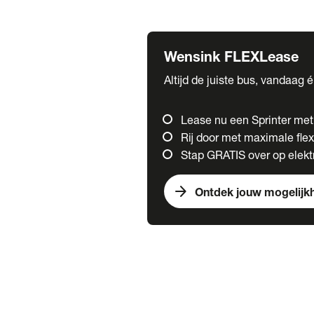
Fuso
Mercedes-Benz
Wensink FLEXLease
Altijd de juiste bus, vandaag 
Lease nu een Sprinter me
Rij door met maximale flexi
Stap GRATIS over op elektr
arrow_forward
Ontdek jouw mogelijk
Trucks
chevron_right
close
Onze merken
Mercedes Benz Trucks