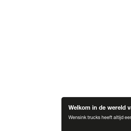
Truck verhuur
Service & onderhoud
APK
Onze labels & partners
Truck & Trailer
Trias Trailers
Spuiterij B. de Wilde
Carrosseriewerk Van de Weijer
Fleetcraft
A1 Automotive
Vestigingen
Bekijk alle vestigingen
Welkom in de wereld v
Wensink trucks heeft altijd e