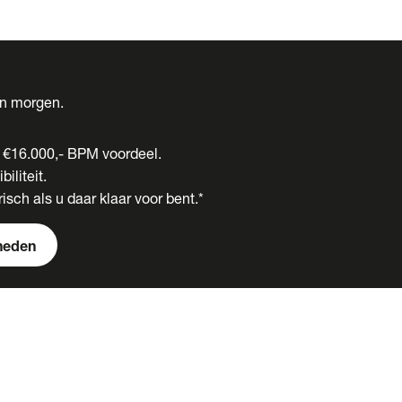
én morgen.
t €16.000,- BPM voordeel.
biliteit.
isch als u daar klaar voor bent.*
heden