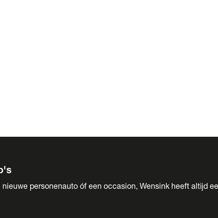
 Sales
o's
 nieuwe personenauto óf een occasion, Wensink heeft altijd ee