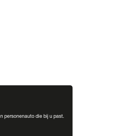
expand_more
expand_more
n personenauto die bij u past.