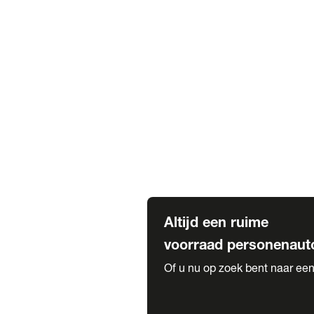
Elektrische Mercedes-Benz
Elektrische Occasions
Alles over elektrisch rijden
Voorraad leasen
Private lease voorraad
Zakelijk lease voorraad
Occasion lease voorraad
Private Lease samenstellen
Diensten
Expatriate Services & Diplomatic
Altijd een ruime
voorraad personenaut
Of u nu op zoek bent naar een