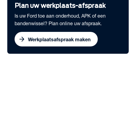
Plan uw werkplaats-afspraak
Is uw Ford toe aan onderhoud, APK of een
bandenwissel? Plan online uw afspraak.
arrow_forward
Werkplaatsafspraak maken
expand_more
Onderhoud & Services
chevron_right
close
expand_more
Snel naar
Werkplaatsafspraak maken
Serviceabonnementen
Schadeherstel
Ford Economy Service
Ford Video Check
expand_more
Onderhoud
Dealeronderhoud