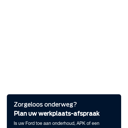
expand_more
Services
Bandenhotel
Laadoplossingen
Serviceabonnementen
Pechhulp
Ford Protect Verlengde garantie
Ford app
Ford Protect Service Plan
Ford Express Service
FordLiive
expand_more
Schade melden
Meld hier je schade
Zorgeloos onderweg?
Plan uw werkplaats-afspraak
Is uw Ford toe aan onderhoud, APK of een