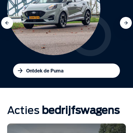
arrow_forward
Ontdek de Puma
Acties
bedrijfswagens