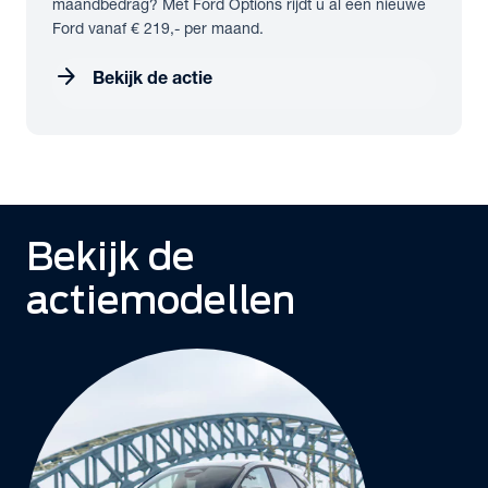
maandbedrag? Met Ford Options rijdt u al een nieuwe
Ford vanaf € 219,- per maand.
arrow_forward
Bekijk de actie
Bekijk de
actiemodellen