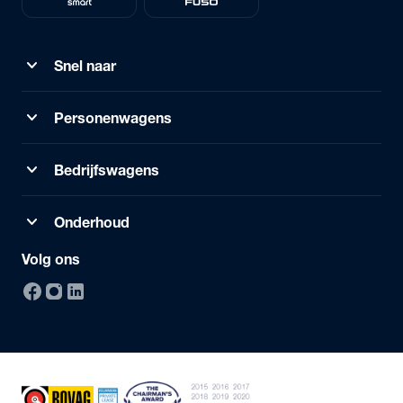
expand_more
Snel naar
expand_more
Personenwagens
expand_more
Bedrijfswagens
expand_more
Onderhoud
Volg ons