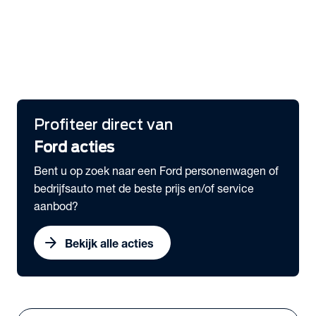
Overzicht Private Lease aanbod
expand_more
Bedrijfswagens
Ford E-Transit Subco uit voorraad leverbaar
Ford Pro voordeel
Gratis Ford Pro™ E-Telematics
Profiteer direct van
Ford acties
Bent u op zoek naar een Ford personenwagen of
bedrijfsauto met de beste prijs en/of service
aanbod?
arrow_forward
Bekijk alle acties
Vestigingen