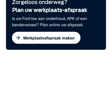
Zorgeloos onderweg?
Plan uw werkplaats-afspraak
Is uw Ford toe aan onderhoud, APK of een
bandenwissel? Plan online uw afspraak.
arrow_forward
Werkplaatsafspraak maken
expand_more
Bedrijfswagens
chevron_right
close
expand_more
Snel naar
Voorraad nieuw
Voorraad occasions
Werkplaatsafspraak maken
Serviceabonnementen
Elektrisch rijden
expand_more
Voorraad