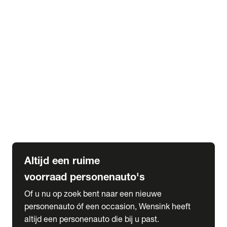
Elektrische Mercedes-Benz
Elektrische Occasions
Alles over elektrisch rijden
expand_more
Voorraad leasen
Private lease voorraad
Zakelijk lease voorraad
Occasion lease voorraad
Private Lease samenstellen
expand_more
Diensten
Expatriate Services & Diplomatic Sales
Altijd een ruime
voorraad personenauto's
Of u nu op zoek bent naar een nieuwe
personenauto óf een occasion, Wensink heeft
altijd een personenauto die bij u past.