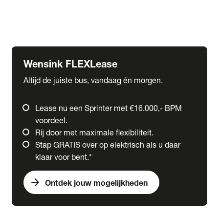
Ford
Fuso
Mercedes-Benz
Wensink FLEXLease
Altijd de juiste bus, vandaag én morgen.
Lease nu een Sprinter met €16.000,- BPM
voordeel.
Rij door met maximale flexibiliteit.
Stap GRATIS over op elektrisch als u daar
klaar voor bent.*
arrow_forward
Ontdek jouw mogelijkheden
expand_more
Trucks