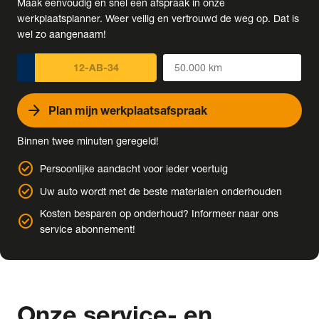
Maak eenvoudig en snel een afspraak in onze
werkplaatsplanner. Weer veilig en vertrouwd de weg op. Dat is
wel zo aangenaam!
arrow_forward
Plan mijn werkplaatsafspraak
Binnen twee minuten geregeld!
check_circle
Persoonlijke aandacht voor ieder voertuig
check_circle
Uw auto wordt met de beste materialen onderhouden
Kosten besparen op onderhoud? Informeer naar ons
check_circle
service abonnement!
Onze
service- en