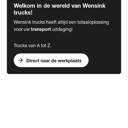
Welkom in de wereld van Wensink
trucks!
Wensink trucks heeft altijd een totaaloplossing
voor uw
transport
uitdaging!
Trucks van A tot Z.
arrow_forward
Direct naar de werkplaats
Lease
expand_more
Onderhoud
chevron_right
close
expand_more
Werkplaatsafspraak maken
Werkplaatsafspraak maken
Schade melden
expand_more
Onderhoud