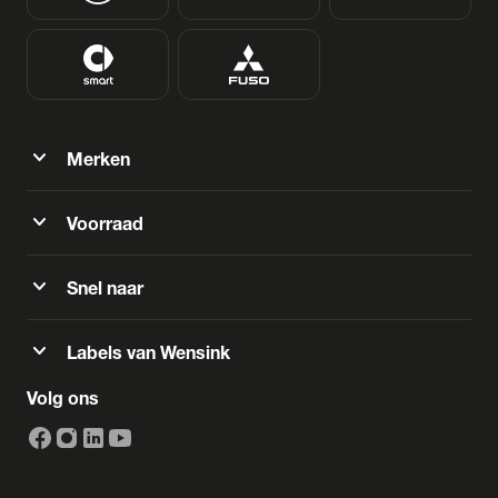
expand_more
Merken
expand_more
Voorraad
expand_more
Snel naar
expand_more
Labels van Wensink
Volg ons