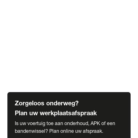
expand_more
Extra services
Beautykuur
Navigatie update
expand_more
Accessoires & onderdelen
Accessoires
Onderdelen
expand_more
Abonnementen
Alles over onze serviceabonnementen
Bandenhotel
expand_more
Schade melden
Meld hier je schade
Zorgeloos onderweg?
Plan uw werkplaatsafspraak
Is uw voertuig toe aan onderhoud, APK of een
bandenwissel? Plan online uw afspraak.