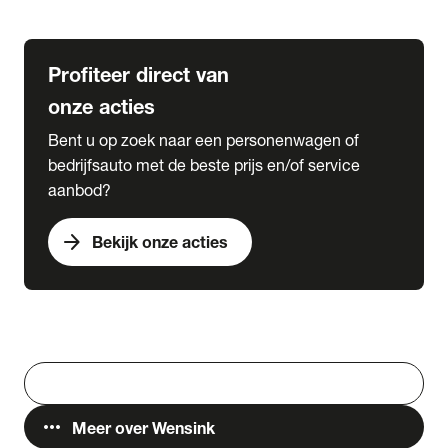
Lease & Services
Profiteer direct van
onze acties
Bent u op zoek naar een personenwagen of
bedrijfsauto met de beste prijs en/of service
aanbod?
arrow_forward
Bekijk onze acties
Vestigingen
Werken bij Wensink
search
Zoeken
more_horiz
Meer over Wensink