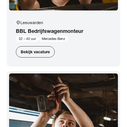
location_on
Leeuwarden
BBL Bedrijfswagenmonteur
32 – 40 uur
Mercedes-Benz
Bekijk vacature