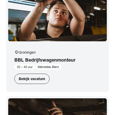
location_on
Groningen
BBL Bedrijfswagenmonteur
32 – 40 uur
Mercedes-Benz
Bekijk vacature