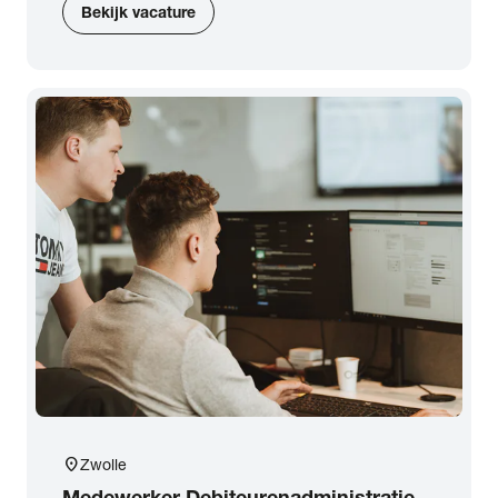
Bekijk vacature
location_on
Zwolle
Medewerker Debiteurenadministratie