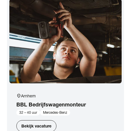
location_on
Arnhem
BBL Bedrijfswagenmonteur
32 – 40 uur
Mercedes-Benz
Bekijk vacature