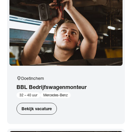
location_on
Doetinchem
BBL Bedrijfswagenmonteur
32 – 40 uur
Mercedes-Benz
Bekijk vacature