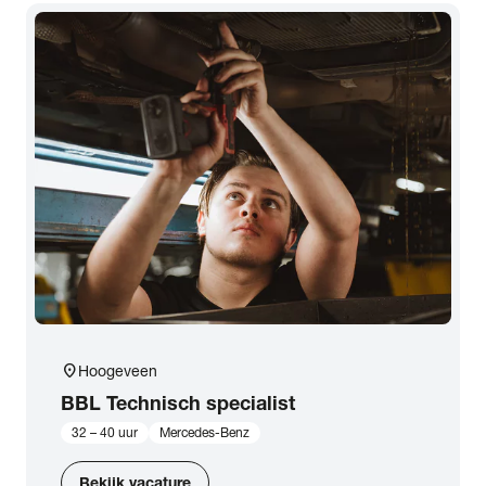
location_on
Hoogeveen
BBL Technisch specialist
32 – 40 uur
Mercedes-Benz
Bekijk vacature