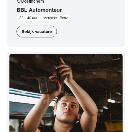
location_on
Doetinchem
BBL Automonteur
32 – 40 uur
Mercedes-Benz
Bekijk vacature