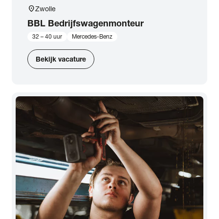
location_on
Zwolle
BBL Bedrijfswagenmonteur
32 – 40 uur
Mercedes-Benz
Bekijk vacature