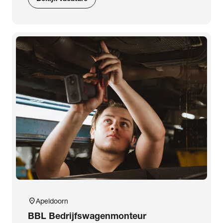
location_on
Apeldoorn
BBL Bedrijfswagenmonteur