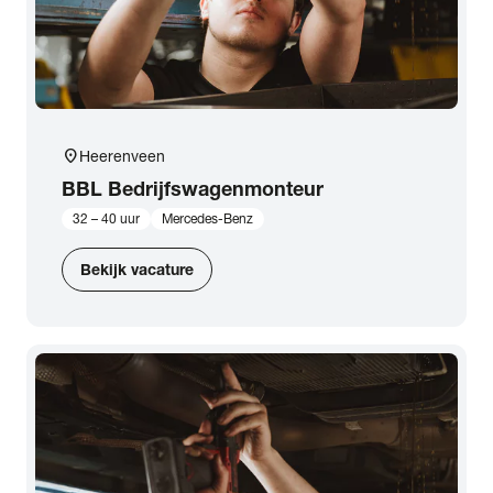
location_on
Heerenveen
BBL Bedrijfswagenmonteur
32 – 40 uur
Mercedes-Benz
Bekijk vacature