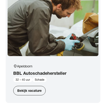
location_on
Apeldoorn
BBL Autoschadehersteller
32 – 40 uur
Schade
Bekijk vacature