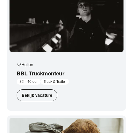
location_on
Heijen
BBL Truckmonteur
32 – 40 uur
Truck & Trailer
Bekijk vacature