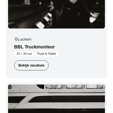
location_on
Lochem
BBL Truckmonteur
32 – 40 uur
Truck & Trailer
Bekijk vacature