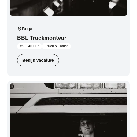
location_on
Rogat
BBL Truckmonteur
32 – 40 uur
Truck & Trailer
Bekijk vacature