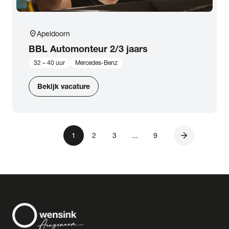
location_on
Apeldoorn
BBL Automonteur 2/3 jaars
32 – 40 uur
Mercedes-Benz
Bekijk vacature
Volgende
1
2
3
...
9