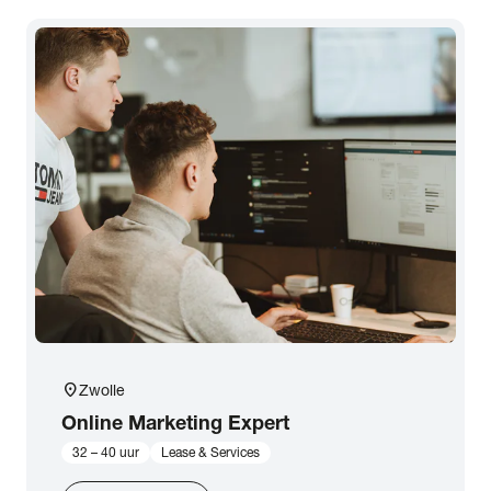
Uren per week
Provincie & Plaats
Merk
Specialisme
arrow_forward
Toon 149 resultaten
location_on
Zwolle
Online Marketing Expert
32 – 40 uur
Lease & Services