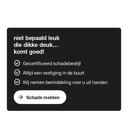
expand_more
Ruitschade
Ruitreparatie
Ruit vervangen
niet bepaald leuk
die dikke deuk…
komt goed!
check_circle
Gecertificeerd schadebedrijf
check_circle
Altijd een vestiging in de buurt
check_circle
Wij nemen bemiddeling voor u uit handen
arrow_forward
Schade melden
Vervangend vervoer
Certificeringen