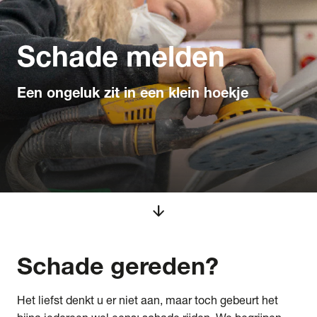
Schade melden
Een ongeluk zit in een klein hoekje
arrow_downward
Schade
gereden?
Het liefst denkt u er niet aan, maar toch gebeurt het