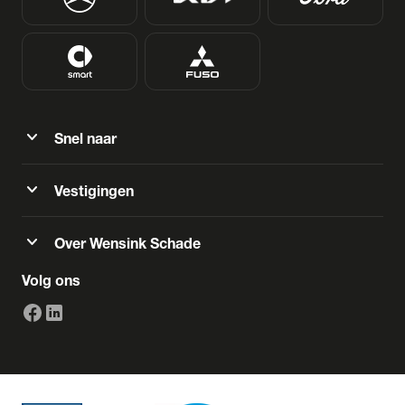
expand_more
Snel naar
expand_more
Vestigingen
expand_more
Over Wensink Schade
Volg ons