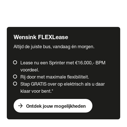
Ford
Fuso
Mercedes-Benz
Wensink FLEXLease
Altijd de juiste bus, vandaag én morgen.
Lease nu een Sprinter met €16.000,- BPM
voordeel.
Rij door met maximale flexibiliteit.
Stap GRATIS over op elektrisch als u daar
klaar voor bent.*
arrow_forward
Ontdek jouw mogelijkheden
expand_more
Trucks