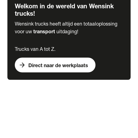
Welkom in de wereld van Wensink
trucks!
Wensink trucks heeft altijd een totaaloplossing
voor uw
transport
uitdaging!
Trucks van A tot Z.
arrow_forward
Direct naar de werkplaats
Lease
expand_more
Onderhoud
chevron_right
close
expand_more
Werkplaatsafspraak maken
Werkplaatsafspraak maken
Schade melden
expand_more
Onderhoud