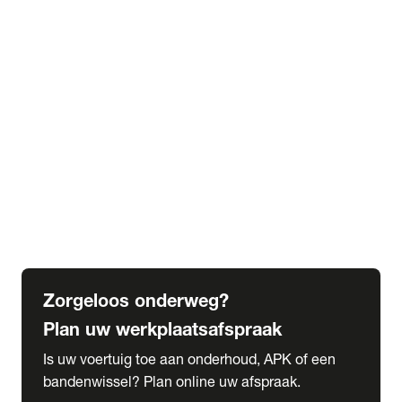
expand_more
Extra services
Beautykuur
Navigatie update
expand_more
Accessoires & onderdelen
Accessoires
Onderdelen
expand_more
Abonnementen
Alles over onze serviceabonnementen
Bandenhotel
expand_more
Schade melden
Meld hier je schade
Zorgeloos onderweg?
Plan uw werkplaatsafspraak
Is uw voertuig toe aan onderhoud, APK of een
bandenwissel? Plan online uw afspraak.