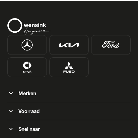
expand_more
Merken
expand_more
Voorraad
expand_more
Snel naar