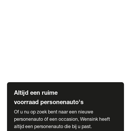
Elektrische Mercedes-Benz
Elektrische Occasions
Alles over elektrisch rijden
expand_more
Voorraad leasen
Private lease voorraad
Zakelijk lease voorraad
Occasion lease voorraad
Private Lease samenstellen
expand_more
Diensten
Expatriate Services & Diplomatic Sales
Altijd een ruime
voorraad personenauto's
Of u nu op zoek bent naar een nieuwe
personenauto óf een occasion, Wensink heeft
altijd een personenauto die bij u past.