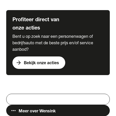
Lease & Services
Profiteer direct van
onze acties
Bent u op zoek naar een personenwagen of
bedrijfsauto met de beste prijs en/of service
aanbod?
arrow_forward
Bekijk onze acties
Vestigingen
Werken bij Wensink
search
Zoeken
more_horiz
Meer over Wensink