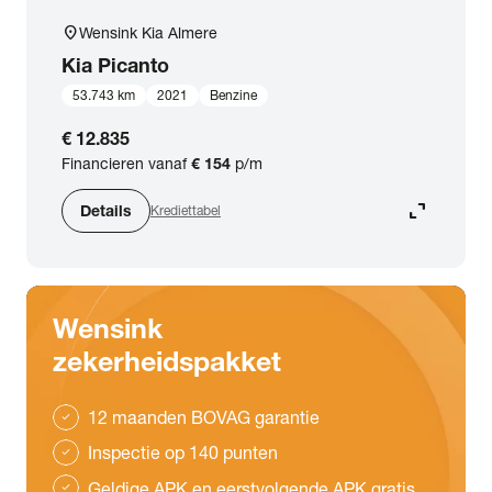
location_on
Wensink Kia Almere
Kia
Picanto
53.743 km
2021
Benzine
€ 12.835
Financieren vanaf
€ 154
p/m
expand_content
Details
Krediettabel
Wensink
zekerheidspakket
12 maanden BOVAG garantie
check
Inspectie op 140 punten
check
Geldige APK en eerstvolgende APK gratis
check