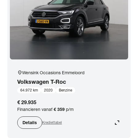
Merk & Model
Prijs
Kilometerstand
location_on
Wensink Occasions Emmeloord
Bouwjaar
Volkswagen
T-Roc
64.972 km
2020
Benzine
Brandstof
€ 29.935
Financieren vanaf
€ 359
p/m
Transmissie
expand_content
Details
Krediettabel
Opties