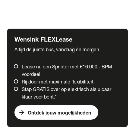
Ford
Fuso
Mercedes-Benz
Wensink FLEXLease
Altijd de juiste bus, vandaag én morgen.
Lease nu een Sprinter met €16.000,- BPM
voordeel.
Rij door met maximale flexibiliteit.
Stap GRATIS over op elektrisch als u daar
klaar voor bent.*
arrow_forward
Ontdek jouw mogelijkheden
expand_more
Trucks