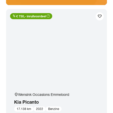
percent
help_outline
favorite
€ 750,- inruilvoordeel
location_on
Wensink Occasions Emmeloord
Kia
Picanto
17.138 km
2022
Benzine