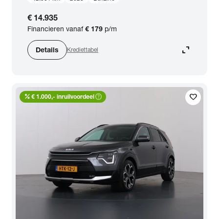
€ 14.935
Financieren vanaf
€ 179
p/m
expand_content
Details
Krediettabel
percent
help_outline
favorite
€ 1.000,- inruilvoordeel