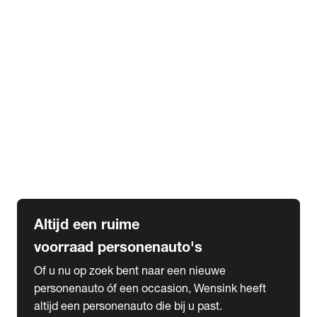
Elektrische Mercedes-Benz
Elektrische Occasions
Alles over elektrisch rijden
expand_more
Voorraad leasen
Private lease voorraad
Zakelijk lease voorraad
Occasion lease voorraad
Private Lease samenstellen
expand_more
Diensten
Expatriate Services & Diplomatic Sales
Altijd een ruime
voorraad personenauto's
Of u nu op zoek bent naar een nieuwe
personenauto óf een occasion, Wensink heeft
altijd een personenauto die bij u past.