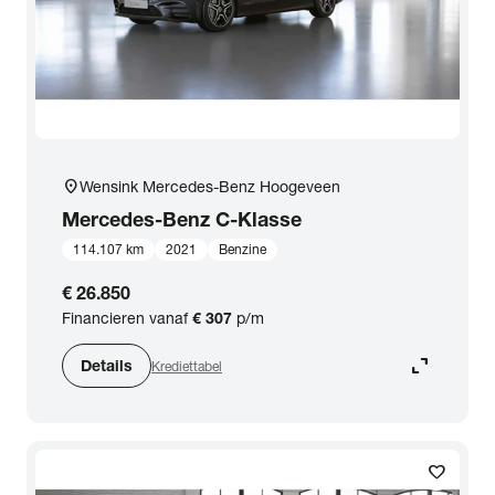
location_on
Wensink Mercedes-Benz Hoogeveen
Mercedes-Benz
C-Klasse
114.107 km
2021
Benzine
€ 26.850
Financieren vanaf
€ 307
p/m
expand_content
Details
Krediettabel
favorite