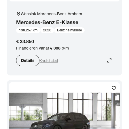
location_on
Wensink Mercedes-Benz Arnhem
Mercedes-Benz
E-Klasse
138.257 km
2020
Benzine hybride
€ 33.850
Financieren vanaf
€ 388
p/m
expand_content
Details
Krediettabel
favorite