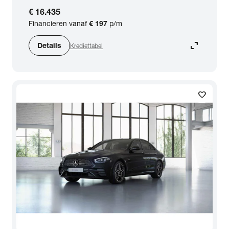
€ 16.435
Financieren vanaf
€ 197
p/m
expand_content
Details
Krediettabel
favorite