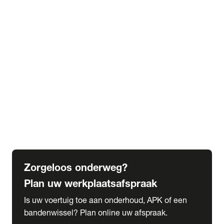
expand_more
Extra services
Beautykuur
Navigatie update
expand_more
Accessoires & onderdelen
Accessoires
Onderdelen
expand_more
Abonnementen
Alles over onze serviceabonnementen
Bandenhotel
expand_more
Schade melden
Meld hier je schade
Zorgeloos onderweg?
Plan uw werkplaatsafspraak
Is uw voertuig toe aan onderhoud, APK of een
bandenwissel? Plan online uw afspraak.