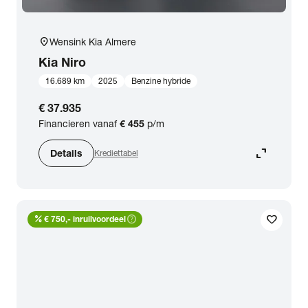
location_on
Wensink Kia Almere
Kia
Niro
16.689 km
2025
Benzine hybride
€ 37.935
Financieren vanaf
€ 455
p/m
expand_content
Details
Krediettabel
percent
help_outline
favorite
€ 750,- inruilvoordeel