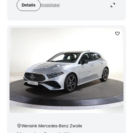
expand_content
Details
Krediettabel
favorite
location_on
Wensink Mercedes-Benz Zwolle