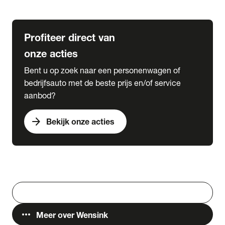
Lease & Services
Profiteer direct van
onze acties
Bent u op zoek naar een personenwagen of
bedrijfsauto met de beste prijs en/of service
aanbod?
arrow_forward
Bekijk onze acties
Vestigingen
Werken bij Wensink
search
Zoeken
more_horiz
Meer over Wensink