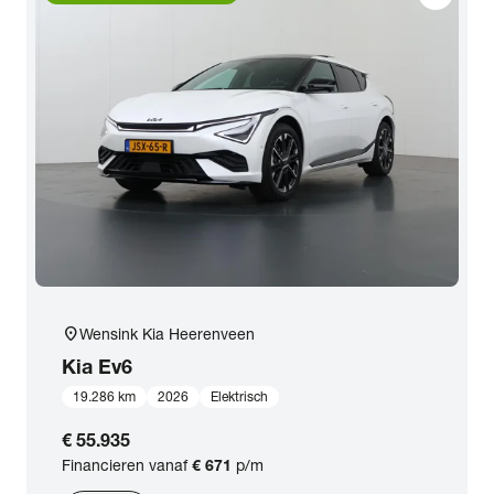
location_on
Wensink Kia Heerenveen
Kia
Ev6
19.286 km
2026
Elektrisch
€ 55.935
Financieren vanaf
€ 671
p/m