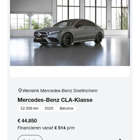
location_on
Wensink Mercedes-Benz Doetinchem
Mercedes-Benz
CLA-Klasse
52.006 km
2020
Benzine
€ 44.850
Financieren vanaf
€ 514
p/m