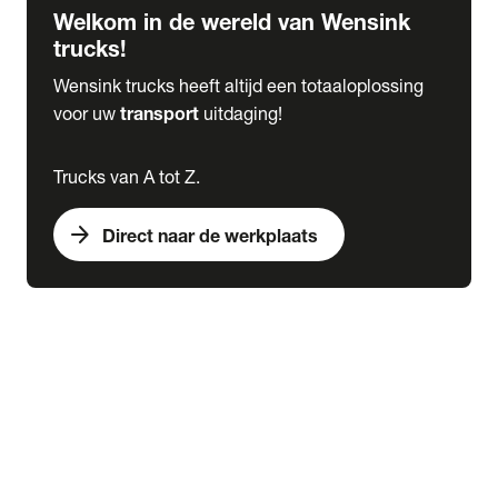
Welkom in de wereld van Wensink
trucks!
Wensink trucks heeft altijd een totaaloplossing
voor uw
transport
uitdaging!
Trucks van A tot Z.
arrow_forward
Direct naar de werkplaats
Lease
expand_more
Onderhoud
chevron_right
close
expand_more
Werkplaatsafspraak maken
Werkplaatsafspraak maken
Schade melden
expand_more
Onderhoud