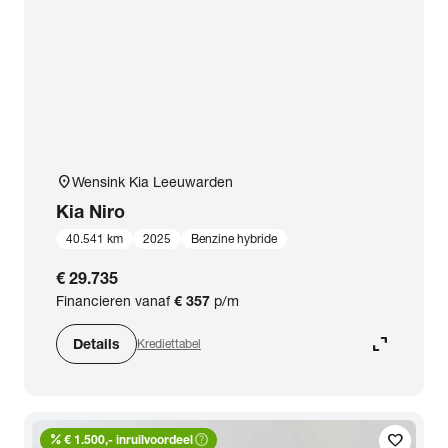
location_on
Wensink Kia Leeuwarden
Kia
Niro
40.541 km
2025
Benzine hybride
€ 29.735
Financieren vanaf
€ 357
p/m
expand_content
Details
Krediettabel
percent
help_outline
favorite
€ 1.500,- inruilvoordeel