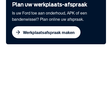
Plan uw werkplaats-afspraak
Is uw Ford toe aan onderhoud, APK of een
bandenwissel? Plan online uw afspraak.
arrow_forward
Werkplaatsafspraak maken
expand_more
Onderhoud & Services
chevron_right
close
expand_more
Snel naar
Werkplaatsafspraak maken
Serviceabonnementen
Schadeherstel
Ford Economy Service
Ford Video Check
expand_more
Onderhoud
Dealeronderhoud