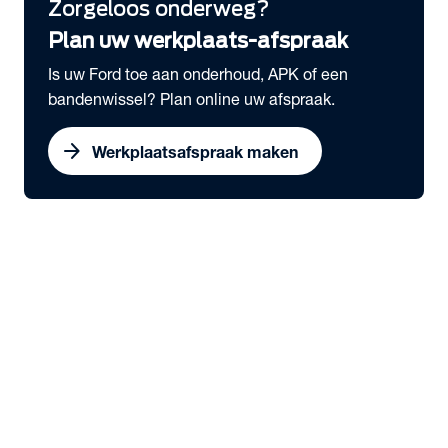
Zorgeloos onderweg?
Plan uw werkplaats-afspraak
Is uw Ford toe aan onderhoud, APK of een
bandenwissel? Plan online uw afspraak.
arrow_forward
Werkplaatsafspraak maken
expand_more
Bedrijfswagens
chevron_right
close
expand_more
Snel naar
Voorraad nieuw
Voorraad occasions
Werkplaatsafspraak maken
Serviceabonnementen
Elektrisch rijden
expand_more
Voorraad