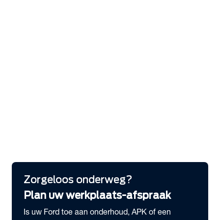
expand_more
Services
Bandenhotel
Laadoplossingen
Serviceabonnementen
Pechhulp
Ford Protect Verlengde garantie
Ford app
Ford Protect Service Plan
Ford Express Service
FordLiive
expand_more
Schade melden
Meld hier je schade
Zorgeloos onderweg?
Plan uw werkplaats-afspraak
Is uw Ford toe aan onderhoud, APK of een