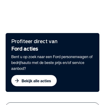
Overzicht Private Lease aanbod
expand_more
Bedrijfswagens
Ford E-Transit Subco uit voorraad leverbaar
Ford Pro voordeel
Gratis Ford Pro™ E-Telematics
Profiteer direct van
Ford acties
Bent u op zoek naar een Ford personenwagen of
bedrijfsauto met de beste prijs en/of service
aanbod?
arrow_forward
Bekijk alle acties
Vestigingen