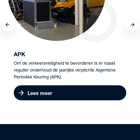
APK
Om de verkeersveiligheid te bevorderen is er naast
regulier onderhoud de jaarlijks verplichte Algemene
Periodiek Keuring (APK).
arrow_forward
Lees meer