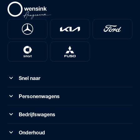
expand_more
Snel naar
expand_more
Personenwagens
expand_more
Bedrijfswagens
expand_more
Onderhoud