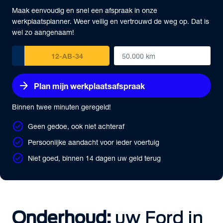
Maak eenvoudig en snel een afspraak in onze
werkplaatsplanner. Weer veilig en vertrouwd de weg op. Dat is
wel zo aangenaam!
arrow_forward
Plan mijn werkplaatsafspraak
Binnen twee minuten geregeld!
check_circle
Geen gedoe, ook niet achteraf
check_circle
Persoonlijke aandacht voor ieder voertuig
check_circle
Niet goed, binnen 14 dagen uw geld terug
Onderhoud:
uw Ford in