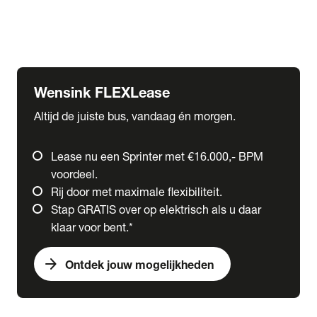
Ford
Fuso
Mercedes-Benz
Wensink FLEXLease
Altijd de juiste bus, vandaag én morgen.
Lease nu een Sprinter met €16.000,- BPM
voordeel.
Rij door met maximale flexibiliteit.
Stap GRATIS over op elektrisch als u daar
klaar voor bent.*
arrow_forward
Ontdek jouw mogelijkheden
expand_more
Trucks