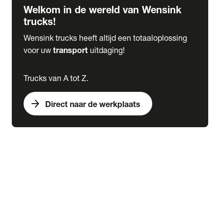
Welkom in de wereld van Wensink
trucks!
Wensink trucks heeft altijd een totaaloplossing
voor uw
transport
uitdaging!
Trucks van A tot Z.
arrow_forward
Direct naar de werkplaats
Lease
expand_more
Onderhoud
chevron_right
close
expand_more
Werkplaatsafspraak maken
Werkplaatsafspraak maken
Schade melden
expand_more
Onderhoud