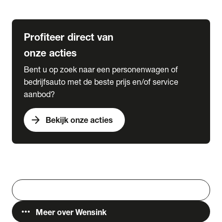
Lease & Services
Profiteer direct van
onze acties
Bent u op zoek naar een personenwagen of
bedrijfsauto met de beste prijs en/of service
aanbod?
arrow_forward
Bekijk onze acties
Vestigingen
Werken bij Wensink
search
Zoeken
more_horiz
Meer over Wensink