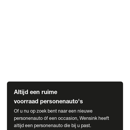
Elektrische Mercedes-Benz
Elektrische Occasions
Alles over elektrisch rijden
expand_more
Voorraad leasen
Private lease voorraad
Zakelijk lease voorraad
Occasion lease voorraad
Private Lease samenstellen
expand_more
Diensten
Expatriate Services & Diplomatic Sales
Altijd een ruime
voorraad personenauto's
Of u nu op zoek bent naar een nieuwe
personenauto óf een occasion, Wensink heeft
altijd een personenauto die bij u past.