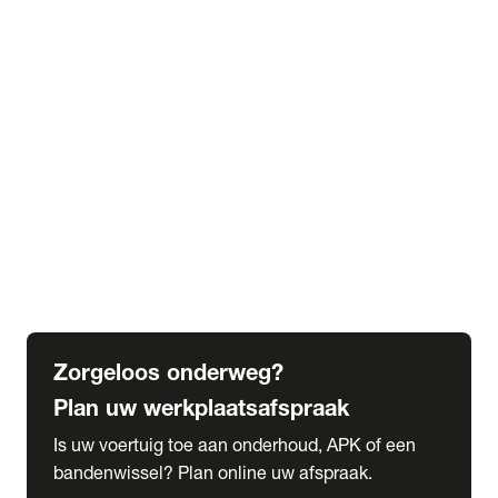
expand_more
Extra services
Beautykuur
Navigatie update
expand_more
Accessoires & onderdelen
Accessoires
Onderdelen
expand_more
Abonnementen
Alles over onze serviceabonnementen
Bandenhotel
expand_more
Schade melden
Meld hier je schade
Zorgeloos onderweg?
Plan uw werkplaatsafspraak
Is uw voertuig toe aan onderhoud, APK of een
bandenwissel? Plan online uw afspraak.