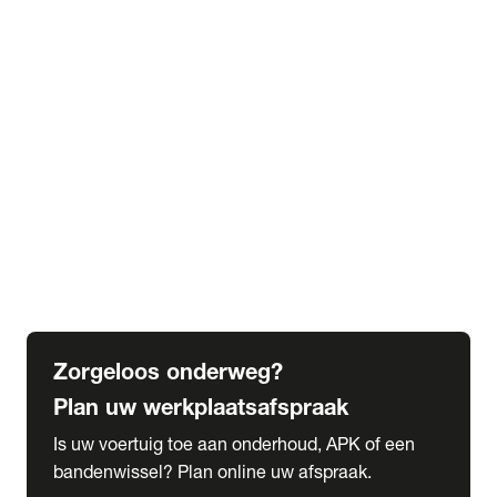
expand_more
Extra services
Beautykuur
Navigatie update
expand_more
Accessoires & onderdelen
Accessoires
Onderdelen
expand_more
Abonnementen
Alles over onze serviceabonnementen
Bandenhotel
expand_more
Schade melden
Meld hier je schade
Zorgeloos onderweg?
Plan uw werkplaatsafspraak
Is uw voertuig toe aan onderhoud, APK of een
bandenwissel? Plan online uw afspraak.