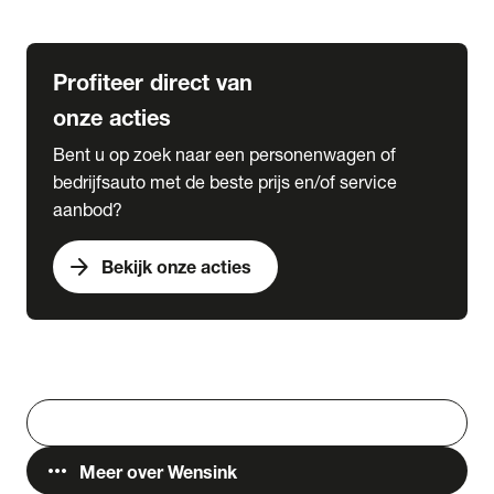
Lease & Services
Profiteer direct van
onze acties
Bent u op zoek naar een personenwagen of
bedrijfsauto met de beste prijs en/of service
aanbod?
arrow_forward
Bekijk onze acties
Vestigingen
Werken bij Wensink
search
Zoeken
more_horiz
Meer over Wensink