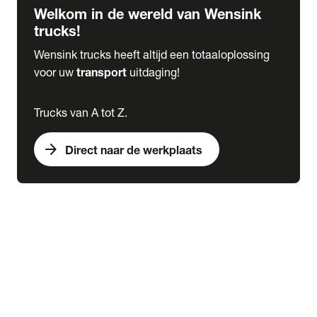
Welkom in de wereld van Wensink
trucks!
Wensink trucks heeft altijd een totaaloplossing
voor uw
transport
uitdaging!
Trucks van A tot Z.
arrow_forward
Direct naar de werkplaats
Lease
expand_more
Onderhoud
chevron_right
close
expand_more
Werkplaatsafspraak maken
Werkplaatsafspraak maken
Schade melden
expand_more
Onderhoud