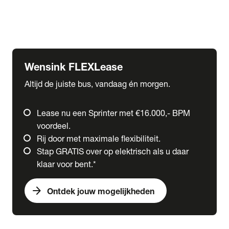
Ford
Fuso
Mercedes-Benz
Wensink FLEXLease
Altijd de juiste bus, vandaag én morgen.
Lease nu een Sprinter met €16.000,- BPM
voordeel.
Rij door met maximale flexibiliteit.
Stap GRATIS over op elektrisch als u daar
klaar voor bent.*
arrow_forward
Ontdek jouw mogelijkheden
expand_more
Trucks