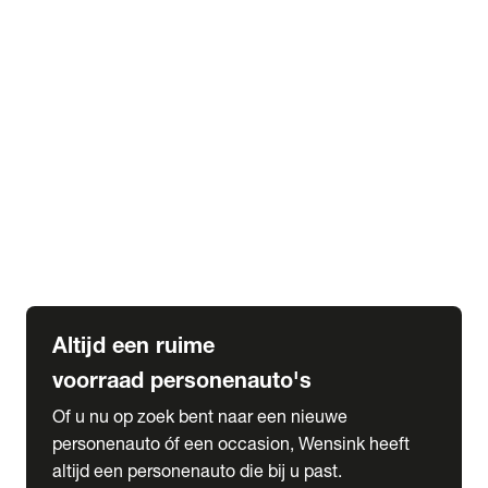
Elektrische Mercedes-Benz
Elektrische Occasions
Alles over elektrisch rijden
expand_more
Voorraad leasen
Private lease voorraad
Zakelijk lease voorraad
Occasion lease voorraad
Private Lease samenstellen
expand_more
Diensten
Expatriate Services & Diplomatic Sales
Altijd een ruime
voorraad personenauto's
Of u nu op zoek bent naar een nieuwe
personenauto óf een occasion, Wensink heeft
altijd een personenauto die bij u past.