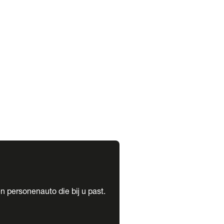
expand_more
expand_more
n personenauto die bij u past.