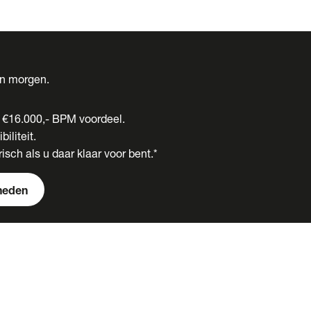
én morgen.
t €16.000,- BPM voordeel.
biliteit.
isch als u daar klaar voor bent.*
heden