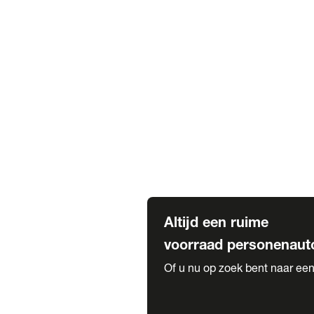
Elektrische Mercedes-Benz
Elektrische Occasions
Alles over elektrisch rijden
Voorraad leasen
Private lease voorraad
Zakelijk lease voorraad
Occasion lease voorraad
Private Lease samenstellen
Diensten
Expatriate Services & Diplomatic
Altijd een ruime
voorraad personenaut
Of u nu op zoek bent naar een