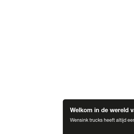
Truck verhuur
Service & onderhoud
APK
Onze labels & partners
Truck & Trailer
Trias Trailers
Spuiterij B. de Wilde
Carrosseriewerk Van de Weijer
Fleetcraft
A1 Automotive
Vestigingen
Bekijk alle vestigingen
Welkom in de wereld v
Wensink trucks heeft altijd e