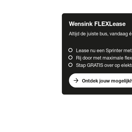
Fuso
Mercedes-Benz
Wensink FLEXLease
Altijd de juiste bus, vandaag 
Lease nu een Sprinter me
Rij door met maximale flexi
Stap GRATIS over op elektr
arrow_forward
Ontdek jouw mogelijk
Trucks
chevron_right
close
Onze merken
Mercedes Benz Trucks