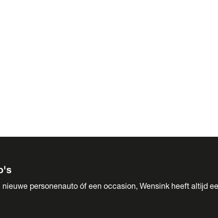
 Sales
o's
 nieuwe personenauto óf een occasion, Wensink heeft altijd ee