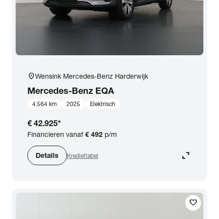
location_on
Wensink Mercedes-Benz Harderwijk
Mercedes-Benz
EQA
4.564 km
2025
Elektrisch
€ 42.925
*
Financieren vanaf
€ 492
p/m
expand_content
Details
Krediettabel
favorite