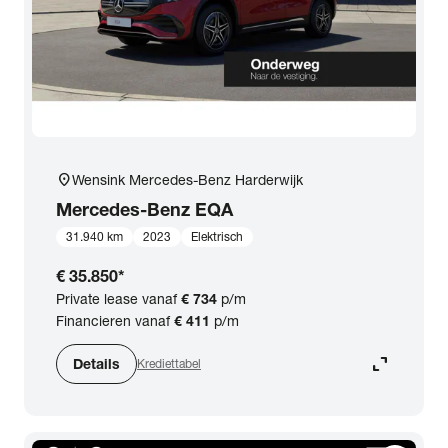
location_on
Wensink Mercedes-Benz Harderwijk
Mercedes-Benz
EQA
31.940 km
2023
Elektrisch
€ 35.850
*
Private lease vanaf
€ 734
p/m
Financieren vanaf
€ 411
p/m
expand_content
Details
Krediettabel