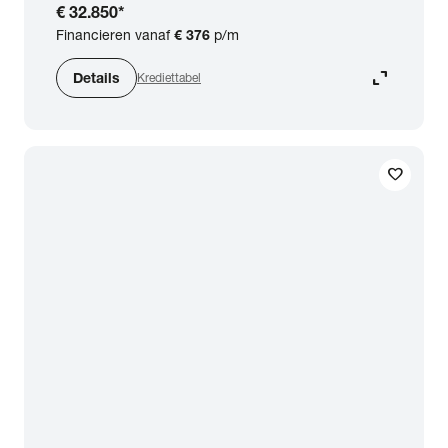
€ 32.850
*
Financieren vanaf
€ 376
p/m
expand_content
Details
Krediettabel
favorite