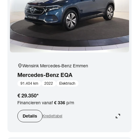
expand_more
BTW (aftrekbaar) / Marge (BTW niet aftrekbaar)
Merk & Model
close
Mercedes-Benz
Prijs
location_on
Wensink Mercedes-Benz Emmen
Kilometerstand
Mercedes-Benz
EQA
91.404 km
2022
Elektrisch
Bouwjaar
€ 29.350
*
Financieren vanaf
€ 336
p/m
Staat van de auto
expand_content
Details
Krediettabel
Brandstof