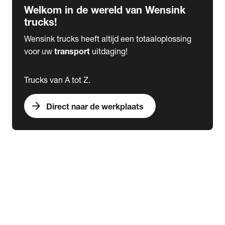
Welkom in de wereld van Wensink
trucks!
Wensink trucks heeft altijd een totaaloplossing
voor uw
transport
uitdaging!
Trucks van A tot Z.
arrow_forward
Direct naar de werkplaats
Lease
expand_more
Onderhoud
chevron_right
close
expand_more
Werkplaatsafspraak maken
Werkplaatsafspraak maken
Schade melden
expand_more
Onderhoud