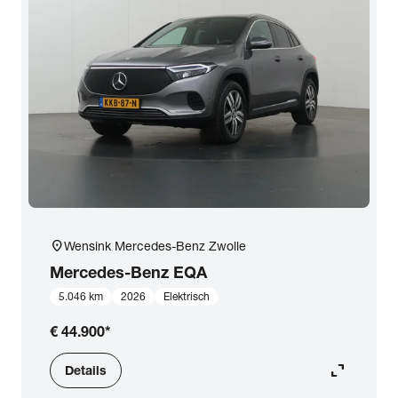
location_on
Wensink Mercedes-Benz Zwolle
Mercedes-Benz
EQA
5.046 km
2026
Elektrisch
€ 44.900
*
expand_content
Details