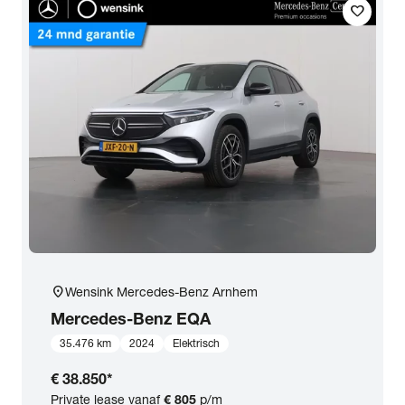
favorite
location_on
Wensink Mercedes-Benz Arnhem
Mercedes-Benz
EQA
35.476 km
2024
Elektrisch
€ 38.850
*
Private lease vanaf
€ 805
p/m