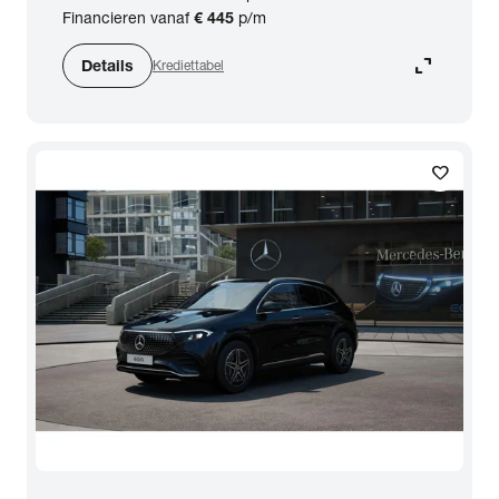
Financieren vanaf
€ 445
p/m
expand_content
Details
Krediettabel
favorite