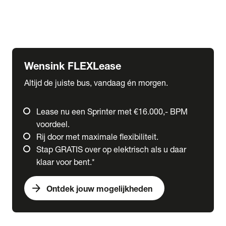
Ford
Fuso
Mercedes-Benz
Wensink FLEXLease
Altijd de juiste bus, vandaag én morgen.
Lease nu een Sprinter met €16.000,- BPM
voordeel.
Rij door met maximale flexibiliteit.
Stap GRATIS over op elektrisch als u daar
klaar voor bent.*
arrow_forward
Ontdek jouw mogelijkheden
expand_more
Trucks