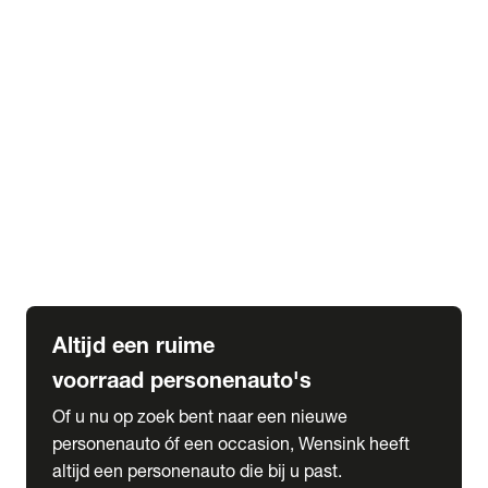
Elektrische Mercedes-Benz
Elektrische Occasions
Alles over elektrisch rijden
expand_more
Voorraad leasen
Private lease voorraad
Zakelijk lease voorraad
Occasion lease voorraad
Private Lease samenstellen
expand_more
Diensten
Expatriate Services & Diplomatic Sales
Altijd een ruime
voorraad personenauto's
Of u nu op zoek bent naar een nieuwe
personenauto óf een occasion, Wensink heeft
altijd een personenauto die bij u past.