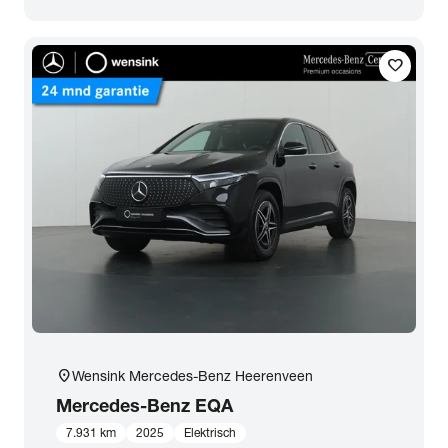
favorite
location_on
Wensink Mercedes-Benz Heerenveen
Mercedes-Benz
EQA
7.931 km
2025
Elektrisch