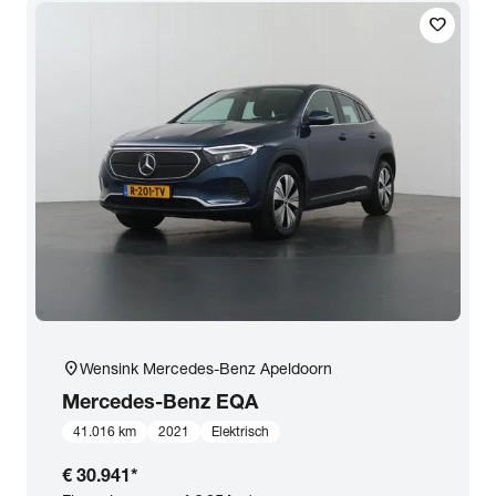
favorite
Transmissie
Opties
Carrosserie
Basiskleur
Aantal zitplaatsen
location_on
Wensink Mercedes-Benz Apeldoorn
Aantal deuren
Mercedes-Benz
EQA
41.016 km
2021
Elektrisch
Vestiging
€ 30.941
*