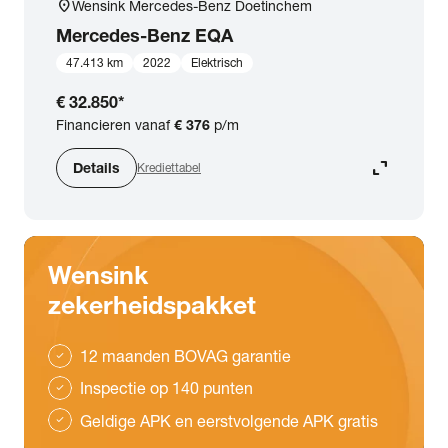
location_on
Wensink Mercedes-Benz Doetinchem
Mercedes-Benz
EQA
47.413 km
2022
Elektrisch
€ 32.850
*
Financieren vanaf
€ 376
p/m
expand_content
Details
Krediettabel
Wensink
zekerheidspakket
12 maanden BOVAG garantie
check
Inspectie op 140 punten
check
Geldige APK en eerstvolgende APK gratis
check