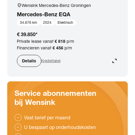
location_on
Wensink Mercedes-Benz Groningen
Mercedes-Benz
EQA
34.676 km
2024
Elektrisch
€ 39.850
*
Private lease vanaf
€ 818
p/m
Financieren vanaf
€ 456
p/m
expand_content
Details
Krediettabel
Service abonnementen
bij Wensink
Vast tarief per maand
check
U bespaart op onderhoudskosten
check