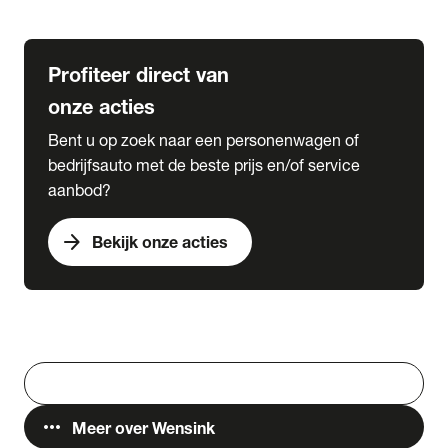
Lease & Services
Profiteer direct van
onze acties
Bent u op zoek naar een personenwagen of
bedrijfsauto met de beste prijs en/of service
aanbod?
arrow_forward
Bekijk onze acties
Vestigingen
Werken bij Wensink
search
Zoeken
more_horiz
Meer over Wensink