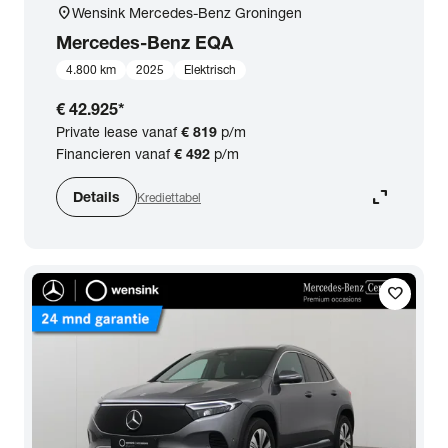
location_on
Wensink Mercedes-Benz Groningen
Mercedes-Benz
EQA
4.800 km
2025
Elektrisch
€ 42.925
*
Private lease vanaf
€ 819
p/m
Financieren vanaf
€ 492
p/m
expand_content
Details
Krediettabel
favorite