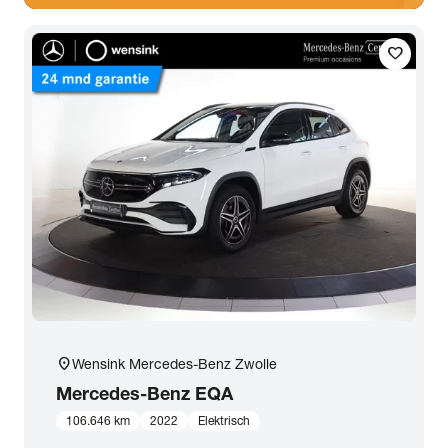
favorite
location_on
Wensink Mercedes-Benz Zwolle
Mercedes-Benz
EQA
106.646 km
2022
Elektrisch