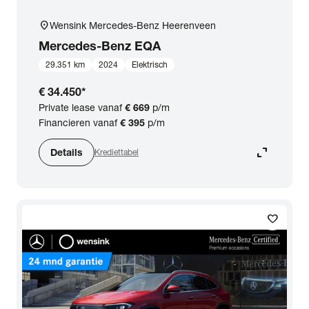
location_on
Wensink Mercedes-Benz Heerenveen
Mercedes-Benz
EQA
29.351 km
2024
Elektrisch
€ 34.450
*
Private lease vanaf
€ 669
p/m
Financieren vanaf
€ 395
p/m
expand_content
Details
Krediettabel
favorite