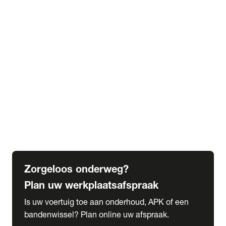
expand_more
Extra services
Beautykuur
Navigatie update
expand_more
Accessoires & onderdelen
Accessoires
Onderdelen
expand_more
Abonnementen
Alles over onze serviceabonnementen
Bandenhotel
expand_more
Schade melden
Meld hier je schade
Zorgeloos onderweg?
Plan uw werkplaatsafspraak
Is uw voertuig toe aan onderhoud, APK of een
bandenwissel? Plan online uw afspraak.