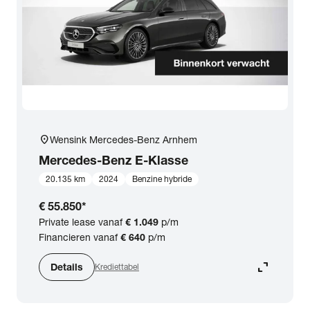
location_on
Wensink Mercedes-Benz Arnhem
Mercedes-Benz
E-Klasse
20.135 km
2024
Benzine hybride
€ 55.850
*
Private lease vanaf
€ 1.049
p/m
Financieren vanaf
€ 640
p/m
expand_content
Details
Krediettabel