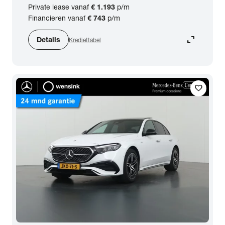
Private lease vanaf
€ 1.193
p/m
Financieren vanaf
€ 743
p/m
expand_content
Details
Krediettabel
favorite