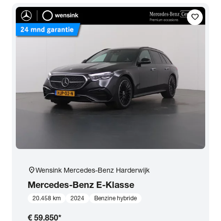
favorite
location_on
Wensink Mercedes-Benz Harderwijk
Mercedes-Benz
E-Klasse
20.458 km
2024
Benzine hybride
€ 59.850
*