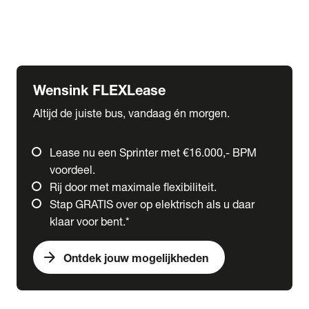
Ford
Fuso
Mercedes-Benz
Wensink FLEXLease
Altijd de juiste bus, vandaag én morgen.
Lease nu een Sprinter met €16.000,- BPM
voordeel.
Rij door met maximale flexibiliteit.
Stap GRATIS over op elektrisch als u daar
klaar voor bent.*
arrow_forward
Ontdek jouw mogelijkheden
expand_more
Trucks