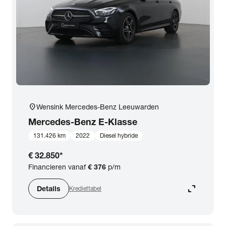
expand_more
BTW (aftrekbaar) / Marge (BTW niet aftrekbaar)
Merk & Model
close
Mercedes-Benz
Prijs
location_on
Wensink Mercedes-Benz Leeuwarden
Kilometerstand
Mercedes-Benz
E-Klasse
131.426 km
2022
Diesel hybride
Bouwjaar
€ 32.850
*
Financieren vanaf
€ 376
p/m
Staat van de auto
expand_content
Details
Krediettabel
Brandstof