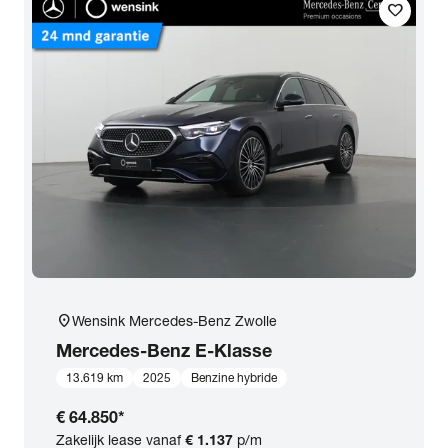
favorite
location_on
Wensink Mercedes-Benz Zwolle
Mercedes-Benz
E-Klasse
13.619 km
2025
Benzine hybride
€ 64.850
*
Zakelijk lease vanaf
€ 1.137
p/m