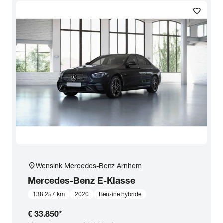
favorite
Transmissie
Opties
Carrosserie
Basiskleur
Aantal zitplaatsen
location_on
Wensink Mercedes-Benz Arnhem
Aantal deuren
Mercedes-Benz
E-Klasse
138.257 km
2020
Benzine hybride
Vestiging
€ 33.850
*