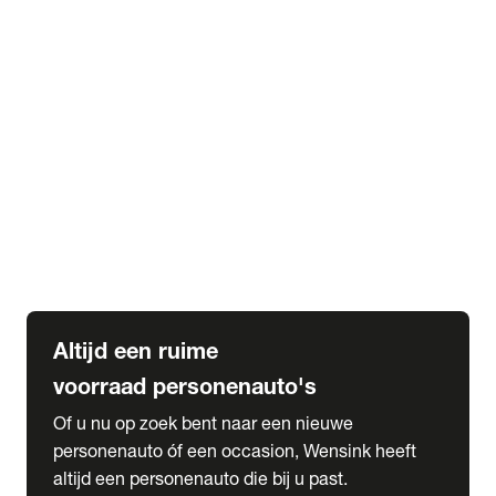
Elektrische Mercedes-Benz
Elektrische Occasions
Alles over elektrisch rijden
expand_more
Voorraad leasen
Private lease voorraad
Zakelijk lease voorraad
Occasion lease voorraad
Private Lease samenstellen
expand_more
Diensten
Expatriate Services & Diplomatic Sales
Altijd een ruime
voorraad personenauto's
Of u nu op zoek bent naar een nieuwe
personenauto óf een occasion, Wensink heeft
altijd een personenauto die bij u past.