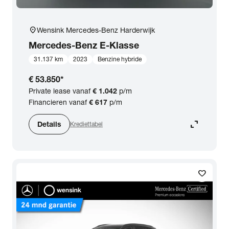
location_on
Wensink Mercedes-Benz Harderwijk
Mercedes-Benz
E-Klasse
31.137 km
2023
Benzine hybride
€ 53.850
*
Private lease vanaf
€ 1.042
p/m
Financieren vanaf
€ 617
p/m
expand_content
Details
Krediettabel
favorite