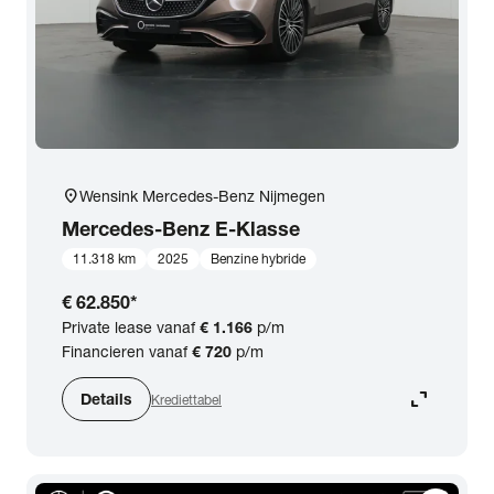
location_on
Wensink Mercedes-Benz Nijmegen
Mercedes-Benz
E-Klasse
11.318 km
2025
Benzine hybride
€ 62.850
*
Private lease vanaf
€ 1.166
p/m
Financieren vanaf
€ 720
p/m
expand_content
Details
Krediettabel