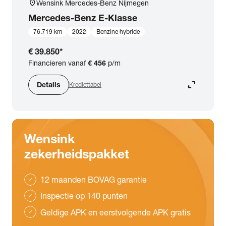
location_on
Wensink Mercedes-Benz Nijmegen
Mercedes-Benz
E-Klasse
76.719 km
2022
Benzine hybride
€ 39.850
*
Financieren vanaf
€ 456
p/m
expand_content
Details
Krediettabel
Wensink
zekerheidspakket
12 maanden BOVAG garantie
check
Inspectie op 140 punten
check
Geldige APK en eerstvolgende APK gratis
check