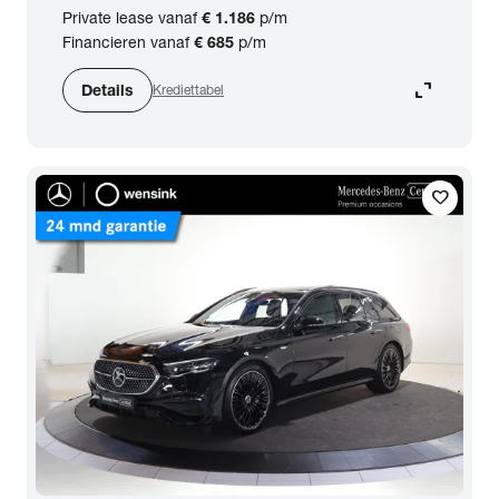
Private lease vanaf
€ 1.186
p/m
Financieren vanaf
€ 685
p/m
expand_content
Details
Krediettabel
favorite