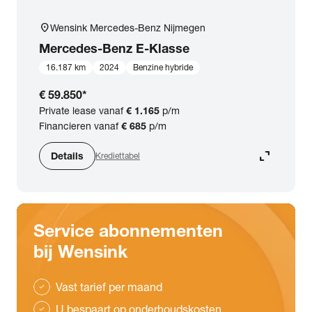
location_on
Wensink Mercedes-Benz Nijmegen
Mercedes-Benz
E-Klasse
16.187 km
2024
Benzine hybride
€ 59.850
*
Private lease vanaf
€ 1.165
p/m
Financieren vanaf
€ 685
p/m
expand_content
Details
Krediettabel
Service abonnementen
bij Wensink
Vast tarief per maand
check
U bespaart op onderhoudskosten
check