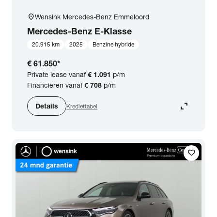
location_on
Wensink Mercedes-Benz Emmeloord
Mercedes-Benz
E-Klasse
20.915 km
2025
Benzine hybride
€ 61.850
*
Private lease vanaf
€ 1.091
p/m
Financieren vanaf
€ 708
p/m
expand_content
Details
Krediettabel
favorite