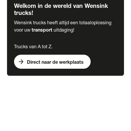
Welkom in de wereld van Wensink
trucks!
Wensink trucks heeft altijd een totaaloplossing
voor uw
transport
uitdaging!
Trucks van A tot Z.
arrow_forward
Direct naar de werkplaats
Lease
expand_more
Onderhoud
chevron_right
close
expand_more
Werkplaatsafspraak maken
Werkplaatsafspraak maken
Schade melden
expand_more
Onderhoud