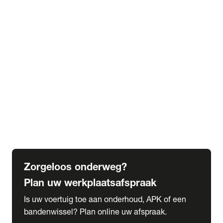
expand_more
Extra services
Beautykuur
Navigatie update
expand_more
Accessoires & onderdelen
Accessoires
Onderdelen
expand_more
Abonnementen
Alles over onze serviceabonnementen
Bandenhotel
expand_more
Schade melden
Meld hier je schade
Zorgeloos onderweg?
Plan uw werkplaatsafspraak
Is uw voertuig toe aan onderhoud, APK of een
bandenwissel? Plan online uw afspraak.