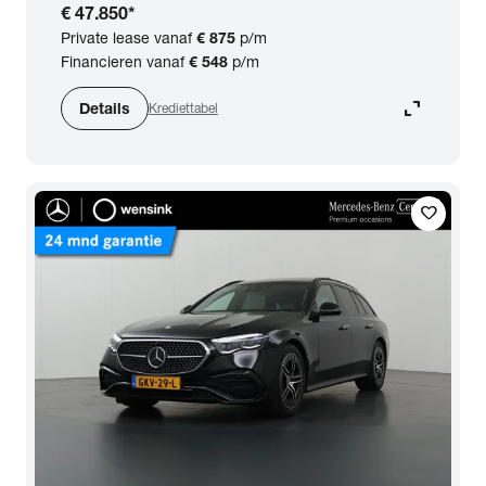
€ 47.850
*
Private lease vanaf
€ 875
p/m
Financieren vanaf
€ 548
p/m
expand_content
Details
Krediettabel
favorite