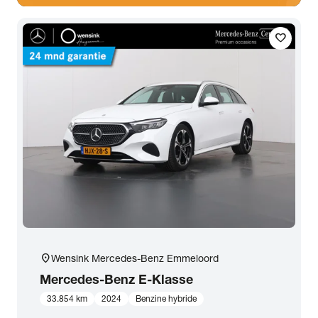
favorite
location_on
Wensink Mercedes-Benz Emmeloord
Mercedes-Benz
E-Klasse
33.854 km
2024
Benzine hybride