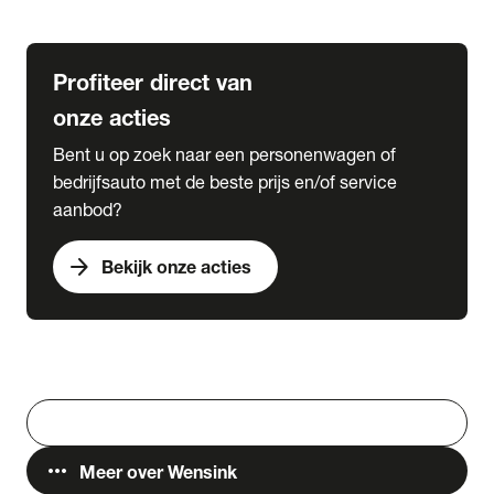
Lease & Services
Profiteer direct van
onze acties
Bent u op zoek naar een personenwagen of
bedrijfsauto met de beste prijs en/of service
aanbod?
arrow_forward
Bekijk onze acties
Vestigingen
Werken bij Wensink
search
Zoeken
more_horiz
Meer over Wensink