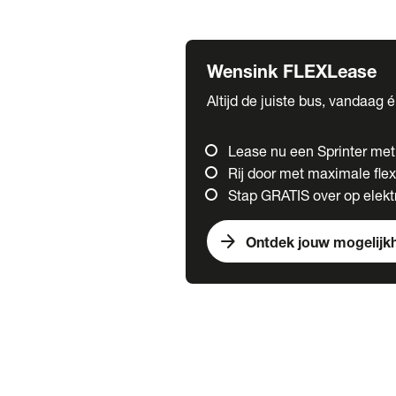
Fuso
Mercedes-Benz
Wensink FLEXLease
Altijd de juiste bus, vandaag 
Lease nu een Sprinter me
Rij door met maximale flexi
Stap GRATIS over op elektr
arrow_forward
Ontdek jouw mogelijk
Trucks
chevron_right
close
Onze merken
Mercedes Benz Trucks