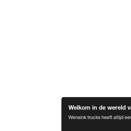
Truck verhuur
Service & onderhoud
APK
Onze labels & partners
Truck & Trailer
Trias Trailers
Spuiterij B. de Wilde
Carrosseriewerk Van de Weijer
Fleetcraft
A1 Automotive
Vestigingen
Bekijk alle vestigingen
Welkom in de wereld v
Wensink trucks heeft altijd e