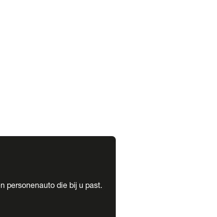
expand_more
expand_more
n personenauto die bij u past.