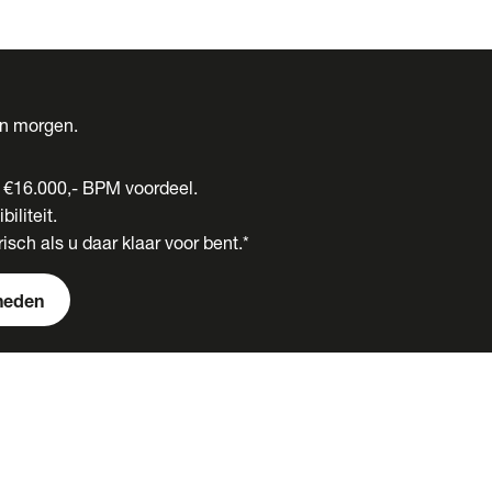
én morgen.
t €16.000,- BPM voordeel.
biliteit.
isch als u daar klaar voor bent.*
heden