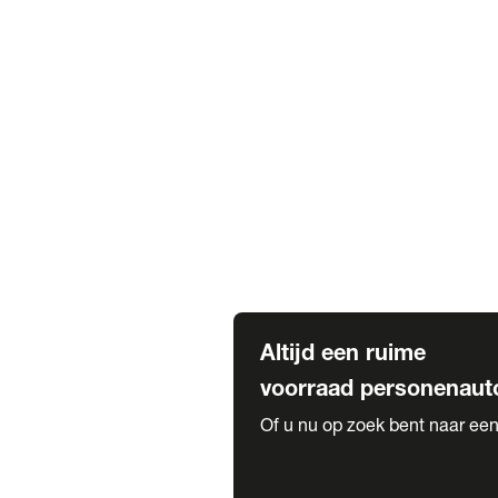
Elektrische Mercedes-Benz
Elektrische Occasions
Alles over elektrisch rijden
Voorraad leasen
Private lease voorraad
Zakelijk lease voorraad
Occasion lease voorraad
Private Lease samenstellen
Diensten
Expatriate Services & Diplomatic
Altijd een ruime
voorraad personenaut
Of u nu op zoek bent naar een