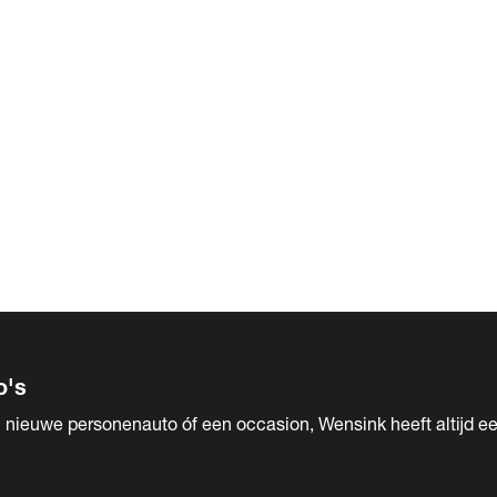
 Sales
o's
 nieuwe personenauto óf een occasion, Wensink heeft altijd ee