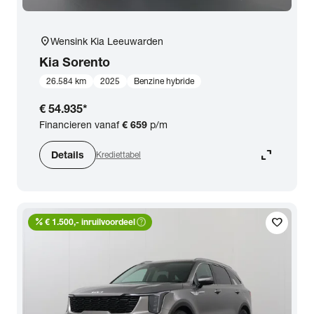
location_on
Wensink Kia Leeuwarden
Kia
Sorento
26.584 km
2025
Benzine hybride
€ 54.935
*
Financieren vanaf
€ 659
p/m
expand_content
Details
Krediettabel
percent
help_outline
favorite
€ 1.500,- inruilvoordeel