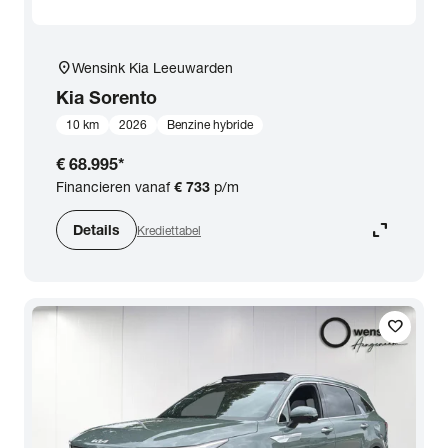
location_on
Wensink Kia Leeuwarden
Kia
Sorento
10 km
2026
Benzine hybride
€ 68.995
*
Financieren vanaf
€ 733
p/m
expand_content
Details
Krediettabel
favorite