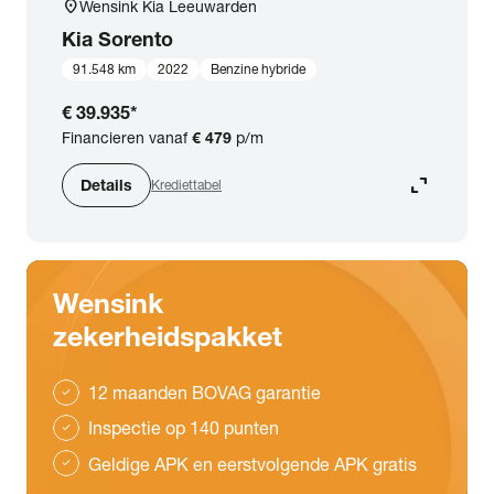
location_on
Wensink Kia Leeuwarden
Kia
Sorento
91.548 km
2022
Benzine hybride
€ 39.935
*
Financieren vanaf
€ 479
p/m
expand_content
Details
Krediettabel
Wensink
zekerheidspakket
12 maanden BOVAG garantie
check
Inspectie op 140 punten
check
Geldige APK en eerstvolgende APK gratis
check