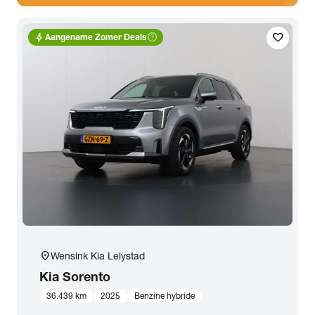
bolt
help_outline
favorite
Aangename Zomer Deals
location_on
Wensink Kia Lelystad
Kia
Sorento
36.439 km
2025
Benzine hybride