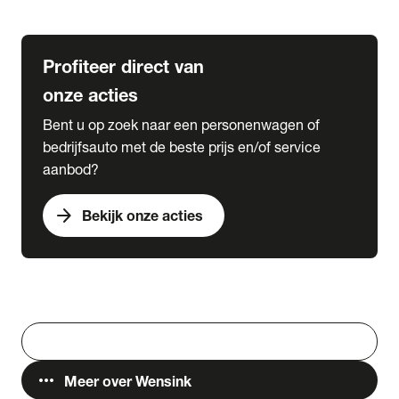
Lease & Services
Profiteer direct van
onze acties
Bent u op zoek naar een personenwagen of
bedrijfsauto met de beste prijs en/of service
aanbod?
arrow_forward
Bekijk onze acties
Vestigingen
Werken bij Wensink
search
Zoeken
more_horiz
Meer over Wensink