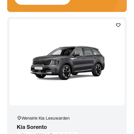
favorite
location_on
Wensink Kia Leeuwarden
Kia
Sorento