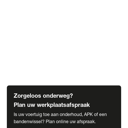
expand_more
Extra services
Beautykuur
Navigatie update
expand_more
Accessoires & onderdelen
Accessoires
Onderdelen
expand_more
Abonnementen
Alles over onze serviceabonnementen
Bandenhotel
expand_more
Schade melden
Meld hier je schade
Zorgeloos onderweg?
Plan uw werkplaatsafspraak
Is uw voertuig toe aan onderhoud, APK of een
bandenwissel? Plan online uw afspraak.