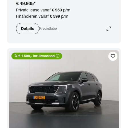
€ 49.935
*
Private lease vanaf
€ 953
p/m
Financieren vanaf
€ 599
p/m
expand_content
Details
Krediettabel
percent
help_outline
favorite
€ 1.500,- inruilvoordeel