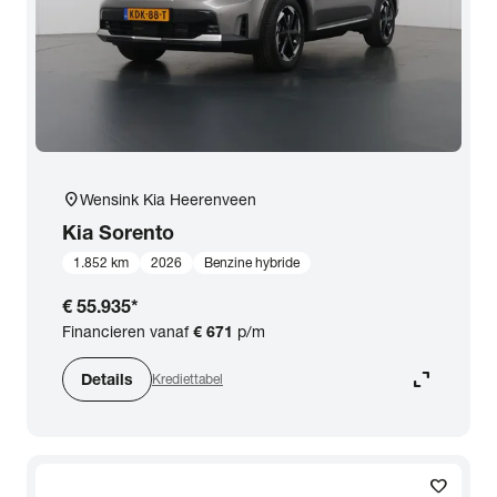
location_on
Wensink Kia Heerenveen
Kia
Sorento
1.852 km
2026
Benzine hybride
€ 55.935
*
Financieren vanaf
€ 671
p/m
expand_content
Details
Krediettabel
favorite