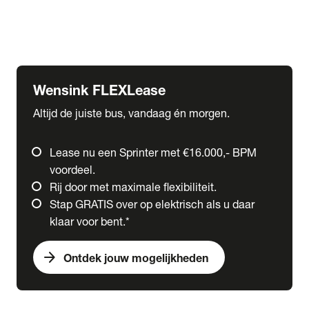
Ford
Fuso
Mercedes-Benz
Wensink FLEXLease
Altijd de juiste bus, vandaag én morgen.
Lease nu een Sprinter met €16.000,- BPM
voordeel.
Rij door met maximale flexibiliteit.
Stap GRATIS over op elektrisch als u daar
klaar voor bent.*
arrow_forward
Ontdek jouw mogelijkheden
expand_more
Trucks