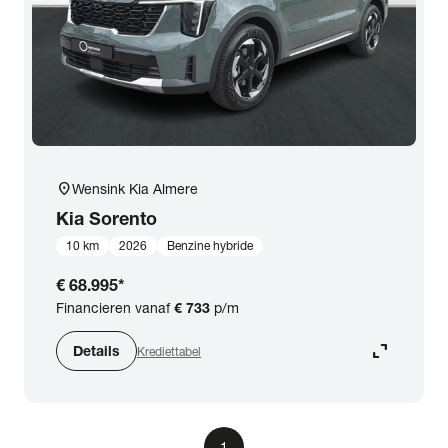
location_on
Wensink Kia Almere
Kia
Sorento
10 km
2026
Benzine hybride
€ 68.995
*
Financieren vanaf
€ 733
p/m
expand_content
Details
Krediettabel
1