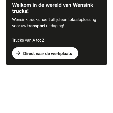
Welkom in de wereld van Wensink
trucks!
Wensink trucks heeft altijd een totaaloplossing
voor uw
transport
uitdaging!
Trucks van A tot Z.
arrow_forward
Direct naar de werkplaats
Lease
expand_more
Onderhoud
chevron_right
close
expand_more
Werkplaatsafspraak maken
Werkplaatsafspraak maken
Schade melden
expand_more
Onderhoud