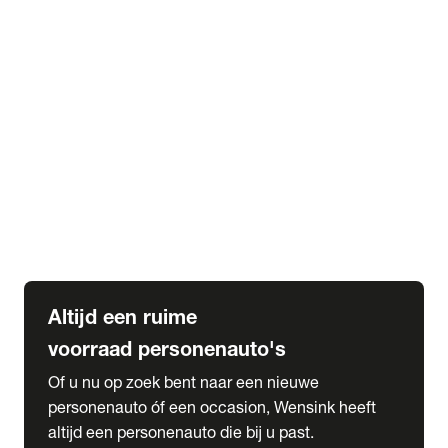
Elektrische Mercedes-Benz
Elektrische Occasions
Alles over elektrisch rijden
expand_more
Voorraad leasen
Private lease voorraad
Zakelijk lease voorraad
Occasion lease voorraad
Private Lease samenstellen
expand_more
Diensten
Expatriate Services & Diplomatic Sales
Altijd een ruime
voorraad personenauto's
Of u nu op zoek bent naar een nieuwe
personenauto óf een occasion, Wensink heeft
altijd een personenauto die bij u past.