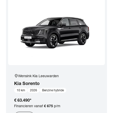
location_on
Wensink Kia Leeuwarden
Kia
Sorento
10 km
2026
Benzine hybride
€ 63.490
*
Financieren vanaf
€ 675
p/m