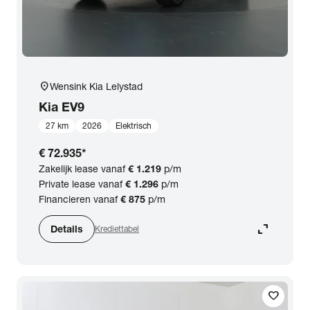
location_on
Wensink Kia Lelystad
Kia
EV9
27 km
2026
Elektrisch
€ 72.935
*
Zakelijk lease vanaf
€ 1.219
p/m
Private lease vanaf
€ 1.296
p/m
Financieren vanaf
€ 875
p/m
expand_content
Details
Krediettabel
favorite