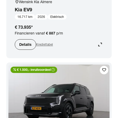
location_on
Wensink Kia Almere
Kia
EV9
16.717 km
2026
Elektrisch
€ 73.935
*
Financieren vanaf
€ 887
p/m
expand_content
Details
Krediettabel
percent
help_outline
favorite
€ 1.500,- inruilvoordeel