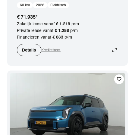
60 km
2026
Elektrisch
€ 71.935
*
Zakelijk lease vanaf
€ 1.219
p/m
Private lease vanaf
€ 1.286
p/m
Financieren vanaf
€ 863
p/m
expand_content
Details
Krediettabel
favorite