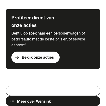
Lease & Services
Profiteer direct van
onze acties
Bent u op zoek naar een personenwagen of
bedrijfsauto met de beste prijs en/of service
aanbod?
arrow_forward
Bekijk onze acties
Vestigingen
Werken bij Wensink
search
Zoeken
more_horiz
Meer over Wensink