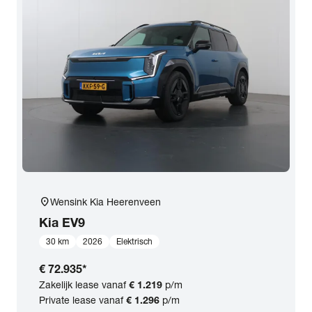
location_on
Wensink Kia Heerenveen
Kia
EV9
30 km
2026
Elektrisch
€ 72.935
*
Zakelijk lease vanaf
€ 1.219
p/m
Private lease vanaf
€ 1.296
p/m