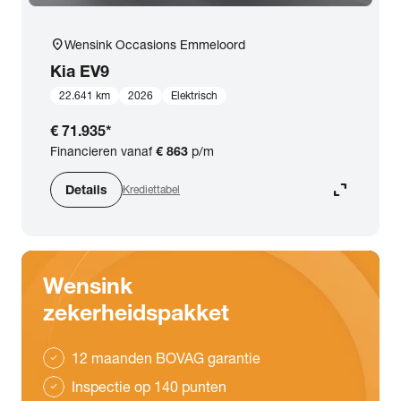
location_on
Wensink Occasions Emmeloord
Kia
EV9
22.641 km
2026
Elektrisch
€ 71.935
*
Financieren vanaf
€ 863
p/m
expand_content
Details
Krediettabel
Wensink
zekerheidspakket
12 maanden BOVAG garantie
check
Inspectie op 140 punten
check