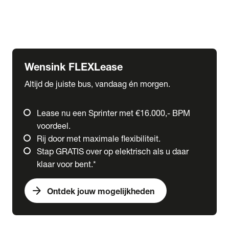
Ford
Fuso
Mercedes-Benz
Wensink FLEXLease
Altijd de juiste bus, vandaag én morgen.
Lease nu een Sprinter met €16.000,- BPM
voordeel.
Rij door met maximale flexibiliteit.
Stap GRATIS over op elektrisch als u daar
klaar voor bent.*
arrow_forward
Ontdek jouw mogelijkheden
expand_more
Trucks