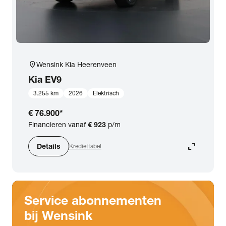
location_on
Wensink Kia Heerenveen
Kia
EV9
3.255 km
2026
Elektrisch
€ 76.900
*
Financieren vanaf
€ 923
p/m
expand_content
Details
Krediettabel
Service abonnementen
bij Wensink