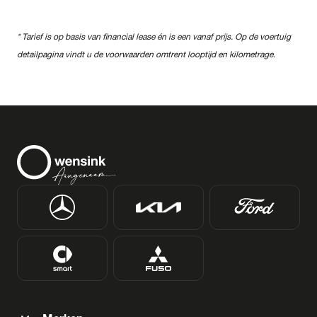
* Tarief is op basis van financial lease én is een vanaf prijs. Op de voertuig
detailpagina vindt u de voorwaarden omtrent looptijd en kilometrage.