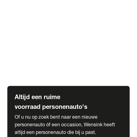
Elektrische Mercedes-Benz
Elektrische Occasions
Alles over elektrisch rijden
expand_more
Voorraad leasen
Private lease voorraad
Zakelijk lease voorraad
Occasion lease voorraad
Private Lease samenstellen
expand_more
Diensten
Expatriate Services & Diplomatic Sales
Altijd een ruime
voorraad personenauto's
Of u nu op zoek bent naar een nieuwe
personenauto óf een occasion, Wensink heeft
altijd een personenauto die bij u past.