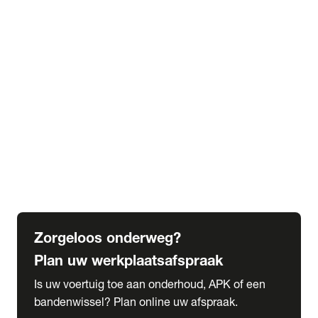
expand_more
Extra services
Beautykuur
Navigatie update
expand_more
Accessoires & onderdelen
Accessoires
Onderdelen
expand_more
Abonnementen
Alles over onze serviceabonnementen
Bandenhotel
expand_more
Schade melden
Meld hier je schade
Zorgeloos onderweg?
Plan uw werkplaatsafspraak
Is uw voertuig toe aan onderhoud, APK of een
bandenwissel? Plan online uw afspraak.