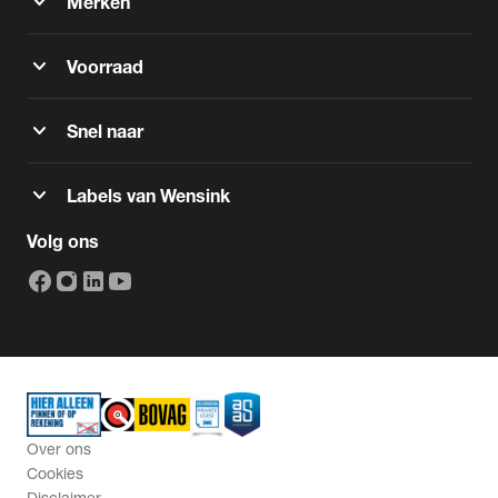
expand_more
Merken
expand_more
Voorraad
expand_more
Snel naar
expand_more
Labels van Wensink
Volg ons
Over ons
Cookies
Disclaimer