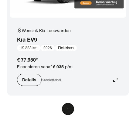
location_on
Wensink Kia Leeuwarden
Kia
EV9
15.228 km
2026
Elektrisch
€ 77.950
*
Financieren vanaf
€ 935
p/m
expand_content
Details
Krediettabel
1