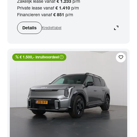
Zakelijk lease vanaf
€ 1.233
p/m
BTW (aftrekbaar) / Marge (BTW niet
Private lease vanaf
€ 1.410
p/m
aftrekbaar)
Financieren vanaf
€ 851
p/m
expand_content
Details
Krediettabel
Zoeken
percent
help_outline
favorite
€ 1.500,- inruilvoordeel
arrow_forward
Toon 9 resultaten