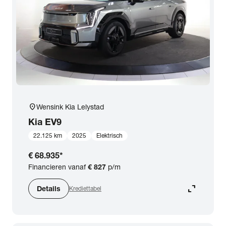
expand_more
BTW (aftrekbaar) / Marge (BTW niet aftrekbaar)
Merk & Model
close
Kia
Prijs
location_on
Wensink Kia Lelystad
Kilometerstand
Kia
EV9
22.125 km
2025
Elektrisch
Bouwjaar
€ 68.935
*
Financieren vanaf
€ 827
p/m
Staat van de auto
expand_content
Details
Krediettabel
Brandstof