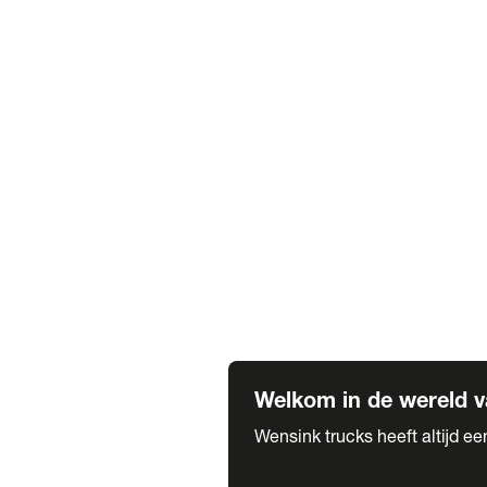
Truck verhuur
Service & onderhoud
APK
Onze labels & partners
Truck & Trailer
Trias Trailers
Spuiterij B. de Wilde
Carrosseriewerk Van de Weijer
Fleetcraft
A1 Automotive
Vestigingen
Bekijk alle vestigingen
Welkom in de wereld v
Wensink trucks heeft altijd e