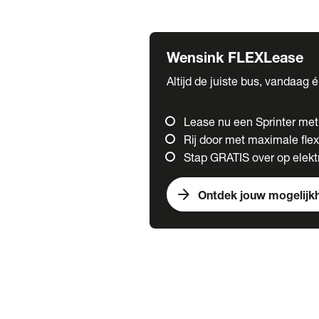
Fuso
Mercedes-Benz
Wensink FLEXLease
Altijd de juiste bus, vandaag 
Lease nu een Sprinter me
Rij door met maximale flexi
Stap GRATIS over op elektr
arrow_forward
Ontdek jouw mogelijk
Trucks
chevron_right
close
Onze merken
Mercedes Benz Trucks