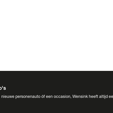
 Sales
o's
 nieuwe personenauto óf een occasion, Wensink heeft altijd ee