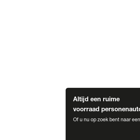
Elektrische Mercedes-Benz
Elektrische Occasions
Alles over elektrisch rijden
Voorraad leasen
Private lease voorraad
Zakelijk lease voorraad
Occasion lease voorraad
Private Lease samenstellen
Diensten
Expatriate Services & Diplomatic
Altijd een ruime
voorraad personenaut
Of u nu op zoek bent naar een