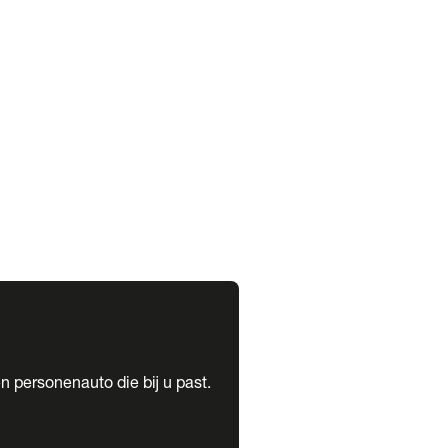
expand_more
expand_more
n personenauto die bij u past.