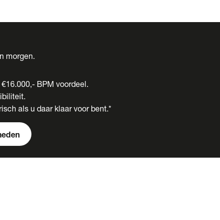
én morgen.
t €16.000,- BPM voordeel.
biliteit.
isch als u daar klaar voor bent.*
heden