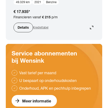
49.329 km
2021
Benzine
€ 17.935
*
Financieren vanaf
€ 215
p/m
expand_content
Details
Krediettabel
Service abonnementen
bij Wensink
Vast tarief per maand
check
U bespaart op onderhoudskosten
check
Onderhoud, APK en pechhulp inbegrepen
check
arrow_forward
Meer informatie