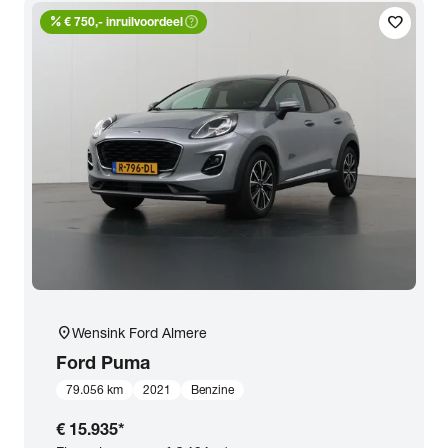
percent
help_outline
favorite
Transmissie
€ 750,- inruilvoordeel
Opties
Carrosserie
Basiskleur
Aantal zitplaatsen
location_on
Wensink Ford Almere
Aantal deuren
Ford
Puma
79.056 km
2021
Benzine
Vestiging
€ 15.935
*