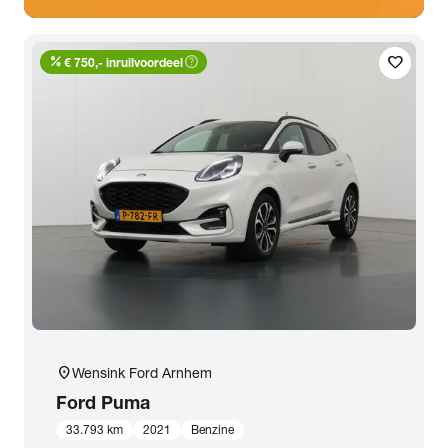
percent
help_outline
favorite
€ 750,- inruilvoordeel
location_on
Wensink Ford Arnhem
Ford
Puma
33.793 km
2021
Benzine