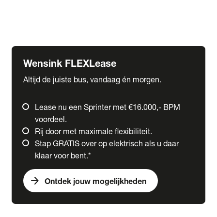
Ford
Fuso
Mercedes-Benz
Wensink FLEXLease
Altijd de juiste bus, vandaag én morgen.
Lease nu een Sprinter met €16.000,- BPM
voordeel.
Rij door met maximale flexibiliteit.
Stap GRATIS over op elektrisch als u daar
klaar voor bent.*
arrow_forward
Ontdek jouw mogelijkheden
expand_more
Trucks