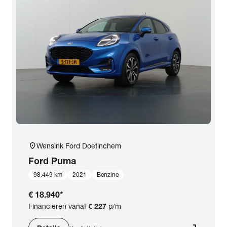
location_on
Wensink Ford Doetinchem
Ford
Puma
98.449 km
2021
Benzine
€ 18.940
*
Financieren vanaf
€ 227
p/m