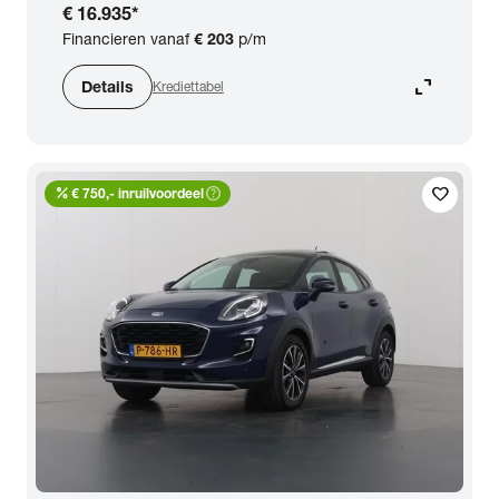
€ 16.935
*
Financieren vanaf
€ 203
p/m
expand_content
Details
Krediettabel
percent
help_outline
favorite
€ 750,- inruilvoordeel