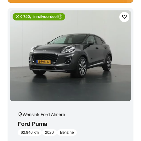
percent
help_outline
favorite
€ 750,- inruilvoordeel
location_on
Wensink Ford Almere
Ford
Puma
62.840 km
2020
Benzine