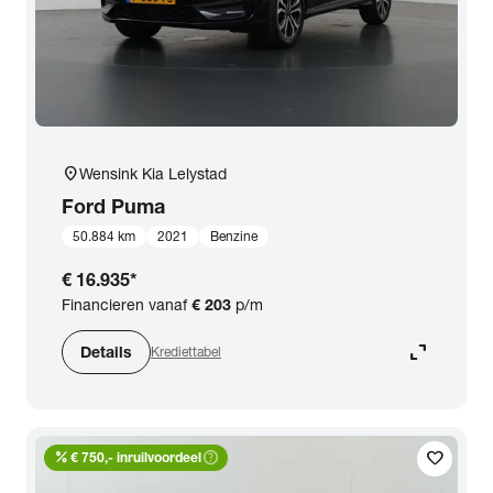
location_on
Wensink Kia Lelystad
Ford
Puma
50.884 km
2021
Benzine
€ 16.935
*
Financieren vanaf
€ 203
p/m
expand_content
Details
Krediettabel
percent
help_outline
favorite
€ 750,- inruilvoordeel