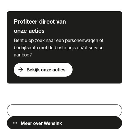
Lease & Services
Profiteer direct van
onze acties
Bent u op zoek naar een personenwagen of
bedrijfsauto met de beste prijs en/of service
aanbod?
arrow_forward
Bekijk onze acties
Vestigingen
Werken bij Wensink
search
Zoeken
more_horiz
Meer over Wensink