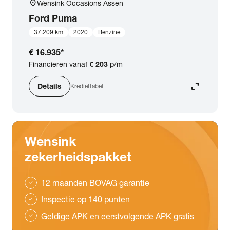
location_on
Wensink Occasions Assen
Ford
Puma
37.209 km
2020
Benzine
€ 16.935
*
Financieren vanaf
€ 203
p/m
expand_content
Details
Krediettabel
Wensink
zekerheidspakket
12 maanden BOVAG garantie
check
Inspectie op 140 punten
check
Geldige APK en eerstvolgende APK gratis
check