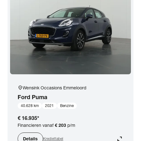
location_on
Wensink Occasions Emmeloord
Ford
Puma
40.628 km
2021
Benzine
€ 16.935
*
Financieren vanaf
€ 203
p/m
expand_content
Details
Krediettabel