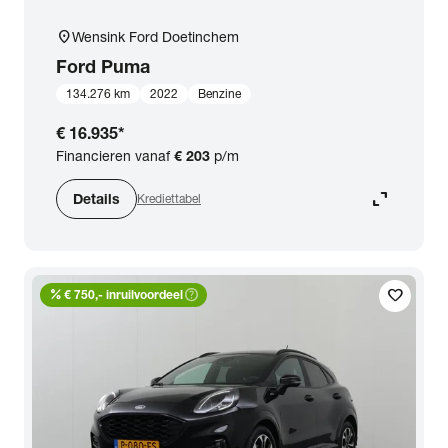
location_on
Wensink Ford Doetinchem
Ford
Puma
134.276 km
2022
Benzine
€ 16.935
*
Financieren vanaf
€ 203
p/m
expand_content
Details
Krediettabel
percent
help_outline
favorite
€ 750,- inruilvoordeel