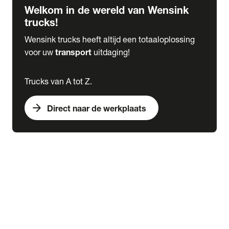
Welkom in de wereld van Wensink
trucks!
Wensink trucks heeft altijd een totaaloplossing
voor uw
transport
uitdaging!
Trucks van A tot Z.
arrow_forward
Direct naar de werkplaats
Lease
expand_more
Onderhoud
chevron_right
close
expand_more
Werkplaatsafspraak maken
Werkplaatsafspraak maken
Schade melden
expand_more
Onderhoud