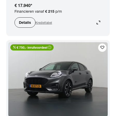
€ 17.940
*
Financieren vanaf
€ 215
p/m
expand_content
Details
Krediettabel
percent
help_outline
favorite
€ 750,- inruilvoordeel