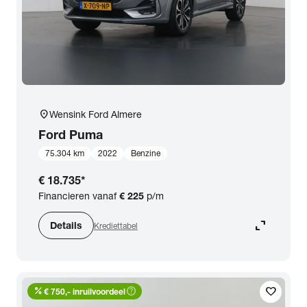
location_on
Wensink Ford Almere
Ford
Puma
75.304 km
2022
Benzine
€ 18.735
*
Financieren vanaf
€ 225
p/m
expand_content
Details
Krediettabel
percent
help_outline
favorite
€ 750,- inruilvoordeel