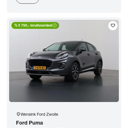
percent
help_outline
favorite
€ 750,- inruilvoordeel
location_on
Wensink Ford Zwolle
Ford
Puma