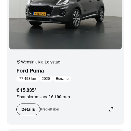
expand_more
BTW (aftrekbaar) / Marge (BTW niet aftrekbaar)
Merk & Model
close
Ford
Prijs
location_on
Wensink Kia Lelystad
Kilometerstand
Ford
Puma
77.498 km
2020
Benzine
Bouwjaar
€ 15.835
*
Financieren vanaf
€ 190
p/m
Staat van de auto
expand_content
Details
Krediettabel
Brandstof