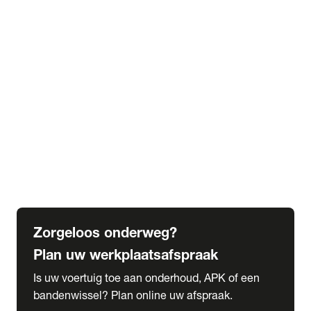
expand_more
Extra services
Beautykuur
Navigatie update
expand_more
Accessoires & onderdelen
Accessoires
Onderdelen
expand_more
Abonnementen
Alles over onze serviceabonnementen
Bandenhotel
expand_more
Schade melden
Meld hier je schade
Zorgeloos onderweg?
Plan uw werkplaatsafspraak
Is uw voertuig toe aan onderhoud, APK of een
bandenwissel? Plan online uw afspraak.