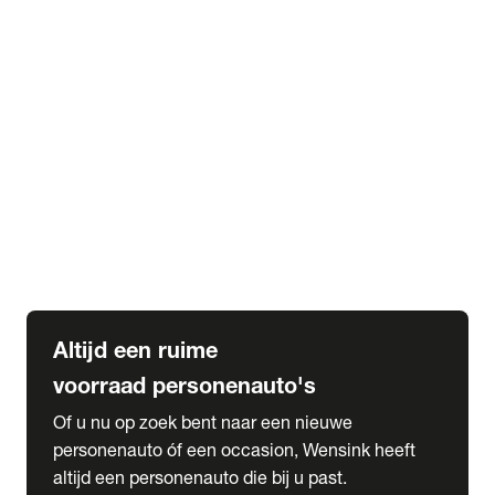
Elektrische Mercedes-Benz
Elektrische Occasions
Alles over elektrisch rijden
expand_more
Voorraad leasen
Private lease voorraad
Zakelijk lease voorraad
Occasion lease voorraad
Private Lease samenstellen
expand_more
Diensten
Expatriate Services & Diplomatic Sales
Altijd een ruime
voorraad personenauto's
Of u nu op zoek bent naar een nieuwe
personenauto óf een occasion, Wensink heeft
altijd een personenauto die bij u past.