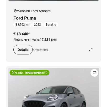
location_on
Wensink Ford Arnhem
Ford
Puma
88.762 km
2022
Benzine
€ 18.440
*
Financieren vanaf
€ 221
p/m
expand_content
Details
Krediettabel
percent
help_outline
favorite
€ 750,- inruilvoordeel