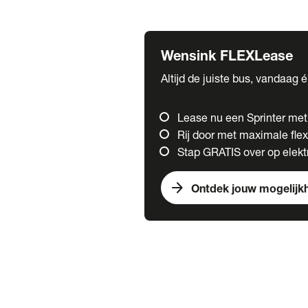
Fuso
Mercedes-Benz
Wensink FLEXLease
Altijd de juiste bus, vandaag 
Lease nu een Sprinter me
Rij door met maximale flexi
Stap GRATIS over op elektr
arrow_forward
Ontdek jouw mogelijk
Trucks
chevron_right
close
Onze merken
Mercedes Benz Trucks