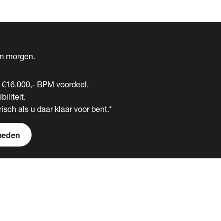
én morgen.
t €16.000,- BPM voordeel.
biliteit.
isch als u daar klaar voor bent.*
heden