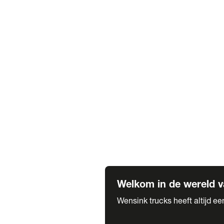
Truck verhuur
Service & onderhoud
APK
Onze labels & partners
Truck & Trailer
Trias Trailers
Spuiterij B. de Wilde
Carrosseriewerk Van de Weijer
Fleetcraft
A1 Automotive
Vestigingen
Bekijk alle vestigingen
Welkom in de wereld v
Wensink trucks heeft altijd e