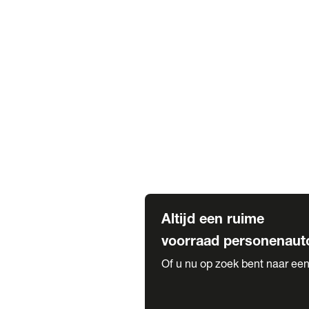
Elektrische Mercedes-Benz
Elektrische Occasions
Alles over elektrisch rijden
Voorraad leasen
Private lease voorraad
Zakelijk lease voorraad
Occasion lease voorraad
Private Lease samenstellen
Diensten
Expatriate Services & Diplomatic
Altijd een ruime
voorraad personenaut
Of u nu op zoek bent naar een