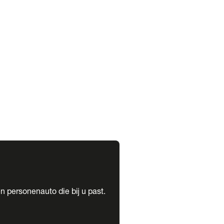
expand_more
expand_more
n personenauto die bij u past.