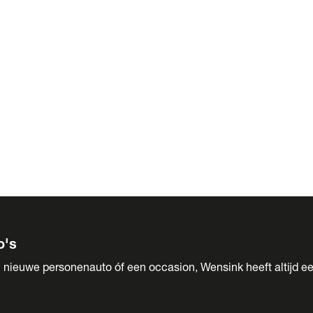
 Sales
o's
 nieuwe personenauto óf een occasion, Wensink heeft altijd ee