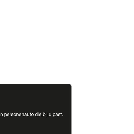
expand_more
expand_more
n personenauto die bij u past.