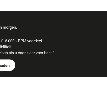
én morgen.
t €16.000,- BPM voordeel.
biliteit.
isch als u daar klaar voor bent.*
heden