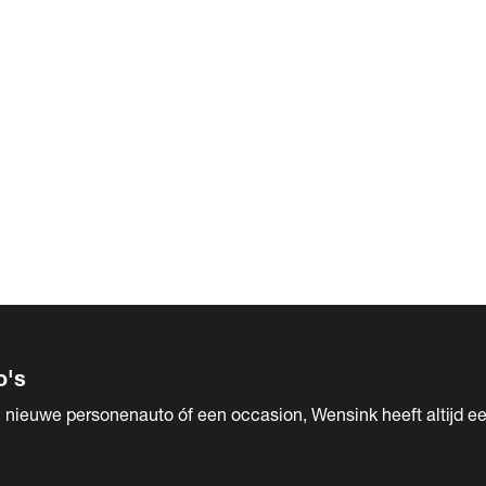
 Sales
o's
 nieuwe personenauto óf een occasion, Wensink heeft altijd ee