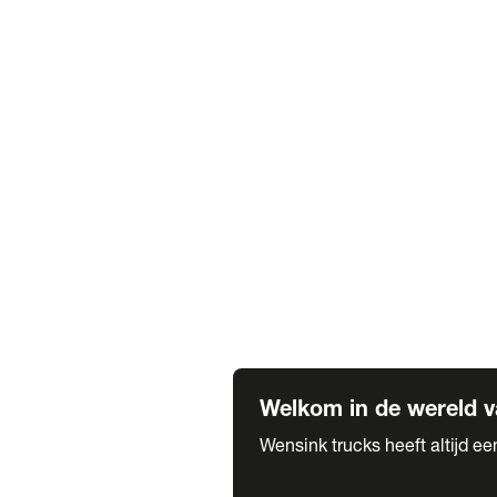
Truck verhuur
Service & onderhoud
APK
Onze labels & partners
Truck & Trailer
Trias Trailers
Spuiterij B. de Wilde
Carrosseriewerk Van de Weijer
Fleetcraft
A1 Automotive
Vestigingen
Bekijk alle vestigingen
Welkom in de wereld v
Wensink trucks heeft altijd e