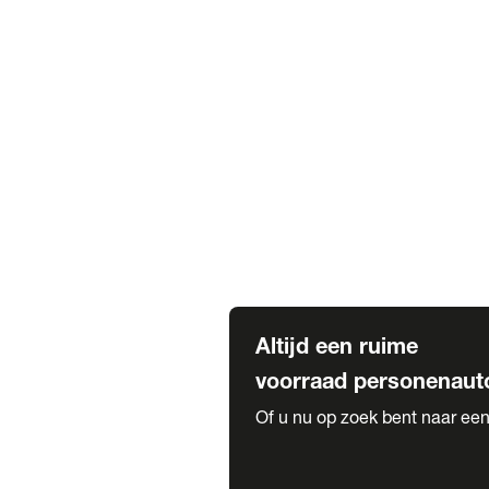
Elektrische Mercedes-Benz
Elektrische Occasions
Alles over elektrisch rijden
Voorraad leasen
Private lease voorraad
Zakelijk lease voorraad
Occasion lease voorraad
Private Lease samenstellen
Diensten
Expatriate Services & Diplomatic
Altijd een ruime
voorraad personenaut
Of u nu op zoek bent naar een