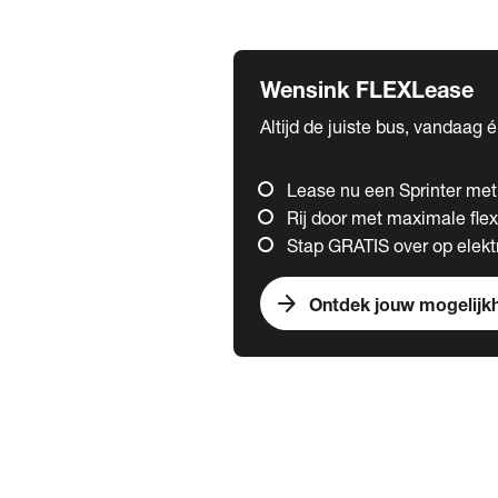
Fuso
Mercedes-Benz
Wensink FLEXLease
Altijd de juiste bus, vandaag 
Lease nu een Sprinter me
Rij door met maximale flexi
Stap GRATIS over op elektr
arrow_forward
Ontdek jouw mogelijk
Trucks
chevron_right
close
Onze merken
Mercedes Benz Trucks