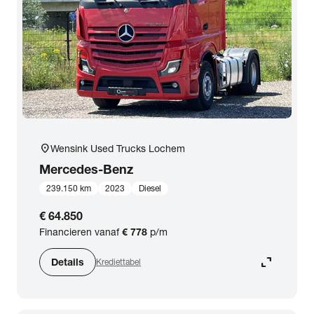
location_on
Wensink Used Trucks Lochem
Mercedes-Benz
239.150 km
2023
Diesel
€ 64.850
Financieren vanaf
€ 778
p/m
expand_content
Details
Krediettabel