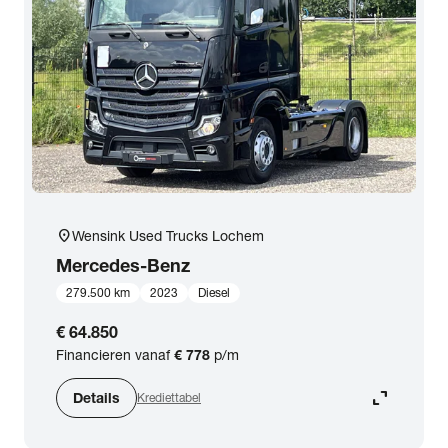
close
Mercedes-Benz
Prijs
Kilometerstand
Bouwjaar
location_on
Wensink Used Trucks Lochem
Staat van de auto
Mercedes-Benz
279.500 km
2023
Diesel
Brandstof
€ 64.850
Financieren vanaf
€ 778
p/m
Transmissie
expand_content
Details
Krediettabel
Opties