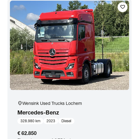
favorite
location_on
Wensink Used Trucks Lochem
Mercedes-Benz
328.980 km
2023
Diesel
€ 62.850