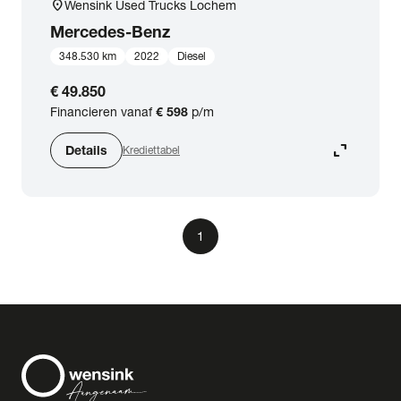
location_on
Wensink Used Trucks Lochem
Mercedes-Benz
348.530 km
2022
Diesel
€ 49.850
Financieren vanaf
€ 598
p/m
expand_content
Details
Krediettabel
1