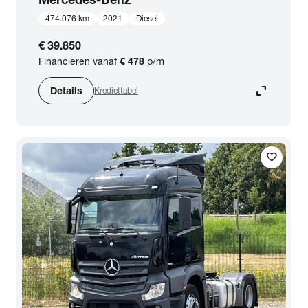
474.076 km
2021
Diesel
€ 39.850
Financieren vanaf
€ 478
p/m
expand_content
Details
Krediettabel
favorite