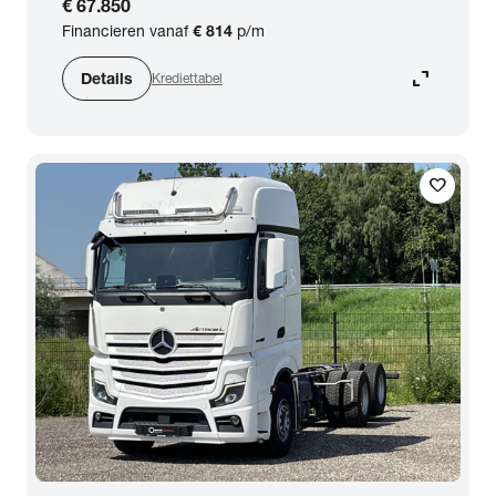
€ 67.850
Financieren vanaf
€ 814
p/m
expand_content
Details
Krediettabel
favorite