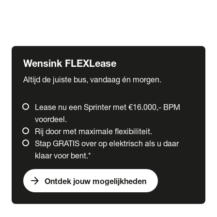
Ford
Fuso
Mercedes-Benz
Wensink FLEXLease
Altijd de juiste bus, vandaag én morgen.
Lease nu een Sprinter met €16.000,- BPM
voordeel.
Rij door met maximale flexibiliteit.
Stap GRATIS over op elektrisch als u daar
klaar voor bent.*
arrow_forward
Ontdek jouw mogelijkheden
expand_more
Trucks