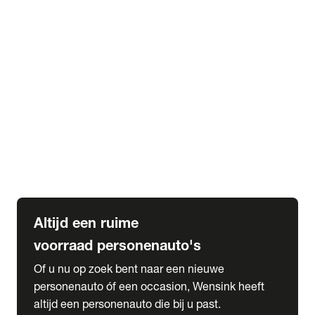
Elektrische Mercedes-Benz
Elektrische Occasions
Alles over elektrisch rijden
expand_more
Voorraad leasen
Private lease voorraad
Zakelijk lease voorraad
Occasion lease voorraad
Private Lease samenstellen
expand_more
Diensten
Expatriate Services & Diplomatic Sales
Altijd een ruime
voorraad personenauto's
Of u nu op zoek bent naar een nieuwe
personenauto óf een occasion, Wensink heeft
altijd een personenauto die bij u past.