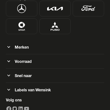
expand_more
Merken
expand_more
Voorraad
expand_more
Snel naar
expand_more
Labels van Wensink
Volg ons