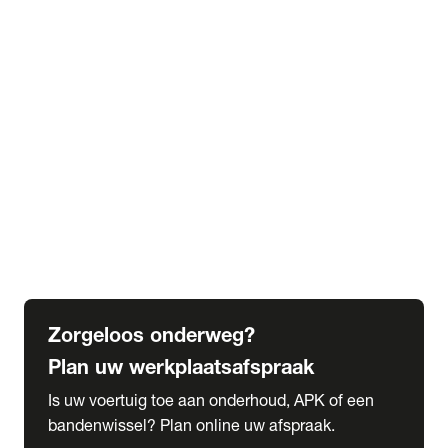
expand_more
Extra services
Beautykuur
Navigatie update
expand_more
Accessoires & onderdelen
Accessoires
Onderdelen
expand_more
Abonnementen
Alles over onze serviceabonnementen
Bandenhotel
expand_more
Schade melden
Meld hier je schade
Zorgeloos onderweg?
Plan uw werkplaatsafspraak
Is uw voertuig toe aan onderhoud, APK of een
bandenwissel? Plan online uw afspraak.