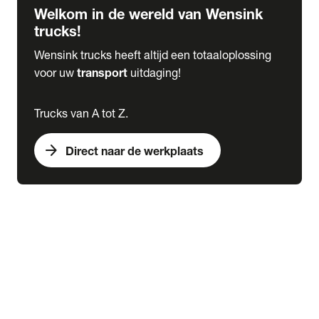
Welkom in de wereld van Wensink
trucks!
Wensink trucks heeft altijd een totaaloplossing
voor uw
transport
uitdaging!
Trucks van A tot Z.
arrow_forward
Direct naar de werkplaats
Lease
expand_more
Onderhoud
chevron_right
close
expand_more
Werkplaatsafspraak maken
Werkplaatsafspraak maken
Schade melden
expand_more
Onderhoud