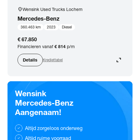
location_on
Wensink Used Trucks Lochem
Mercedes-Benz
360.463 km
2023
Diesel
€ 67.850
Financieren vanaf
€ 814
p/m
expand_content
Details
Krediettabel
Wensink
Mercedes-Benz
Aangenaam!
Altijd zorgeloos onderweg
check
Altijd ruime voorraad
check