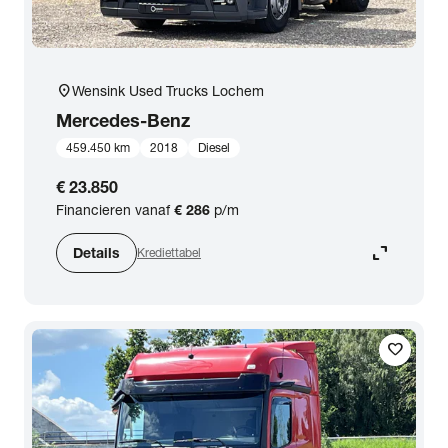
location_on
Wensink Used Trucks Lochem
Mercedes-Benz
459.450 km
2018
Diesel
€ 23.850
Financieren vanaf
€ 286
p/m
expand_content
Details
Krediettabel
favorite