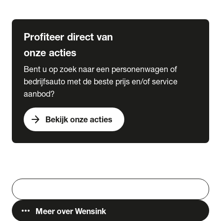
Lease & Services
Profiteer direct van
onze acties
Bent u op zoek naar een personenwagen of
bedrijfsauto met de beste prijs en/of service
aanbod?
arrow_forward
Bekijk onze acties
Vestigingen
Werken bij Wensink
search
Zoeken
more_horiz
Meer over Wensink