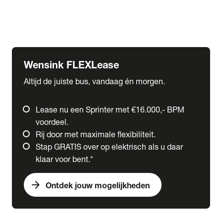
Ford
Fuso
Mercedes-Benz
Wensink FLEXLease
Altijd de juiste bus, vandaag én morgen.
Lease nu een Sprinter met €16.000,- BPM
voordeel.
Rij door met maximale flexibiliteit.
Stap GRATIS over op elektrisch als u daar
klaar voor bent.*
arrow_forward
Ontdek jouw mogelijkheden
expand_more
Trucks