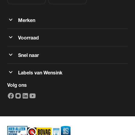
expand_more
Merken
expand_more
Voorraad
expand_more
Snel naar
expand_more
Labels van Wensink
Volg ons