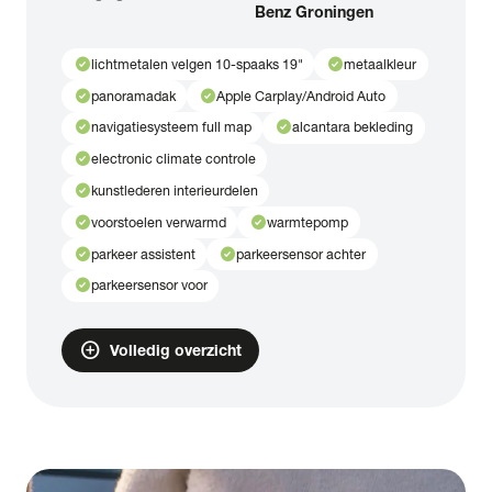
Benz Groningen
check_circle
check_circle
lichtmetalen velgen 10-spaaks 19"
metaalkleur
check_circle
check_circle
panoramadak
Apple Carplay/Android Auto
check_circle
check_circle
navigatiesysteem full map
alcantara bekleding
check_circle
electronic climate controle
check_circle
kunstlederen interieurdelen
check_circle
check_circle
voorstoelen verwarmd
warmtepomp
check_circle
check_circle
parkeer assistent
parkeersensor achter
check_circle
parkeersensor voor
add_circle
Volledig overzicht