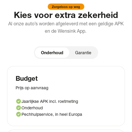
Zorgeloos op weg
Kies voor extra zekerheid
Al onze auto’s worden afgeleverd met een geldige APK
en de Wensink App.
Onderhoud
Garantie
Budget
Prijs op aanvraag
check_circle
Jaarlijkse APK incl. roetmeting
check_circle
Onderhoud
check_circle
Pechhulpservice, in heel Europa