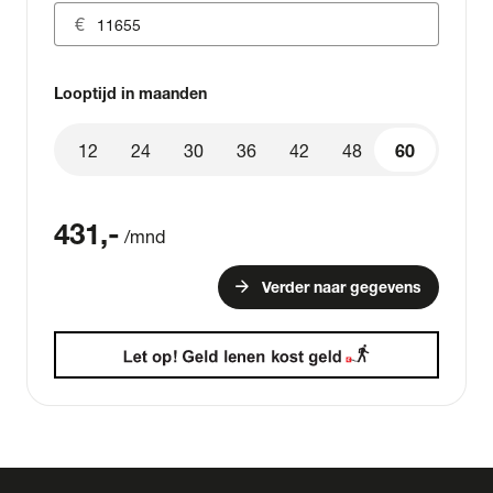
Looptijd in maanden
12
24
30
36
42
48
60
60
431
,-
/mnd
arrow_forward
Verder naar gegevens