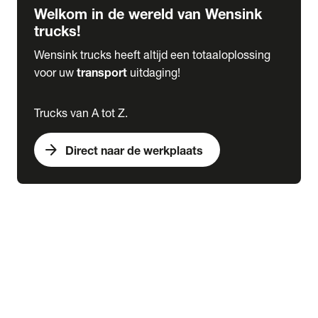
Welkom in de wereld van Wensink
trucks!
Wensink trucks heeft altijd een totaaloplossing
voor uw
transport
uitdaging!
Trucks van A tot Z.
arrow_forward
Direct naar de werkplaats
Lease
expand_more
Onderhoud
chevron_right
close
expand_more
Werkplaatsafspraak maken
Werkplaatsafspraak maken
Schade melden
expand_more
Onderhoud