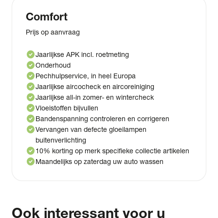
Comfort
Prijs op aanvraag
check_circle
Jaarlijkse APK incl. roetmeting
check_circle
Onderhoud
check_circle
Pechhulpservice, in heel Europa
check_circle
Jaarlijkse aircocheck en aircoreiniging
check_circle
Jaarlijkse all-in zomer- en wintercheck
check_circle
Vloeistoffen bijvullen
check_circle
Bandenspanning controleren en corrigeren
check_circle
Vervangen van defecte gloeilampen
buitenverlichting
check_circle
10% korting op merk specifieke collectie artikelen
check_circle
Maandelijks op zaterdag uw auto wassen
Ook interessant voor u