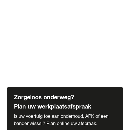
expand_more
Extra services
Beautykuur
Navigatie update
expand_more
Accessoires & onderdelen
Accessoires
Onderdelen
expand_more
Abonnementen
Alles over onze serviceabonnementen
Bandenhotel
expand_more
Schade melden
Meld hier je schade
Zorgeloos onderweg?
Plan uw werkplaatsafspraak
Is uw voertuig toe aan onderhoud, APK of een
bandenwissel? Plan online uw afspraak.