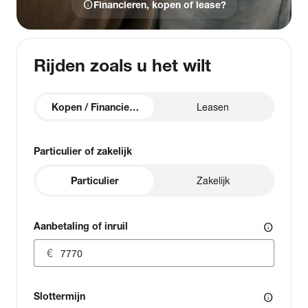
info
Financieren, kopen of lease?
Rijden zoals u het wilt
Kopen / Financieren
Leasen
Particulier of zakelijk
Particulier
Zakelijk
Aanbetaling of inruil
info
Slottermijn
info