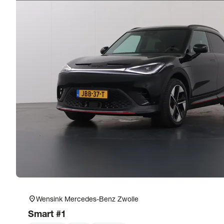
location_on
Wensink Mercedes-Benz Zwolle
Smart
#1