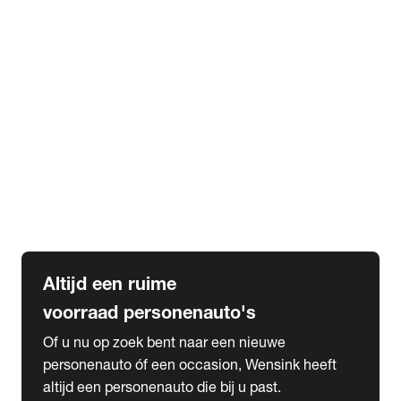
Elektrische Mercedes-Benz
Elektrische Occasions
Alles over elektrisch rijden
expand_more
Voorraad leasen
Private lease voorraad
Zakelijk lease voorraad
Occasion lease voorraad
Private Lease samenstellen
expand_more
Diensten
Expatriate Services & Diplomatic Sales
Altijd een ruime
voorraad personenauto's
Of u nu op zoek bent naar een nieuwe
personenauto óf een occasion, Wensink heeft
altijd een personenauto die bij u past.