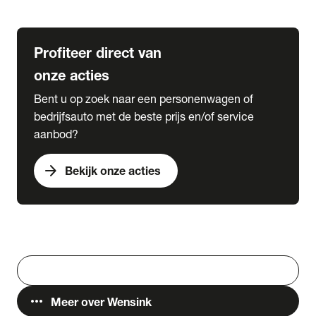
Lease & Services
Profiteer direct van
onze acties
Bent u op zoek naar een personenwagen of
bedrijfsauto met de beste prijs en/of service
aanbod?
arrow_forward
Bekijk onze acties
Vestigingen
Werken bij Wensink
search
Zoeken
more_horiz
Meer over Wensink