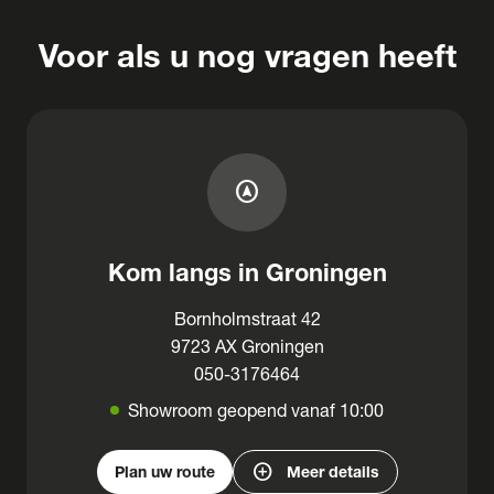
Voor als u nog vragen heeft
assistant_navigation
Kom langs in Groningen
Bornholmstraat 42
9723 AX Groningen
050-3176464
Showroom geopend vanaf 10:00
add_circle
Plan uw route
Meer details