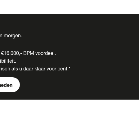
én morgen.
t €16.000,- BPM voordeel.
biliteit.
isch als u daar klaar voor bent.*
heden