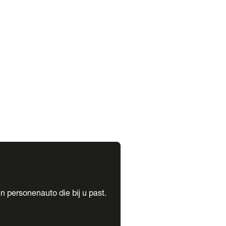
expand_more
expand_more
n personenauto die bij u past.