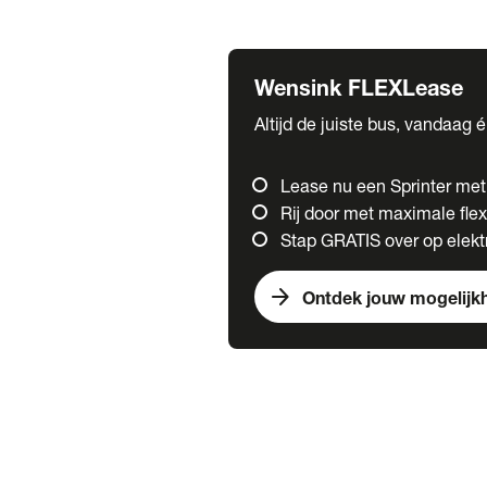
Fuso
Mercedes-Benz
Wensink FLEXLease
Altijd de juiste bus, vandaag 
Lease nu een Sprinter me
Rij door met maximale flexi
Stap GRATIS over op elektr
arrow_forward
Ontdek jouw mogelijk
Trucks
chevron_right
close
Onze merken
Mercedes Benz Trucks