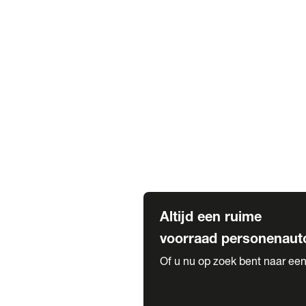
Elektrische Mercedes-Benz
Elektrische Occasions
Alles over elektrisch rijden
Voorraad leasen
Private lease voorraad
Zakelijk lease voorraad
Occasion lease voorraad
Private Lease samenstellen
Diensten
Expatriate Services & Diplomatic
Altijd een ruime
voorraad personenaut
Of u nu op zoek bent naar een