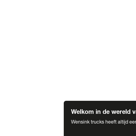
Truck verhuur
Service & onderhoud
APK
Onze labels & partners
Truck & Trailer
Trias Trailers
Spuiterij B. de Wilde
Carrosseriewerk Van de Weijer
Fleetcraft
A1 Automotive
Vestigingen
Bekijk alle vestigingen
Welkom in de wereld v
Wensink trucks heeft altijd e