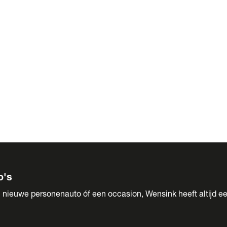
 Sales
o's
 nieuwe personenauto óf een occasion, Wensink heeft altijd ee