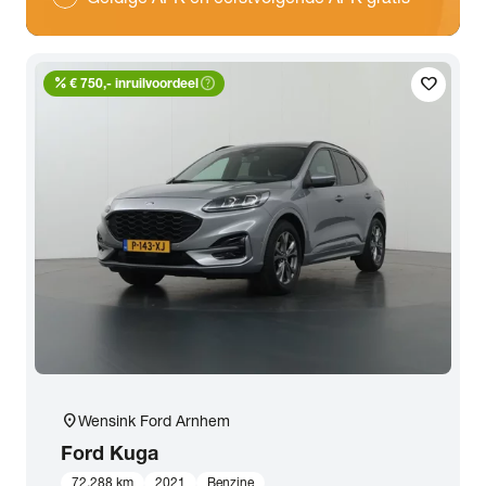
percent
help_outline
favorite
€ 750,- inruilvoordeel
location_on
Wensink Ford Arnhem
Ford
Kuga
72.288 km
2021
Benzine