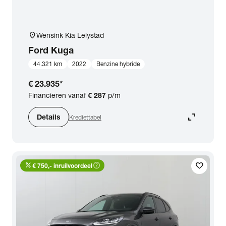
location_on
Wensink Kia Lelystad
Ford
Kuga
44.321 km
2022
Benzine hybride
€ 23.935
*
Financieren vanaf
€ 287
p/m
expand_content
Details
Krediettabel
percent
help_outline
favorite
€ 750,- inruilvoordeel