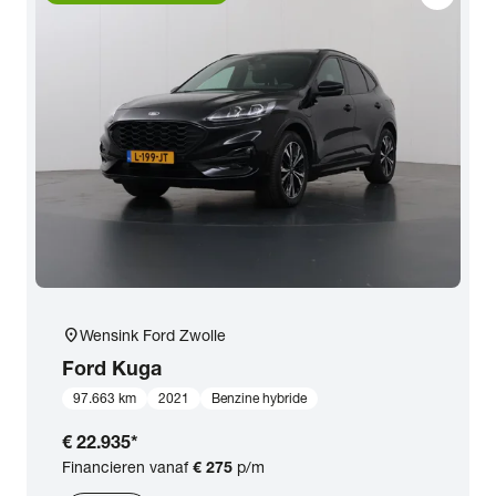
location_on
Wensink Ford Zwolle
Ford
Kuga
97.663 km
2021
Benzine hybride
€ 22.935
*
Financieren vanaf
€ 275
p/m