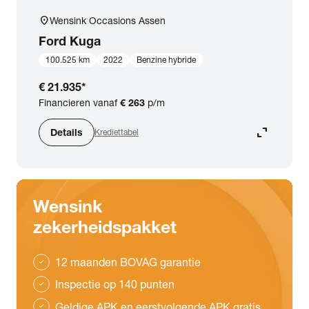
location_on
Wensink Occasions Assen
Ford
Kuga
100.525 km
2022
Benzine hybride
€ 21.935
*
Financieren vanaf
€ 263
p/m
expand_content
Details
Krediettabel
Wensink
zekerheidspakket
12 maanden BOVAG garantie
check
Inspectie op 140 punten
check
Geldige APK en eerstvolgende APK gratis
check