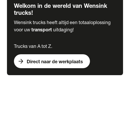
Welkom in de wereld van Wensink
trucks!
Wensink trucks heeft altijd een totaaloplossing
voor uw
transport
uitdaging!
Trucks van A tot Z.
arrow_forward
Direct naar de werkplaats
Lease
expand_more
Onderhoud
chevron_right
close
expand_more
Werkplaatsafspraak maken
Werkplaatsafspraak maken
Schade melden
expand_more
Onderhoud