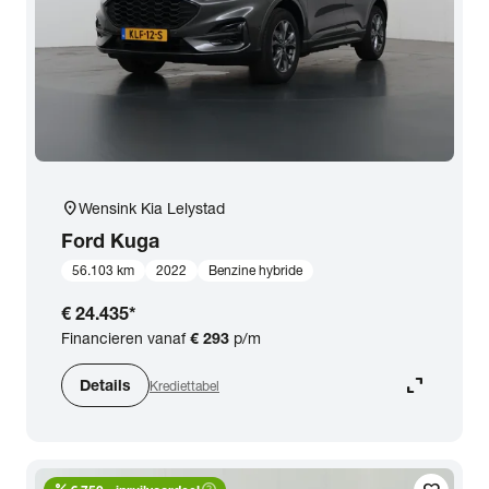
location_on
Wensink Kia Lelystad
Ford
Kuga
56.103 km
2022
Benzine hybride
€ 24.435
*
Financieren vanaf
€ 293
p/m
expand_content
Details
Krediettabel