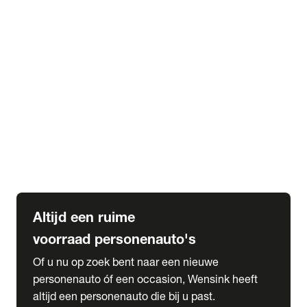
Elektrische Mercedes-Benz
Elektrische Occasions
Alles over elektrisch rijden
expand_more
Voorraad leasen
Private lease voorraad
Zakelijk lease voorraad
Occasion lease voorraad
Private Lease samenstellen
expand_more
Diensten
Expatriate Services & Diplomatic Sales
Altijd een ruime
voorraad personenauto's
Of u nu op zoek bent naar een nieuwe
personenauto óf een occasion, Wensink heeft
altijd een personenauto die bij u past.