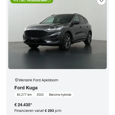
percent
help_outline
favorite
€ 750,- inruilvoordeel
location_on
Wensink Ford Apeldoorn
Ford
Kuga
85.277 km
2022
Benzine hybride
€ 24.435
*
Financieren vanaf
€ 293
p/m