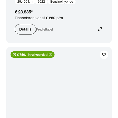
29.400 km
2022
Benzine hybride
€ 23.835
*
Financieren vanaf
€ 286
p/m
expand_content
Details
Krediettabel
percent
help_outline
favorite
€ 750,- inruilvoordeel