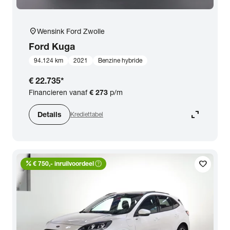
location_on
Wensink Ford Zwolle
Ford
Kuga
94.124 km
2021
Benzine hybride
€ 22.735
*
Financieren vanaf
€ 273
p/m
expand_content
Details
Krediettabel
percent
help_outline
favorite
€ 750,- inruilvoordeel