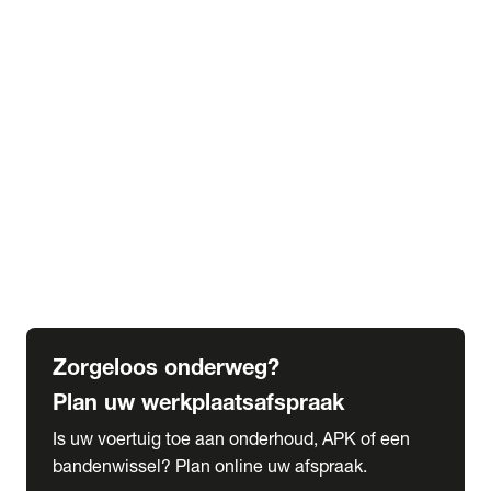
expand_more
Extra services
Beautykuur
Navigatie update
expand_more
Accessoires & onderdelen
Accessoires
Onderdelen
expand_more
Abonnementen
Alles over onze serviceabonnementen
Bandenhotel
expand_more
Schade melden
Meld hier je schade
Zorgeloos onderweg?
Plan uw werkplaatsafspraak
Is uw voertuig toe aan onderhoud, APK of een
bandenwissel? Plan online uw afspraak.