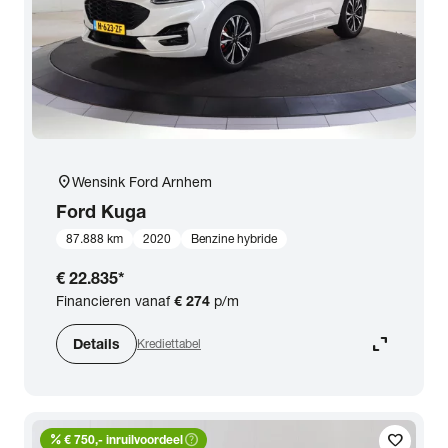
location_on
Wensink Ford Arnhem
Ford
Kuga
87.888 km
2020
Benzine hybride
€ 22.835
*
Financieren vanaf
€ 274
p/m
expand_content
Details
Krediettabel
percent
help_outline
favorite
€ 750,- inruilvoordeel