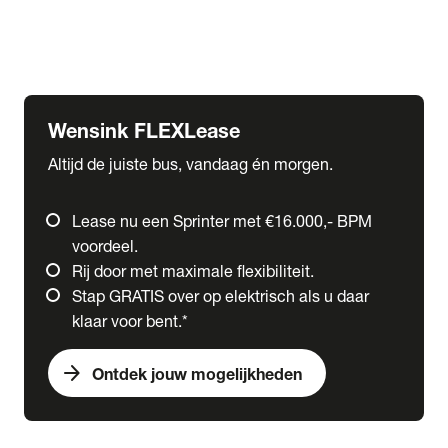
Ford
Fuso
Mercedes-Benz
Wensink FLEXLease
Altijd de juiste bus, vandaag én morgen.
Lease nu een Sprinter met €16.000,- BPM
voordeel.
Rij door met maximale flexibiliteit.
Stap GRATIS over op elektrisch als u daar
klaar voor bent.*
arrow_forward
Ontdek jouw mogelijkheden
expand_more
Trucks