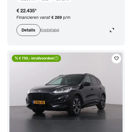
€ 22.435
*
Financieren vanaf
€ 269
p/m
expand_content
Details
Krediettabel
percent
help_outline
favorite
€ 750,- inruilvoordeel