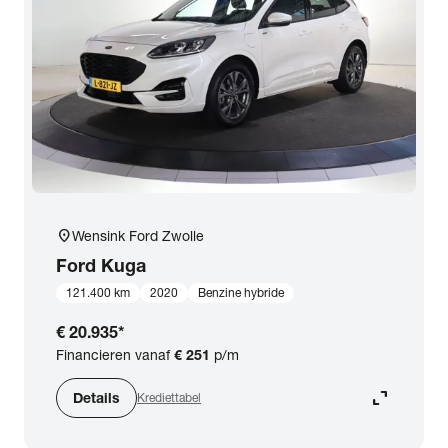
expand_more
BTW (aftrekbaar) / Marge (BTW niet aftrekbaar)
Merk & Model
close
Ford
Prijs
Kilometerstand
location_on
Wensink Ford Zwolle
Ford
Kuga
Bouwjaar
121.400 km
2020
Benzine hybride
€ 20.935
*
Staat van de auto
Financieren vanaf
€ 251
p/m
expand_content
Details
Krediettabel
Brandstof