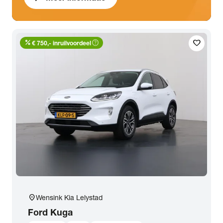
percent
help_outline
favorite
€ 750,- inruilvoordeel
location_on
Wensink Kia Lelystad
Ford
Kuga