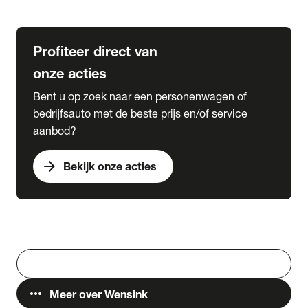
Lease & Services
Profiteer direct van
onze acties
Bent u op zoek naar een personenwagen of
bedrijfsauto met de beste prijs en/of service
aanbod?
arrow_forward
Bekijk onze acties
Vestigingen
Werken bij Wensink
search
Zoeken
more_horiz
Meer over Wensink