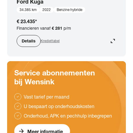
Ford
Kuga
34.385 km
2022
Benzine hybride
€ 23.435
*
Financieren vanaf
€ 281
p/m
expand_content
Details
Krediettabel
Service abonnementen
bij Wensink
Vast tarief per maand
check
U bespaart op onderhoudskosten
check
Onderhoud, APK en pechhulp inbegrepen
check
arrow_forward
Meer informatie