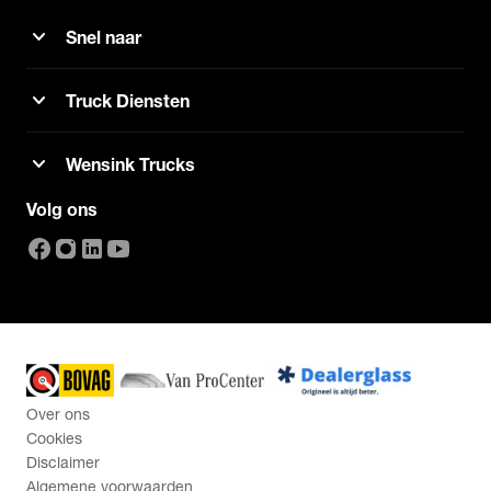
expand_more
Snel naar
expand_more
Truck Diensten
expand_more
Wensink Trucks
Volg ons
Over ons
Cookies
Disclaimer
Algemene voorwaarden