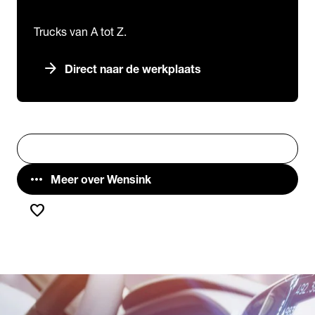
Trucks van A tot Z.
arrow_forward
Direct naar de werkplaats
Vestigingen
search
Zoeken
more_horiz
Meer over Wensink
favorite
Favorieten
chevron_right
chevron_right
Home
Over ons
Disclaimer