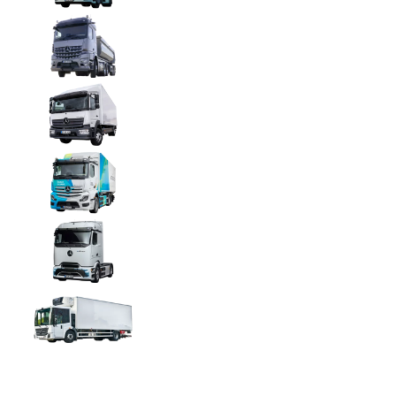
Arocs
Atego
eActros 400
eActros 600
Econic
Bekijk alle Mercedes-Benz Trucks