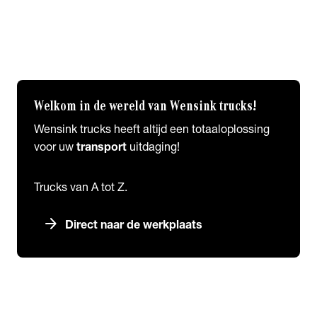
Originele Mercedes Benz Parts
ReMan Ruilonderdelen
My Parts Hub
Accessoires
Welkom in de wereld van Wensink trucks!
Wensink trucks heeft altijd een totaaloplossing
voor uw
transport
uitdaging!
Trucks van A tot Z.
arrow_forward
Direct naar de werkplaats
expand_more
Nieuws
chevron_right
close
expand_more
Nieuws