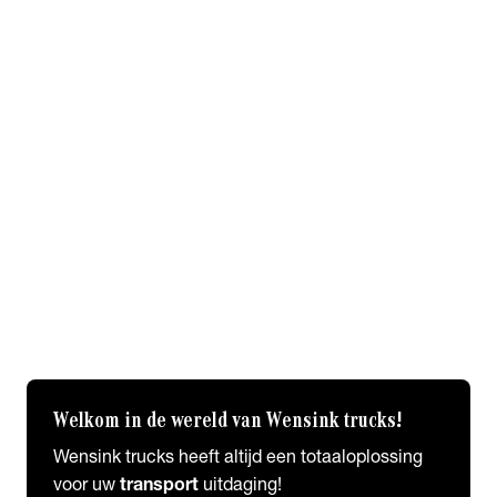
Over Ons
Historie
Algemene voorwaarden
Werken bij Wensink
expand_more
Labels & Partners
Trias-Trailers
Carrosseriewerk van de Weijer
Spuiterij B. de Wilde
Fleetcraft
A1 Automotive
expand_more
Wensink Trucks FAQ
FAQ
Welkom in de wereld van Wensink trucks!
Wensink trucks heeft altijd een totaaloplossing
voor uw
transport
uitdaging!