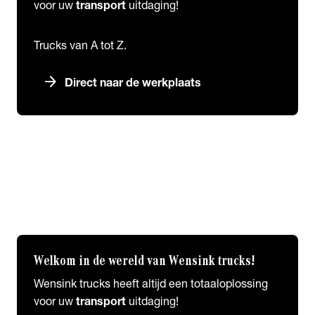
voor uw
transport
uitdaging!
Trucks van A tot Z.
arrow_forward
Direct naar de werkplaats
expand_more
Lease
chevron_right
close
expand_more
Lease
Truck Lease
Financial Lease
Operational Lease
Welkom in de wereld van Wensink trucks!
Wensink trucks heeft altijd een totaaloplossing
voor uw
transport
uitdaging!