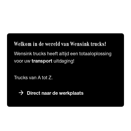
Wensink Trucks Nieuws
Afleveringen
expand_more
Vrachtwagenheffing
alles over de vrachtwagenheffing
Welkom in de wereld van Wensink trucks!
Wensink trucks heeft altijd een totaaloplossing
voor uw
transport
uitdaging!
Trucks van A tot Z.
arrow_forward
Direct naar de werkplaats
expand_more
Over ons
chevron_right
close
expand_more
Over ons