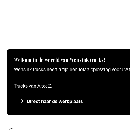
Carrosseriewerk van de Weijer
Spuiterij B. de Wilde
Fleetcraft
A1 Automotive
Wensink Trucks FAQ
FAQ
Welkom in de wereld van Wensink trucks!
Wensink trucks heeft altijd een totaaloplossing voor uw
Trucks van A tot Z.
arrow_forward
Direct naar de werkplaats
Vestigingen