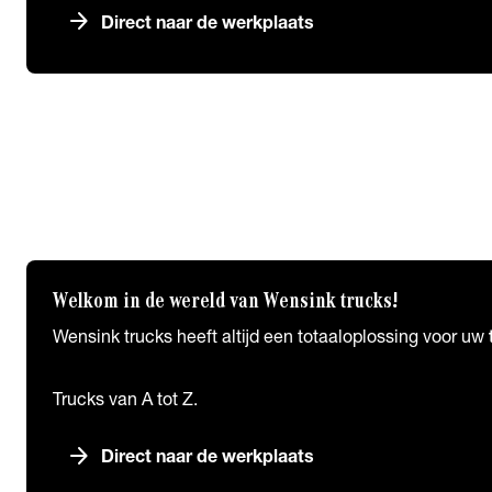
arrow_forward
Direct naar de werkplaats
Lease
chevron_right
close
Lease
Truck Lease
Financial Lease
Operational Lease
Welkom in de wereld van Wensink trucks!
Wensink trucks heeft altijd een totaaloplossing voor uw
Trucks van A tot Z.
arrow_forward
Direct naar de werkplaats