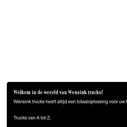
Werkplaats Home
Truck APK
Reparatie & Onderhoudscontract
Tachograaf
Mercedes-Benz Diensten
Service 24H
Uptime
Fleetboard
Maatwerk
Maatwerk bij Wensink Trucks
Welkom in de wereld van Wensink trucks!
Wensink trucks heeft altijd een totaaloplossing voor uw
Trucks van A tot Z.