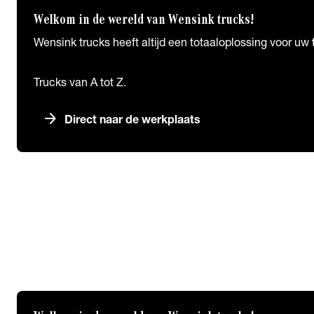
Welkom in de wereld van Wensink trucks!
Wensink trucks heeft altijd een totaaloplossing voor uw
Trucks van A tot Z.
arrow_forward
Direct naar de werkplaats
Nieuws
chevron_right
close
Nieuws
Wensink Trucks Nieuws
Afleveringen
Vrachtwagenheffing
alles over de vrachtwagenheffing