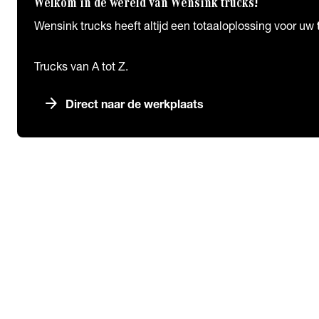
Welkom in de wereld van Wensink trucks!
Wensink trucks heeft altijd een totaaloplossing voor uw
Trucks van A tot Z.
arrow_forward
Direct naar de werkplaats
Over ons
chevron_right
close
Over ons
Over Ons
Historie
Algemene voorwaarden
Werken bij Wensink
Labels & Partners
Trias-Trailers