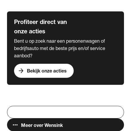
Lease & Services
Profiteer direct van
onze acties
Bent u op zoek naar een personenwagen of
bedrijfsauto met de beste prijs en/of service
aanbod?
arrow_forward
Bekijk onze acties
Vestigingen
Werken bij Wensink
search
Zoeken
more_horiz
Meer over Wensink