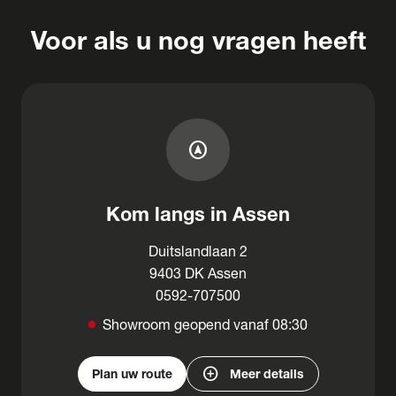
Voor als u nog vragen heeft
assistant_navigation
Kom langs in Assen
Duitslandlaan 2
9403 DK Assen
0592-707500
Showroom geopend vanaf 08:30
add_circle
Plan uw route
Meer details