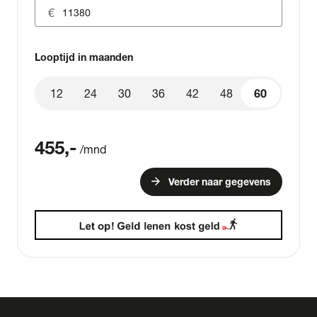
Looptijd in maanden
12
24
30
36
42
48
60
60
455
,-
/mnd
arrow_forward
Verder naar gegevens