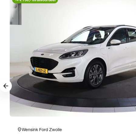
arrow_forward
location_on
Wensink Ford Zwolle