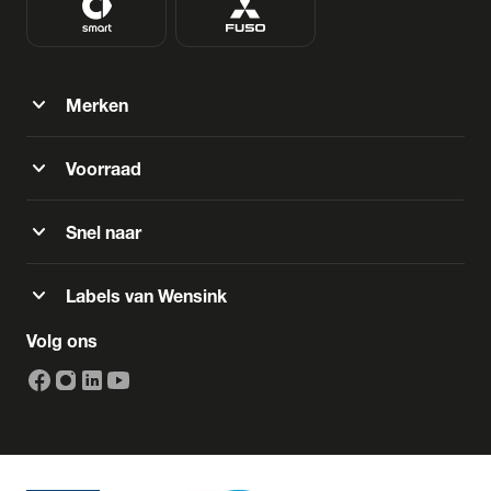
expand_more
Merken
expand_more
Voorraad
expand_more
Snel naar
expand_more
Labels van Wensink
Volg ons