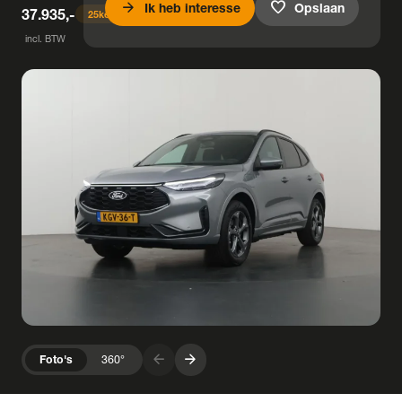
arrow_forward
favorite
Ik heb interesse
Opslaan
37.935,-
25
keer bekeken
incl. BTW
arrow_forward
arrow_forward
Foto's
360°