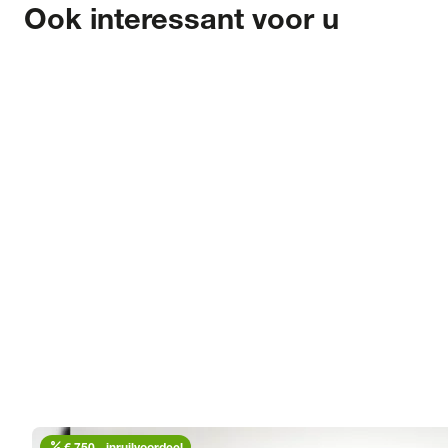
Ook interessant voor u
percent
€ 750,- inruilvoordeel