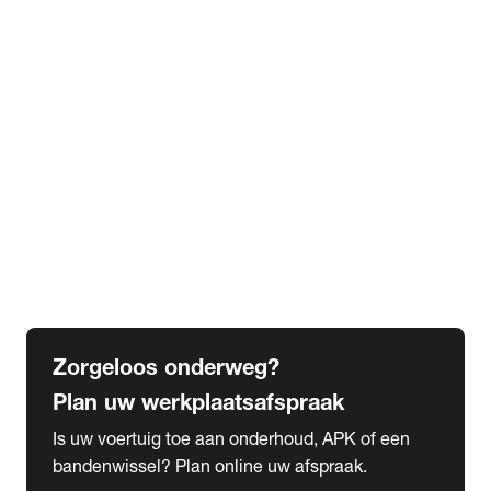
expand_more
Extra services
Beautykuur
Navigatie update
expand_more
Accessoires & onderdelen
Accessoires
Onderdelen
expand_more
Abonnementen
Alles over onze serviceabonnementen
Bandenhotel
expand_more
Schade melden
Meld hier je schade
Zorgeloos onderweg?
Plan uw werkplaatsafspraak
Is uw voertuig toe aan onderhoud, APK of een
bandenwissel? Plan online uw afspraak.