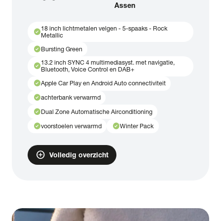
Assen
18 inch lichtmetalen velgen - 5-spaaks - Rock
check_circle
Metallic
check_circle
Bursting Green
13.2 inch SYNC 4 multimediasyst. met navigatie,
check_circle
Bluetooth, Voice Control en DAB+
check_circle
Apple Car Play en Android Auto connectiviteit
check_circle
achterbank verwarmd
check_circle
Dual Zone Automatische Airconditioning
check_circle
check_circle
voorstoelen verwarmd
Winter Pack
add_circle
Volledig overzicht