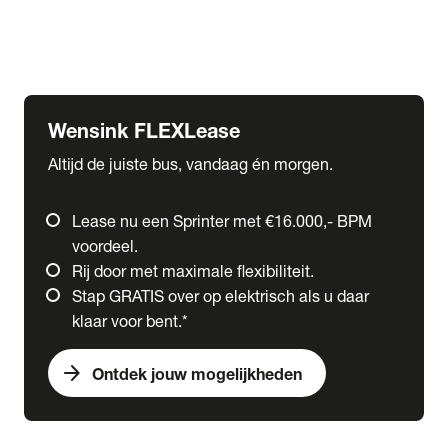
Ford
Fuso
Mercedes-Benz
Wensink FLEXLease
Altijd de juiste bus, vandaag én morgen.
Lease nu een Sprinter met €16.000,- BPM
voordeel.
Rij door met maximale flexibiliteit.
Stap GRATIS over op elektrisch als u daar
klaar voor bent.*
arrow_forward
Ontdek jouw mogelijkheden
expand_more
Trucks