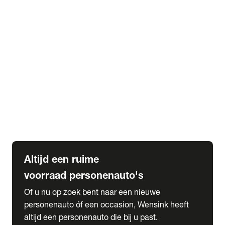
Elektrische Mercedes-Benz
Elektrische Occasions
Alles over elektrisch rijden
expand_more
Voorraad leasen
Private lease voorraad
Zakelijk lease voorraad
Occasion lease voorraad
Private Lease samenstellen
expand_more
Diensten
Expatriate Services & Diplomatic Sales
Altijd een ruime
voorraad personenauto's
Of u nu op zoek bent naar een nieuwe
personenauto óf een occasion, Wensink heeft
altijd een personenauto die bij u past.