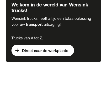
Welkom in de wereld van Wensink
trucks!
Wensink trucks heeft altijd een totaaloplossing
voor uw
transport
uitdaging!
Trucks van A tot Z.
arrow_forward
Direct naar de werkplaats
Lease
expand_more
Onderhoud
chevron_right
close
expand_more
Werkplaatsafspraak maken
Werkplaatsafspraak maken
Schade melden
expand_more
Onderhoud