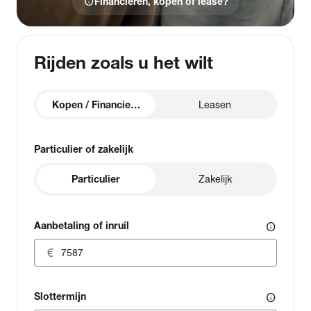
info
Financieren, kopen of lease?
Rijden zoals u het wilt
Kopen / Financieren
Leasen
Particulier of zakelijk
Particulier
Zakelijk
Aanbetaling of inruil
info
Slottermijn
info