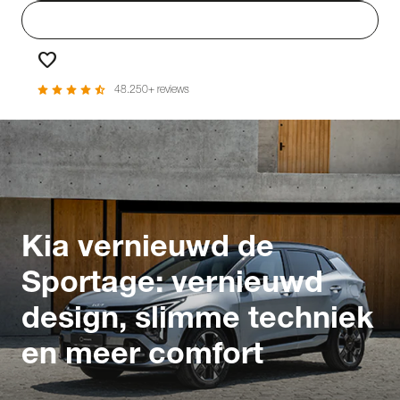
person
Login
favorite
Favorieten
star
star
star
star
star_half
48.250+ reviews
Kia vernieuwd de
Sportage: vernieuwd
design, slimme techniek
en meer comfort