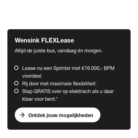
Ford
Fuso
Mercedes-Benz
Wensink FLEXLease
Altijd de juiste bus, vandaag én morgen.
Lease nu een Sprinter met €16.000,- BPM
voordeel.
Rij door met maximale flexibiliteit.
Stap GRATIS over op elektrisch als u daar
klaar voor bent.*
arrow_forward
Ontdek jouw mogelijkheden
expand_more
Trucks