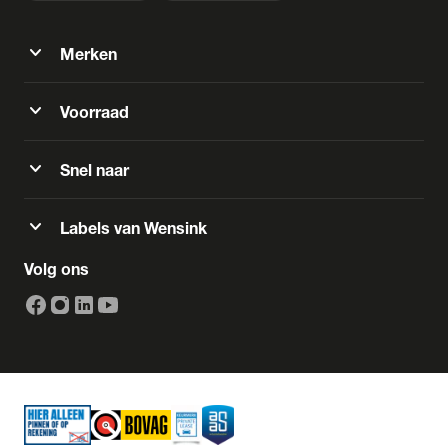
expand_more
Merken
expand_more
Voorraad
expand_more
Snel naar
expand_more
Labels van Wensink
Volg ons