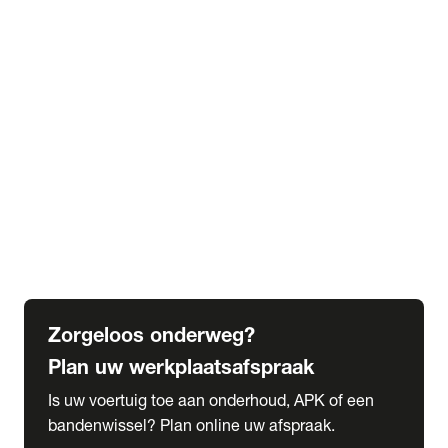
expand_more
Extra services
Beautykuur
Navigatie update
expand_more
Accessoires & onderdelen
Accessoires
Onderdelen
expand_more
Abonnementen
Alles over onze serviceabonnementen
Bandenhotel
expand_more
Schade melden
Meld hier je schade
Zorgeloos onderweg?
Plan uw werkplaatsafspraak
Is uw voertuig toe aan onderhoud, APK of een
bandenwissel? Plan online uw afspraak.