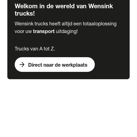
Welkom in de wereld van Wensink
trucks!
Wensink trucks heeft altijd een totaaloplossing
voor uw
transport
uitdaging!
Trucks van A tot Z.
arrow_forward
Direct naar de werkplaats
Lease
expand_more
Onderhoud
chevron_right
close
expand_more
Werkplaatsafspraak maken
Werkplaatsafspraak maken
Schade melden
expand_more
Onderhoud