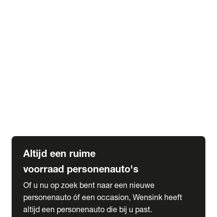
Elektrische Mercedes-Benz
Elektrische Occasions
Alles over elektrisch rijden
expand_more
Voorraad leasen
Private lease voorraad
Zakelijk lease voorraad
Occasion lease voorraad
Private Lease samenstellen
expand_more
Diensten
Expatriate Services & Diplomatic Sales
Altijd een ruime
voorraad personenauto's
Of u nu op zoek bent naar een nieuwe
personenauto óf een occasion, Wensink heeft
altijd een personenauto die bij u past.