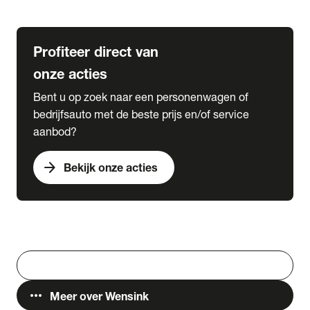
Lease & Services
Profiteer direct van
onze acties
Bent u op zoek naar een personenwagen of
bedrijfsauto met de beste prijs en/of service
aanbod?
arrow_forward
Bekijk onze acties
Vestigingen
Werken bij Wensink
search
Zoeken
more_horiz
Meer over Wensink