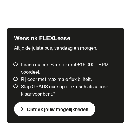
Ford
Fuso
Mercedes-Benz
Wensink FLEXLease
Altijd de juiste bus, vandaag én morgen.
Lease nu een Sprinter met €16.000,- BPM
voordeel.
Rij door met maximale flexibiliteit.
Stap GRATIS over op elektrisch als u daar
klaar voor bent.*
arrow_forward
Ontdek jouw mogelijkheden
expand_more
Trucks