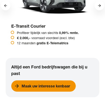
E-Transit Courier
Profiteer tijdelijk van slechts
0,99% rente.
€ 2.000,-
voorraad voordeel (excl. btw)
12 maanden
gratis E-Telematrics
Altijd een Ford bedrijfswagen die bij u
past
arrow_forward
Maak uw interesse kenbaar