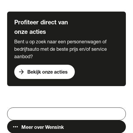
Lease & Services
Profiteer direct van
onze acties
Bent u op zoek naar een personenwagen of
bedrijfsauto met de beste prijs en/of service
aanbod?
arrow_forward
Bekijk onze acties
Vestigingen
Werken bij Wensink
search
Zoeken
more_horiz
Meer over Wensink