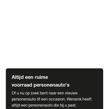
Elektrische Mercedes-Benz
Elektrische Occasions
Alles over elektrisch rijden
expand_more
Voorraad leasen
Private lease voorraad
Zakelijk lease voorraad
Occasion lease voorraad
Private Lease samenstellen
expand_more
Diensten
Expatriate Services & Diplomatic Sales
Altijd een ruime
voorraad personenauto's
Of u nu op zoek bent naar een nieuwe
personenauto óf een occasion, Wensink heeft
altijd een personenauto die bij u past.