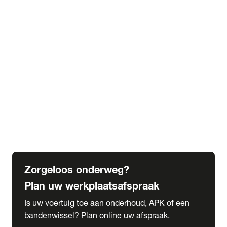
expand_more
Extra services
Beautykuur
Navigatie update
expand_more
Accessoires & onderdelen
Accessoires
Onderdelen
expand_more
Abonnementen
Alles over onze serviceabonnementen
Bandenhotel
expand_more
Schade melden
Meld hier je schade
Zorgeloos onderweg?
Plan uw werkplaatsafspraak
Is uw voertuig toe aan onderhoud, APK of een
bandenwissel? Plan online uw afspraak.