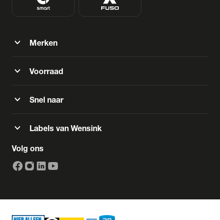
expand_more
Merken
expand_more
Voorraad
expand_more
Snel naar
expand_more
Labels van Wensink
Volg ons