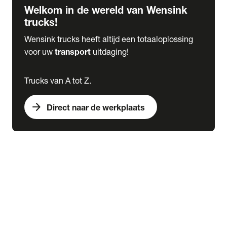
Welkom in de wereld van Wensink
trucks!
Wensink trucks heeft altijd een totaaloplossing
voor uw
transport
uitdaging!
Trucks van A tot Z.
arrow_forward
Direct naar de werkplaats
Lease
expand_more
Onderhoud
chevron_right
close
expand_more
Werkplaatsafspraak maken
Werkplaatsafspraak maken
Schade melden
expand_more
Onderhoud