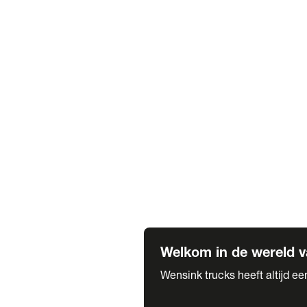
Truck verhuur
Service & onderhoud
APK
Onze labels & partners
Truck & Trailer
Trias Trailers
Spuiterij B. de Wilde
Carrosseriewerk Van de Weijer
Fleetcraft
A1 Automotive
Vestigingen
Bekijk alle vestigingen
Welkom in de wereld v
Wensink trucks heeft altijd e