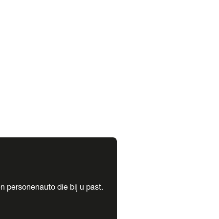
expand_more
expand_more
n personenauto die bij u past.