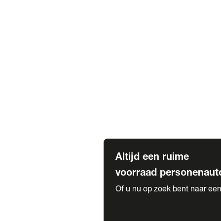
Elektrische Mercedes-Benz
Elektrische Occasions
Alles over elektrisch rijden
Voorraad leasen
Private lease voorraad
Zakelijk lease voorraad
Occasion lease voorraad
Private Lease samenstellen
Diensten
Expatriate Services & Diplomatic
Altijd een ruime
voorraad personenaut
Of u nu op zoek bent naar een