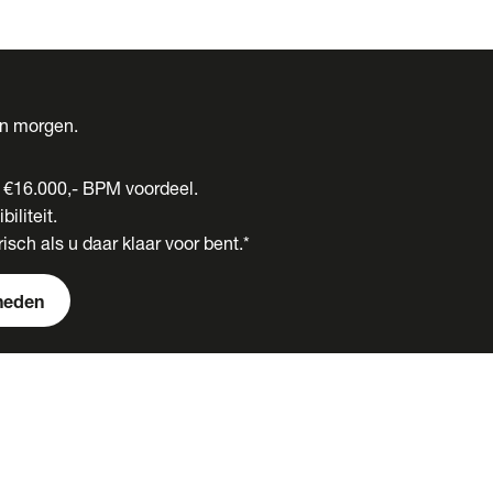
én morgen.
t €16.000,- BPM voordeel.
biliteit.
isch als u daar klaar voor bent.*
heden