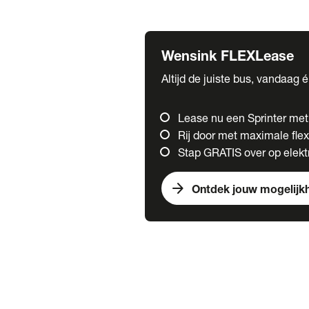
Fuso
Mercedes-Benz
Wensink FLEXLease
Altijd de juiste bus, vandaag 
Lease nu een Sprinter me
Rij door met maximale flexi
Stap GRATIS over op elektr
arrow_forward
Ontdek jouw mogelijk
Trucks
chevron_right
close
Onze merken
Mercedes Benz Trucks