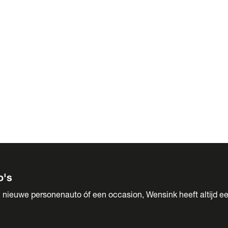
 Sales
o's
 nieuwe personenauto óf een occasion, Wensink heeft altijd ee