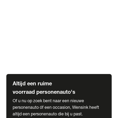
Elektrische Mercedes-Benz
Elektrische Occasions
Alles over elektrisch rijden
expand_more
Voorraad leasen
Private lease voorraad
Zakelijk lease voorraad
Occasion lease voorraad
Private Lease samenstellen
expand_more
Diensten
Expatriate Services & Diplomatic Sales
Altijd een ruime
voorraad personenauto's
Of u nu op zoek bent naar een nieuwe
personenauto óf een occasion, Wensink heeft
altijd een personenauto die bij u past.