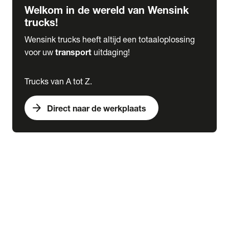
Welkom in de wereld van Wensink
trucks!
Wensink trucks heeft altijd een totaaloplossing
voor uw
transport
uitdaging!
Trucks van A tot Z.
arrow_forward
Direct naar de werkplaats
Lease
expand_more
Onderhoud
chevron_right
close
expand_more
Werkplaatsafspraak maken
Werkplaatsafspraak maken
Schade melden
expand_more
Onderhoud