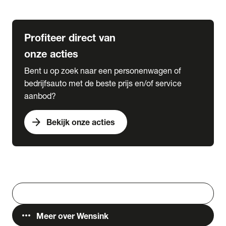
Lease & Services
Profiteer direct van
onze acties
Bent u op zoek naar een personenwagen of
bedrijfsauto met de beste prijs en/of service
aanbod?
arrow_forward
Bekijk onze acties
Vestigingen
Werken bij Wensink
search
Zoeken
more_horiz
Meer over Wensink