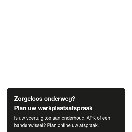
expand_more
Extra services
Beautykuur
Navigatie update
expand_more
Accessoires & onderdelen
Accessoires
Onderdelen
expand_more
Abonnementen
Alles over onze serviceabonnementen
Bandenhotel
expand_more
Schade melden
Meld hier je schade
Zorgeloos onderweg?
Plan uw werkplaatsafspraak
Is uw voertuig toe aan onderhoud, APK of een
bandenwissel? Plan online uw afspraak.