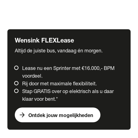
Ford
Fuso
Mercedes-Benz
Wensink FLEXLease
Altijd de juiste bus, vandaag én morgen.
Lease nu een Sprinter met €16.000,- BPM
voordeel.
Rij door met maximale flexibiliteit.
Stap GRATIS over op elektrisch als u daar
klaar voor bent.*
arrow_forward
Ontdek jouw mogelijkheden
expand_more
Trucks