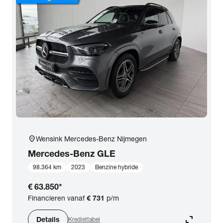
location_on
Wensink Mercedes-Benz Nijmegen
Mercedes-Benz
GLE
98.364 km
2023
Benzine hybride
€ 63.850
*
Financieren vanaf
€ 731
p/m
expand_content
Details
Krediettabel