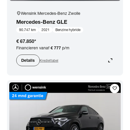
location_on
Wensink Mercedes-Benz Zwolle
Mercedes-Benz
GLE
90.747 km
2021
Benzine hybride
€ 67.850
*
Financieren vanaf
€ 777
p/m
expand_content
Details
Krediettabel
favorite