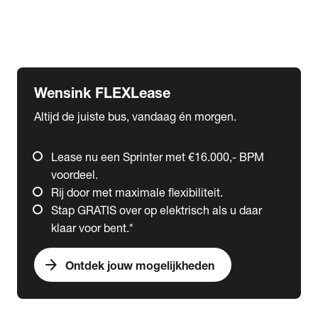
Ford
Fuso
Mercedes-Benz
Wensink FLEXLease
Altijd de juiste bus, vandaag én morgen.
Lease nu een Sprinter met €16.000,- BPM
voordeel.
Rij door met maximale flexibiliteit.
Stap GRATIS over op elektrisch als u daar
klaar voor bent.*
arrow_forward
Ontdek jouw mogelijkheden
expand_more
Trucks