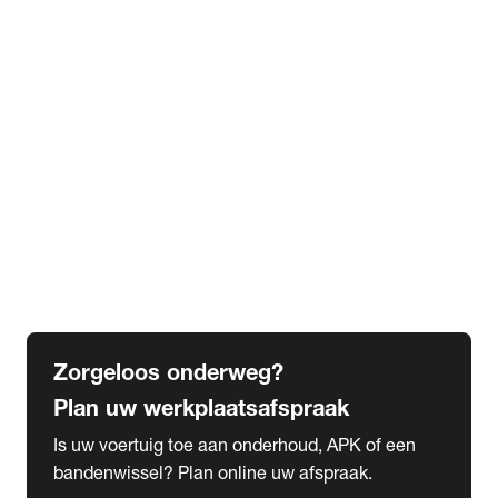
expand_more
Extra services
Beautykuur
Navigatie update
expand_more
Accessoires & onderdelen
Accessoires
Onderdelen
expand_more
Abonnementen
Alles over onze serviceabonnementen
Bandenhotel
expand_more
Schade melden
Meld hier je schade
Zorgeloos onderweg?
Plan uw werkplaatsafspraak
Is uw voertuig toe aan onderhoud, APK of een
bandenwissel? Plan online uw afspraak.