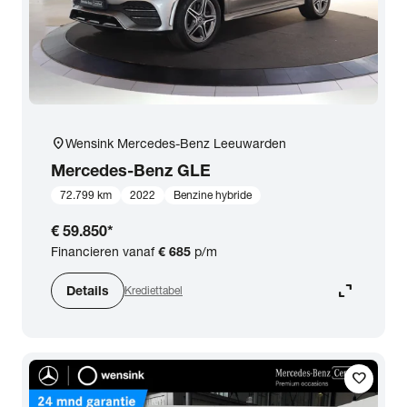
location_on
Wensink Mercedes-Benz Leeuwarden
Mercedes-Benz
GLE
72.799 km
2022
Benzine hybride
€ 59.850
*
Financieren vanaf
€ 685
p/m
expand_content
Details
Krediettabel
favorite