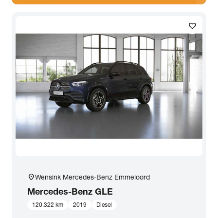
favorite
location_on
Wensink Mercedes-Benz Emmeloord
Mercedes-Benz
GLE
120.322 km
2019
Diesel