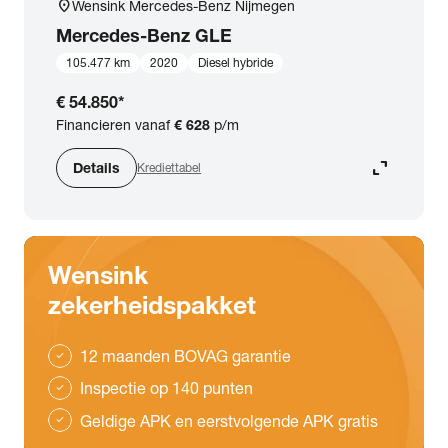
location_on
Wensink Mercedes-Benz Nijmegen
Mercedes-Benz
GLE
105.477 km
2020
Diesel hybride
€ 54.850
*
Financieren vanaf
€ 628
p/m
expand_content
Details
Krediettabel
Wensink
zekerheidspakket
12 maanden BOVAG garantie
check
Inspectie op 140 punten
check
Geldige APK en eerstvolgende APK gratis
check