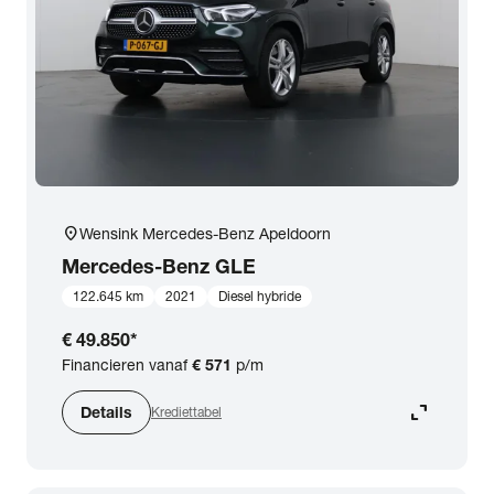
expand_more
BTW (aftrekbaar) / Marge (BTW niet aftrekbaar)
Merk & Model
close
Mercedes-Benz
Prijs
location_on
Wensink Mercedes-Benz Apeldoorn
Kilometerstand
Mercedes-Benz
GLE
122.645 km
2021
Diesel hybride
Bouwjaar
€ 49.850
*
Financieren vanaf
€ 571
p/m
Staat van de auto
expand_content
Details
Krediettabel
Brandstof