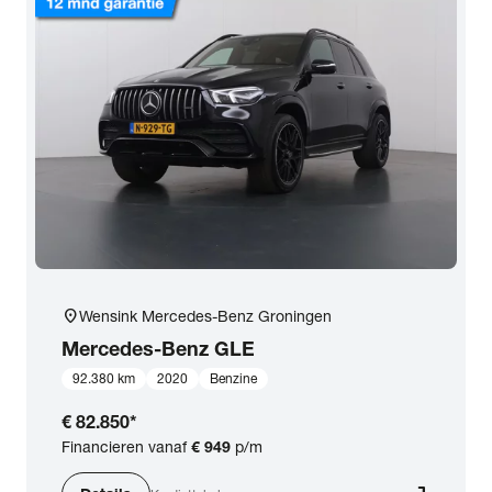
location_on
Wensink Mercedes-Benz Groningen
Mercedes-Benz
GLE
92.380 km
2020
Benzine
€ 82.850
*
Financieren vanaf
€ 949
p/m