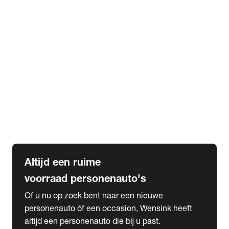
Elektrische Mercedes-Benz
Elektrische Occasions
Alles over elektrisch rijden
expand_more
Voorraad leasen
Private lease voorraad
Zakelijk lease voorraad
Occasion lease voorraad
Private Lease samenstellen
expand_more
Diensten
Expatriate Services & Diplomatic Sales
Altijd een ruime
voorraad personenauto's
Of u nu op zoek bent naar een nieuwe
personenauto óf een occasion, Wensink heeft
altijd een personenauto die bij u past.