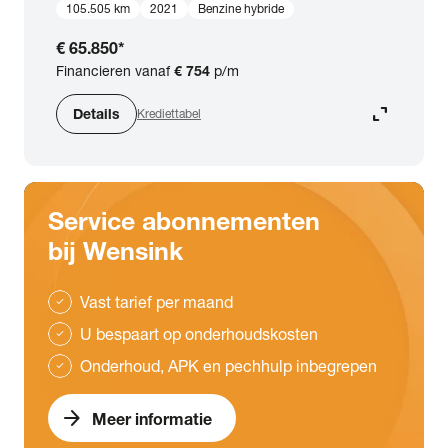
105.505 km
2021
Benzine hybride
€ 65.850
*
Financieren vanaf
€ 754
p/m
expand_content
Details
Krediettabel
Service abonnementen
bij Wensink
Vast tarief per maand
check
U bespaart op onderhoudskosten
check
Onderhoud, APK en pechhulp inbegrepen
check
arrow_forward
Meer informatie