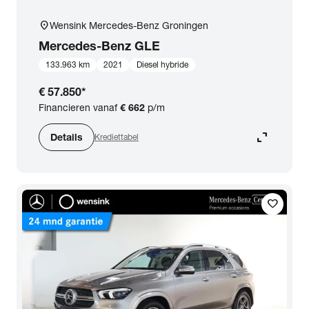
location_on
Wensink Mercedes-Benz Groningen
Mercedes-Benz
GLE
133.963 km
2021
Diesel hybride
€ 57.850
*
Financieren vanaf
€ 662
p/m
expand_content
Details
Krediettabel
favorite