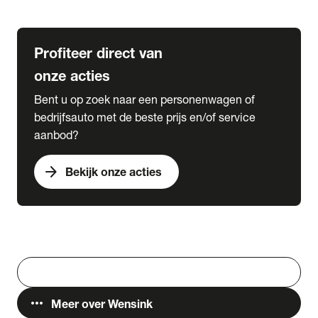
Lease & Services
Profiteer direct van
onze acties
Bent u op zoek naar een personenwagen of
bedrijfsauto met de beste prijs en/of service
aanbod?
arrow_forward
Bekijk onze acties
Vestigingen
Werken bij Wensink
search
Zoeken
more_horiz
Meer over Wensink