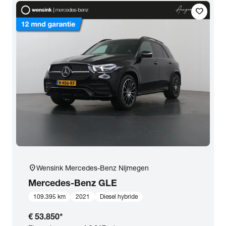
favorite
Transmissie
Opties
Carrosserie
Basiskleur
Aantal zitplaatsen
location_on
Wensink Mercedes-Benz Nijmegen
Aantal deuren
Mercedes-Benz
GLE
109.395 km
2021
Diesel hybride
Vestiging
€ 53.850
*