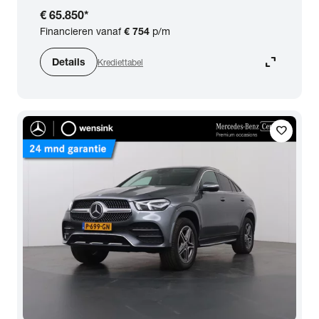
€ 65.850
*
Financieren vanaf
€ 754
p/m
expand_content
Details
Krediettabel
favorite