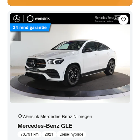
favorite
location_on
Wensink Mercedes-Benz Nijmegen
Mercedes-Benz
GLE
73.791 km
2021
Diesel hybride