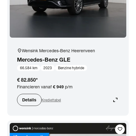
location_on
Wensink Mercedes-Benz Heerenveen
Mercedes-Benz
GLE
66.584 km
2023
Benzine hybride
€ 82.850
*
Financieren vanaf
€ 949
p/m
expand_content
Details
Krediettabel
favorite