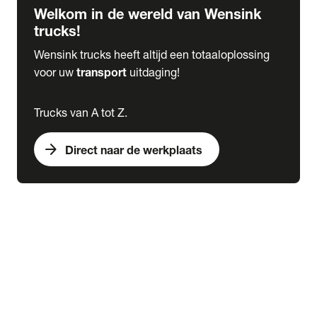
Welkom in de wereld van Wensink
trucks!
Wensink trucks heeft altijd een totaaloplossing
voor uw
transport
uitdaging!
Trucks van A tot Z.
arrow_forward
Direct naar de werkplaats
Lease
expand_more
Onderhoud
chevron_right
close
expand_more
Werkplaatsafspraak maken
Werkplaatsafspraak maken
Schade melden
expand_more
Onderhoud