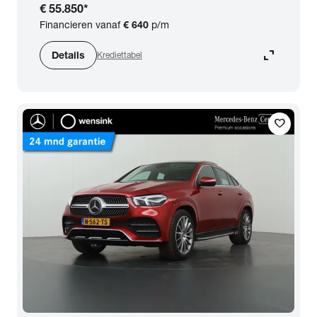
€ 55.850
*
Financieren vanaf
€ 640
p/m
expand_content
Details
Krediettabel
favorite