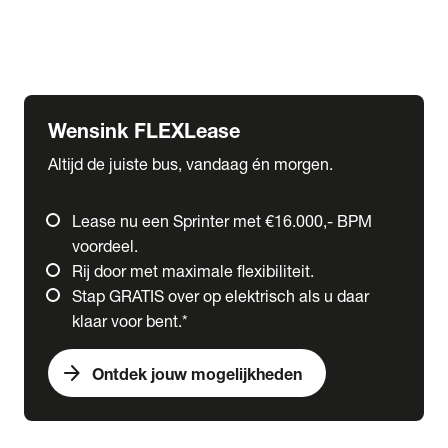
Ford
Fuso
Mercedes-Benz
Wensink FLEXLease
Altijd de juiste bus, vandaag én morgen.
Lease nu een Sprinter met €16.000,- BPM
voordeel.
Rij door met maximale flexibiliteit.
Stap GRATIS over op elektrisch als u daar
klaar voor bent.*
arrow_forward
Ontdek jouw mogelijkheden
expand_more
Trucks