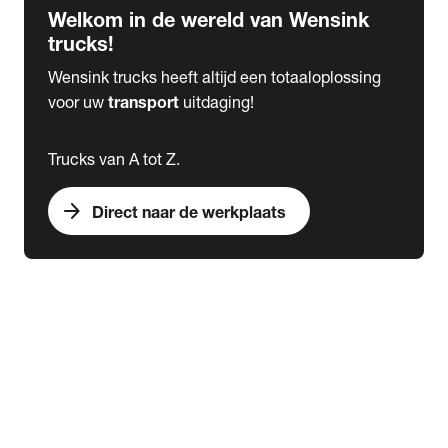
Welkom in de wereld van Wensink
trucks!
Wensink trucks heeft altijd een totaaloplossing
voor uw
transport
uitdaging!
Trucks van A tot Z.
arrow_forward
Direct naar de werkplaats
Lease
expand_more
Onderhoud
chevron_right
close
expand_more
Werkplaatsafspraak maken
Werkplaatsafspraak maken
Schade melden
expand_more
Onderhoud