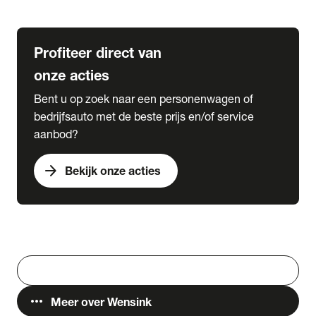
Lease & Services
Profiteer direct van
onze acties
Bent u op zoek naar een personenwagen of
bedrijfsauto met de beste prijs en/of service
aanbod?
arrow_forward
Bekijk onze acties
Vestigingen
Werken bij Wensink
search
Zoeken
more_horiz
Meer over Wensink