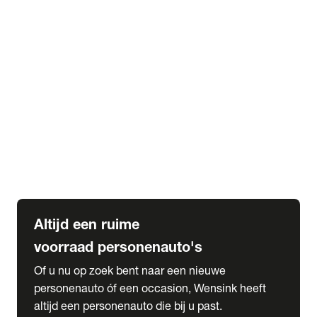
Elektrische Mercedes-Benz
Elektrische Occasions
Alles over elektrisch rijden
expand_more
Voorraad leasen
Private lease voorraad
Zakelijk lease voorraad
Occasion lease voorraad
Private Lease samenstellen
expand_more
Diensten
Expatriate Services & Diplomatic Sales
Altijd een ruime
voorraad personenauto's
Of u nu op zoek bent naar een nieuwe
personenauto óf een occasion, Wensink heeft
altijd een personenauto die bij u past.