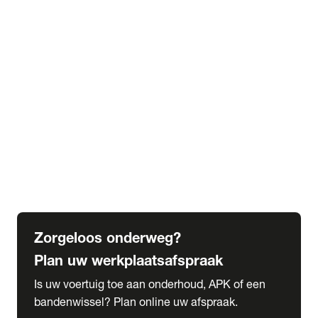
expand_more
Extra services
Beautykuur
Navigatie update
expand_more
Accessoires & onderdelen
Accessoires
Onderdelen
expand_more
Abonnementen
Alles over onze serviceabonnementen
Bandenhotel
expand_more
Schade melden
Meld hier je schade
Zorgeloos onderweg?
Plan uw werkplaatsafspraak
Is uw voertuig toe aan onderhoud, APK of een
bandenwissel? Plan online uw afspraak.