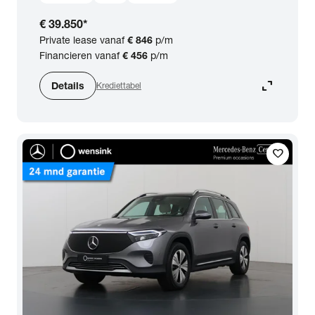
€ 39.850
*
Private lease vanaf
€ 846
p/m
Financieren vanaf
€ 456
p/m
expand_content
Details
Krediettabel
favorite