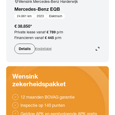
location_on
Wensink Mercedes-Benz Harderwijk
Mercedes-Benz
EQB
24.661 km
2023
Elektrisch
€ 38.850
*
Private lease vanaf
€ 789
p/m
Financieren vanaf
€ 445
p/m
expand_content
Details
Krediettabel
Wensink
zekerheidspakket
12 maanden BOVAG garantie
check
Inspectie op 140 punten
check
Geldige APK en eerstvolgende APK gratis
check