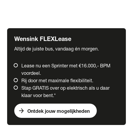
Ford
Fuso
Mercedes-Benz
Wensink FLEXLease
Altijd de juiste bus, vandaag én morgen.
Lease nu een Sprinter met €16.000,- BPM
voordeel.
Rij door met maximale flexibiliteit.
Stap GRATIS over op elektrisch als u daar
klaar voor bent.*
arrow_forward
Ontdek jouw mogelijkheden
expand_more
Trucks