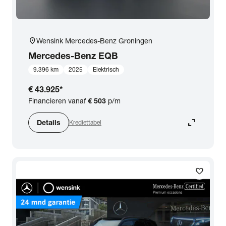
location_on
Wensink Mercedes-Benz Groningen
Mercedes-Benz
EQB
9.396 km
2025
Elektrisch
€ 43.925
*
Financieren vanaf
€ 503
p/m
expand_content
Details
Krediettabel
favorite