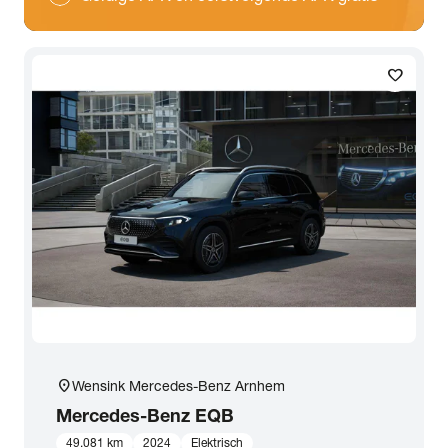
favorite
location_on
Wensink Mercedes-Benz Arnhem
Mercedes-Benz
EQB
49.081 km
2024
Elektrisch