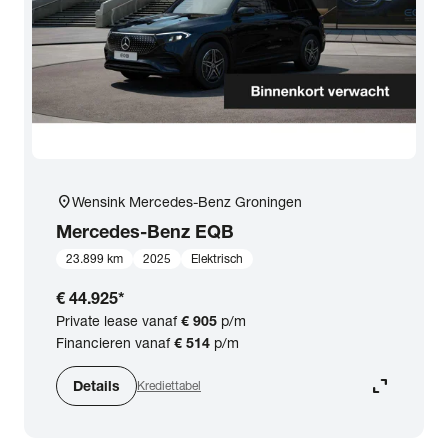
location_on
Wensink Mercedes-Benz Groningen
Mercedes-Benz
EQB
23.899 km
2025
Elektrisch
€ 44.925
*
Private lease vanaf
€ 905
p/m
Financieren vanaf
€ 514
p/m
expand_content
Details
Krediettabel