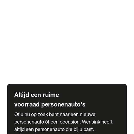
Elektrische Mercedes-Benz
Elektrische Occasions
Alles over elektrisch rijden
expand_more
Voorraad leasen
Private lease voorraad
Zakelijk lease voorraad
Occasion lease voorraad
Private Lease samenstellen
expand_more
Diensten
Expatriate Services & Diplomatic Sales
Altijd een ruime
voorraad personenauto's
Of u nu op zoek bent naar een nieuwe
personenauto óf een occasion, Wensink heeft
altijd een personenauto die bij u past.