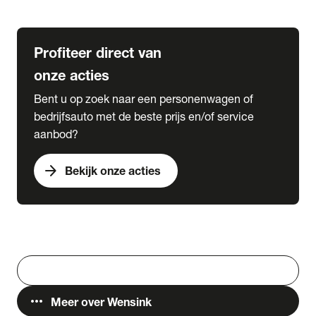
Lease & Services
Profiteer direct van
onze acties
Bent u op zoek naar een personenwagen of
bedrijfsauto met de beste prijs en/of service
aanbod?
arrow_forward
Bekijk onze acties
Vestigingen
Werken bij Wensink
search
Zoeken
more_horiz
Meer over Wensink