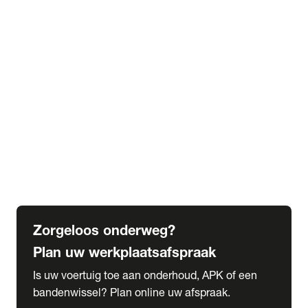
expand_more
Extra services
Beautykuur
Navigatie update
expand_more
Accessoires & onderdelen
Accessoires
Onderdelen
expand_more
Abonnementen
Alles over onze serviceabonnementen
Bandenhotel
expand_more
Schade melden
Meld hier je schade
Zorgeloos onderweg?
Plan uw werkplaatsafspraak
Is uw voertuig toe aan onderhoud, APK of een
bandenwissel? Plan online uw afspraak.