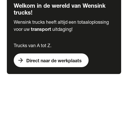
Welkom in de wereld van Wensink
trucks!
Wensink trucks heeft altijd een totaaloplossing
voor uw
transport
uitdaging!
Trucks van A tot Z.
arrow_forward
Direct naar de werkplaats
Lease
expand_more
Onderhoud
chevron_right
close
expand_more
Werkplaatsafspraak maken
Werkplaatsafspraak maken
Schade melden
expand_more
Onderhoud