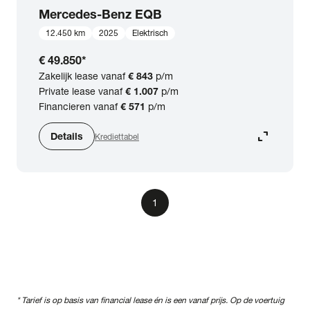
Mercedes-Benz
EQB
12.450 km
2025
Elektrisch
€ 49.850
*
Zakelijk lease vanaf
€ 843
p/m
Private lease vanaf
€ 1.007
p/m
Financieren vanaf
€ 571
p/m
expand_content
Details
Krediettabel
1
* Tarief is op basis van financial lease én is een vanaf prijs. Op de voertuig