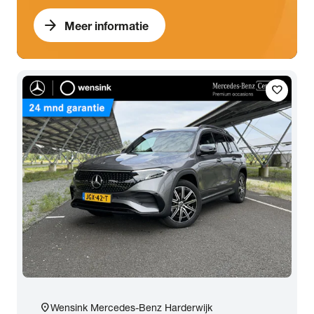
arrow_forward
Meer informatie
favorite
location_on
Wensink Mercedes-Benz Harderwijk