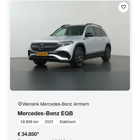
favorite
Transmissie
Opties
Carrosserie
Basiskleur
Aantal zitplaatsen
location_on
Wensink Mercedes-Benz Arnhem
Aantal deuren
Mercedes-Benz
EQB
58.898 km
2022
Elektrisch
Vestiging
€ 34.850
*