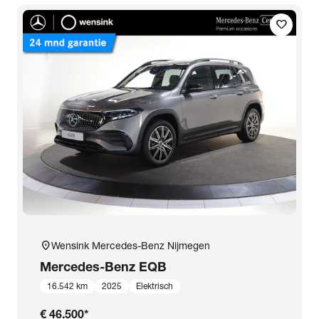
favorite
location_on
Wensink Mercedes-Benz Nijmegen
Mercedes-Benz
EQB
16.542 km
2025
Elektrisch
€ 46.500
*