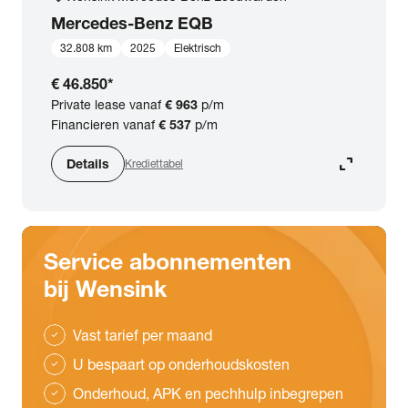
Mercedes-Benz
EQB
32.808 km
2025
Elektrisch
€ 46.850
*
Private lease vanaf
€ 963
p/m
Financieren vanaf
€ 537
p/m
expand_content
Details
Krediettabel
Service abonnementen
bij Wensink
Vast tarief per maand
check
U bespaart op onderhoudskosten
check
Onderhoud, APK en pechhulp inbegrepen
check