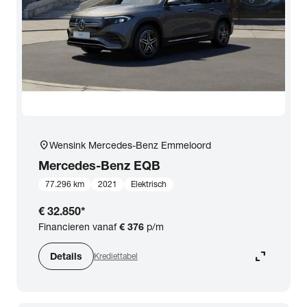
expand_more
BTW (aftrekbaar) / Marge (BTW niet aftrekbaar)
Merk & Model
close
Mercedes-Benz
Prijs
location_on
Wensink Mercedes-Benz Emmeloord
Kilometerstand
Mercedes-Benz
EQB
77.296 km
2021
Elektrisch
Bouwjaar
€ 32.850
*
Financieren vanaf
€ 376
p/m
Staat van de auto
expand_content
Details
Krediettabel
Brandstof