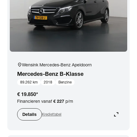
expand_more
BTW (aftrekbaar) / Marge (BTW niet aftrekbaar)
Merk & Model
close
Mercedes-Benz
Prijs
location_on
Wensink Mercedes-Benz Apeldoorn
Kilometerstand
Mercedes-Benz
B-Klasse
89.262 km
2018
Benzine
Bouwjaar
€ 19.850
*
Financieren vanaf
€ 227
p/m
Staat van de auto
expand_content
Details
Krediettabel
Brandstof