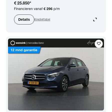
€ 25.850
*
Financieren vanaf
€ 296
p/m
expand_content
Details
Krediettabel
favorite