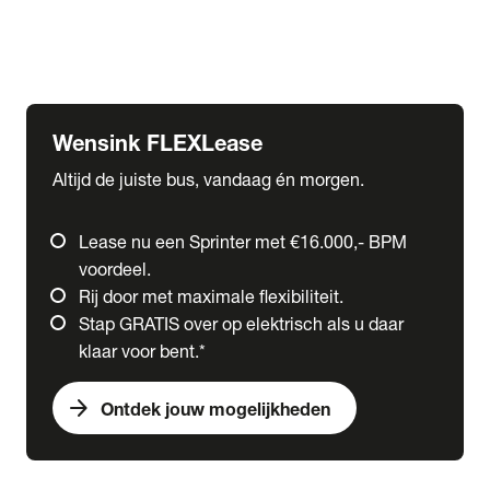
Ford
Fuso
Mercedes-Benz
Wensink FLEXLease
Altijd de juiste bus, vandaag én morgen.
Lease nu een Sprinter met €16.000,- BPM
voordeel.
Rij door met maximale flexibiliteit.
Stap GRATIS over op elektrisch als u daar
klaar voor bent.*
arrow_forward
Ontdek jouw mogelijkheden
expand_more
Trucks