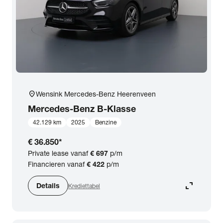
location_on
Wensink Mercedes-Benz Heerenveen
Mercedes-Benz
B-Klasse
42.129 km
2025
Benzine
€ 36.850
*
Private lease vanaf
€ 697
p/m
Financieren vanaf
€ 422
p/m
expand_content
Details
Krediettabel