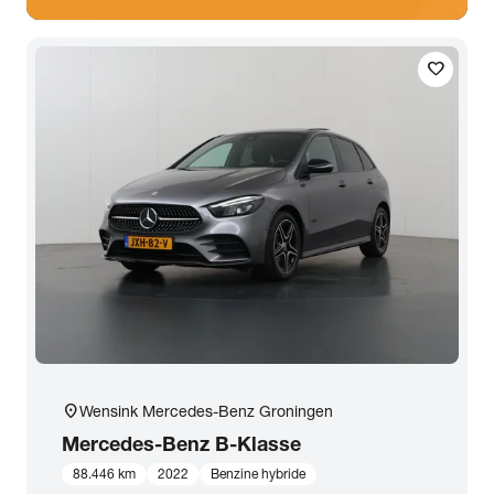
favorite
location_on
Wensink Mercedes-Benz Groningen
Mercedes-Benz
B-Klasse
88.446 km
2022
Benzine hybride