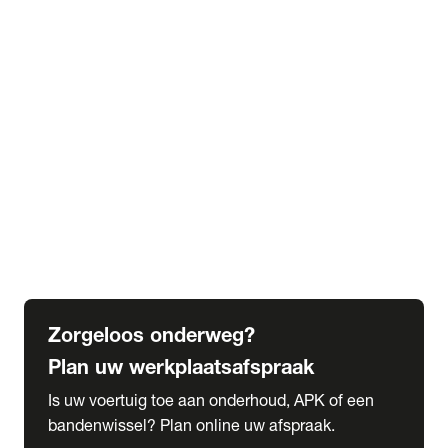
expand_more
Extra services
Beautykuur
Navigatie update
expand_more
Accessoires & onderdelen
Accessoires
Onderdelen
expand_more
Abonnementen
Alles over onze serviceabonnementen
Bandenhotel
expand_more
Schade melden
Meld hier je schade
Zorgeloos onderweg?
Plan uw werkplaatsafspraak
Is uw voertuig toe aan onderhoud, APK of een
bandenwissel? Plan online uw afspraak.