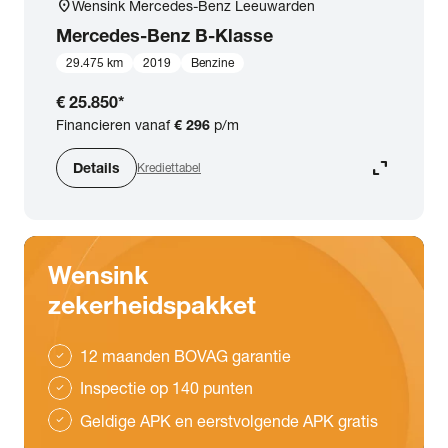
location_on
Wensink Mercedes-Benz Leeuwarden
Mercedes-Benz
B-Klasse
29.475 km
2019
Benzine
€ 25.850
*
Financieren vanaf
€ 296
p/m
expand_content
Details
Krediettabel
Wensink
zekerheidspakket
12 maanden BOVAG garantie
check
Inspectie op 140 punten
check
Geldige APK en eerstvolgende APK gratis
check