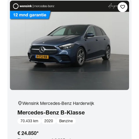
favorite
Transmissie
Opties
Carrosserie
Basiskleur
Aantal zitplaatsen
location_on
Wensink Mercedes-Benz Harderwijk
Aantal deuren
Mercedes-Benz
B-Klasse
70.433 km
2020
Benzine
Vestiging
€ 24.850
*