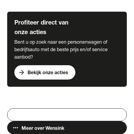
Lease & Services
Profiteer direct van
onze acties
Bent u op zoek naar een personenwagen of
bedrijfsauto met de beste prijs en/of service
aanbod?
arrow_forward
Bekijk onze acties
Vestigingen
Werken bij Wensink
search
Zoeken
more_horiz
Meer over Wensink