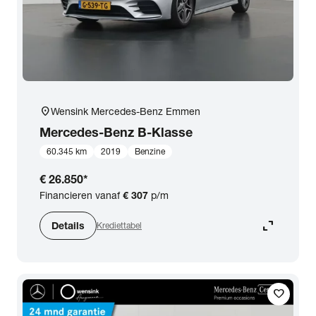
location_on
Wensink Mercedes-Benz Emmen
Mercedes-Benz
B-Klasse
60.345 km
2019
Benzine
€ 26.850
*
Financieren vanaf
€ 307
p/m
expand_content
Details
Krediettabel
favorite