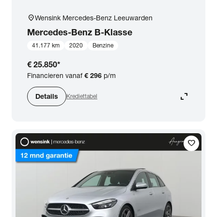
location_on
Wensink Mercedes-Benz Leeuwarden
Mercedes-Benz
B-Klasse
41.177 km
2020
Benzine
€ 25.850
*
Financieren vanaf
€ 296
p/m
expand_content
Details
Krediettabel
favorite