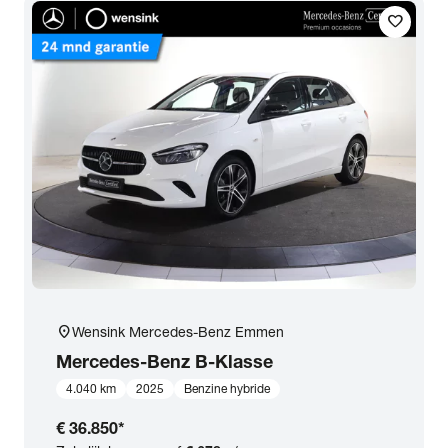
favorite
location_on
Wensink Mercedes-Benz Emmen
Mercedes-Benz
B-Klasse
4.040 km
2025
Benzine hybride
€ 36.850
*