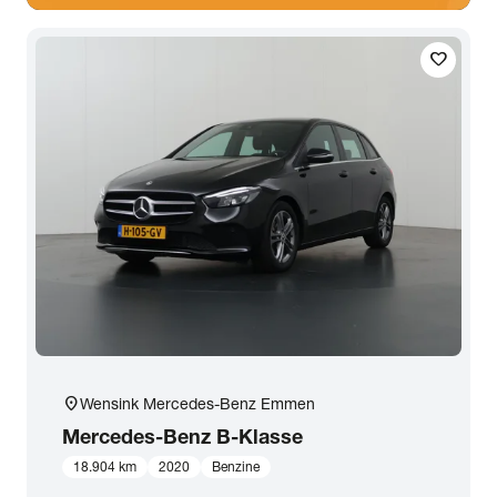
favorite
location_on
Wensink Mercedes-Benz Emmen
Mercedes-Benz
B-Klasse
18.904 km
2020
Benzine