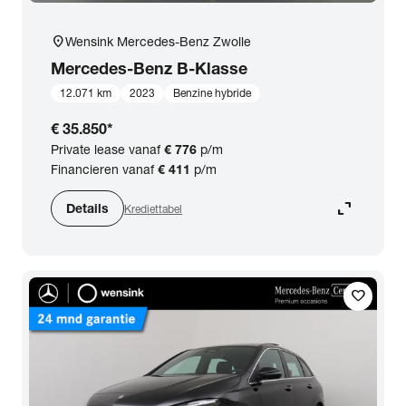
location_on
Wensink Mercedes-Benz Zwolle
Mercedes-Benz
B-Klasse
12.071 km
2023
Benzine hybride
€ 35.850
*
Private lease vanaf
€ 776
p/m
Financieren vanaf
€ 411
p/m
expand_content
Details
Krediettabel
favorite