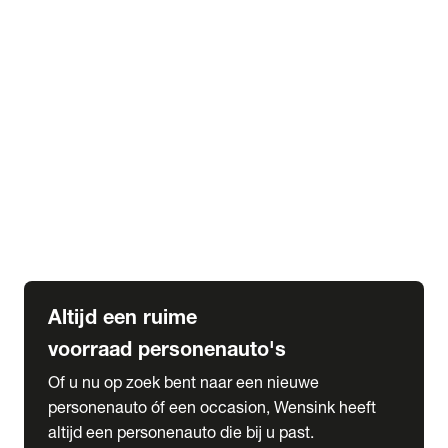
Elektrische Mercedes-Benz
Elektrische Occasions
Alles over elektrisch rijden
expand_more
Voorraad leasen
Private lease voorraad
Zakelijk lease voorraad
Occasion lease voorraad
Private Lease samenstellen
expand_more
Diensten
Expatriate Services & Diplomatic Sales
Altijd een ruime
voorraad personenauto's
Of u nu op zoek bent naar een nieuwe
personenauto óf een occasion, Wensink heeft
altijd een personenauto die bij u past.