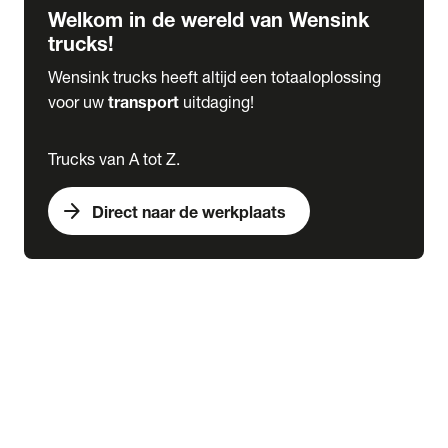
Welkom in de wereld van Wensink
trucks!
Wensink trucks heeft altijd een totaaloplossing
voor uw
transport
uitdaging!
Trucks van A tot Z.
arrow_forward
Direct naar de werkplaats
Lease
expand_more
Onderhoud
chevron_right
close
expand_more
Werkplaatsafspraak maken
Werkplaatsafspraak maken
Schade melden
expand_more
Onderhoud