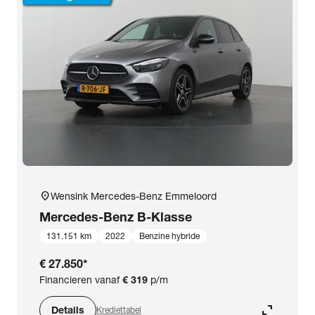
location_on
Wensink Mercedes-Benz Emmeloord
Mercedes-Benz
B-Klasse
131.151 km
2022
Benzine hybride
€ 27.850
*
Financieren vanaf
€ 319
p/m
expand_content
Details
Krediettabel