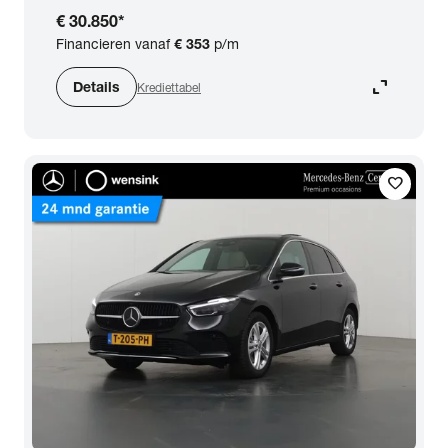
€ 30.850
*
Financieren vanaf
€ 353
p/m
expand_content
Details
Krediettabel
favorite