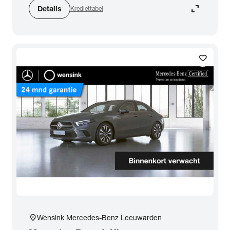
expand_content
Details
Krediettabel
favorite
location_on
Wensink Mercedes-Benz Leeuwarden