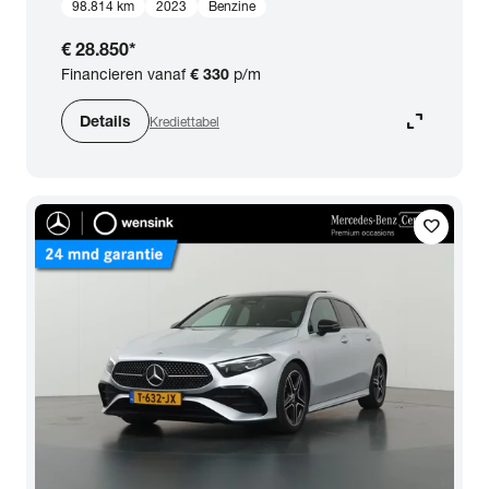
98.814 km
2023
Benzine
€ 28.850
*
Financieren vanaf
€ 330
p/m
expand_content
Details
Krediettabel
favorite