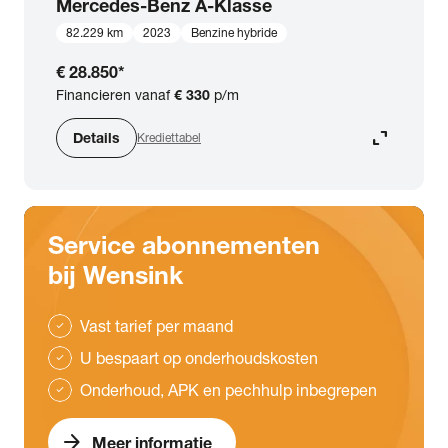
Mercedes-Benz
A-Klasse
82.229 km
2023
Benzine hybride
€ 28.850
*
Financieren vanaf
€ 330
p/m
expand_content
Details
Krediettabel
Service abonnementen
bij Wensink
Vast tarief per maand
check
U bespaart op onderhoudskosten
check
Onderhoud, APK en pechhulp inbegrepen
check
arrow_forward
Meer informatie