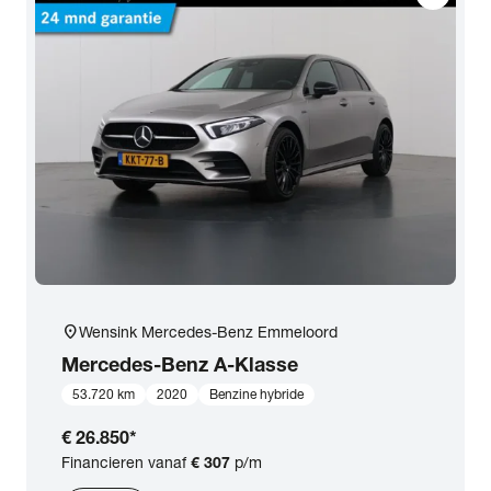
location_on
Wensink Mercedes-Benz Emmeloord
Mercedes-Benz
A-Klasse
53.720 km
2020
Benzine hybride
€ 26.850
*
Financieren vanaf
€ 307
p/m