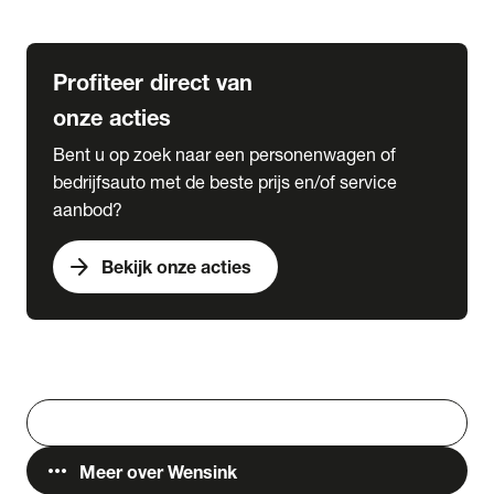
Lease & Services
Profiteer direct van
onze acties
Bent u op zoek naar een personenwagen of
bedrijfsauto met de beste prijs en/of service
aanbod?
arrow_forward
Bekijk onze acties
Vestigingen
Werken bij Wensink
search
Zoeken
more_horiz
Meer over Wensink