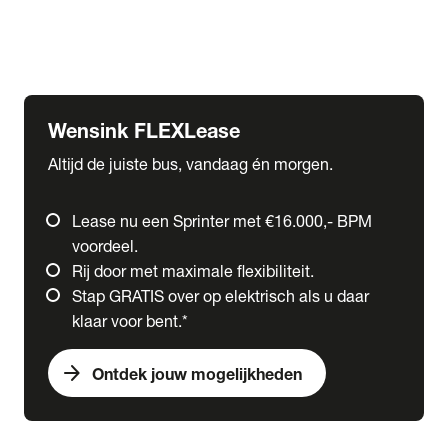
Ford
Fuso
Mercedes-Benz
Wensink FLEXLease
Altijd de juiste bus, vandaag én morgen.
Lease nu een Sprinter met €16.000,- BPM
voordeel.
Rij door met maximale flexibiliteit.
Stap GRATIS over op elektrisch als u daar
klaar voor bent.*
arrow_forward
Ontdek jouw mogelijkheden
expand_more
Trucks