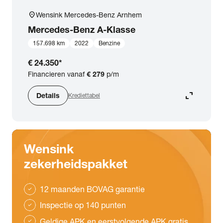
location_on
Wensink Mercedes-Benz Arnhem
Mercedes-Benz
A-Klasse
157.698 km
2022
Benzine
€ 24.350
*
Financieren vanaf
€ 279
p/m
expand_content
Details
Krediettabel
Wensink
zekerheidspakket
12 maanden BOVAG garantie
check
Inspectie op 140 punten
check
Geldige APK en eerstvolgende APK gratis
check