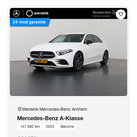
Transmissie
favorite
Opties
Carrosserie
Basiskleur
Aantal zitplaatsen
Aantal deuren
location_on
Wensink Mercedes-Benz Arnhem
Mercedes-Benz
A-Klasse
Vestiging
157.892 km
2022
Benzine