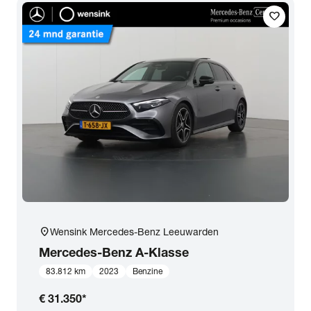
favorite
location_on
Wensink Mercedes-Benz Leeuwarden
Mercedes-Benz
A-Klasse
83.812 km
2023
Benzine
€ 31.350
*