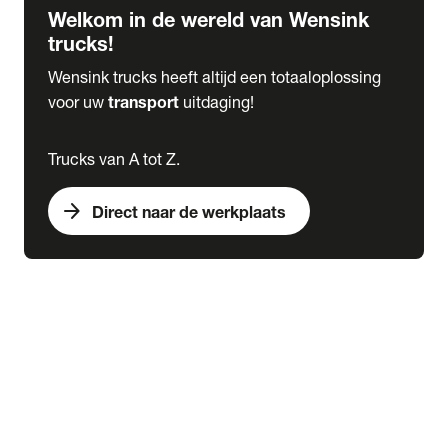
Welkom in de wereld van Wensink
trucks!
Wensink trucks heeft altijd een totaaloplossing
voor uw
transport
uitdaging!
Trucks van A tot Z.
arrow_forward
Direct naar de werkplaats
Lease
expand_more
Onderhoud
chevron_right
close
expand_more
Werkplaatsafspraak maken
Werkplaatsafspraak maken
Schade melden
expand_more
Onderhoud