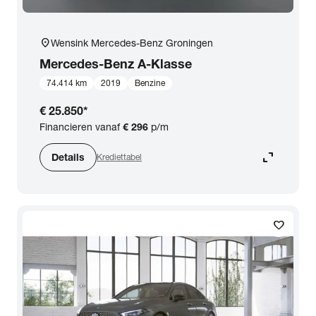
location_on
Wensink Mercedes-Benz Groningen
Mercedes-Benz
A-Klasse
74.414 km
2019
Benzine
€ 25.850
*
Financieren vanaf
€ 296
p/m
expand_content
Details
Krediettabel
favorite