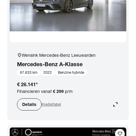
location_on
Wensink Mercedes-Benz Leeuwarden
Mercedes-Benz
A-Klasse
67.633 km
2022
Benzine hybride
€ 26.141
*
Financieren vanaf
€ 299
p/m
expand_content
Details
Krediettabel
favorite