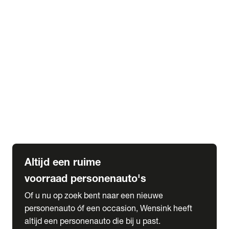
Elektrische Mercedes-Benz
Elektrische Occasions
Alles over elektrisch rijden
expand_more
Voorraad leasen
Private lease voorraad
Zakelijk lease voorraad
Occasion lease voorraad
Private Lease samenstellen
expand_more
Diensten
Expatriate Services & Diplomatic Sales
Altijd een ruime
voorraad personenauto's
Of u nu op zoek bent naar een nieuwe
personenauto óf een occasion, Wensink heeft
altijd een personenauto die bij u past.