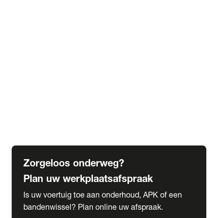
expand_more
Extra services
Beautykuur
Navigatie update
expand_more
Accessoires & onderdelen
Accessoires
Onderdelen
expand_more
Abonnementen
Alles over onze serviceabonnementen
Bandenhotel
expand_more
Schade melden
Meld hier je schade
Zorgeloos onderweg?
Plan uw werkplaatsafspraak
Is uw voertuig toe aan onderhoud, APK of een
bandenwissel? Plan online uw afspraak.