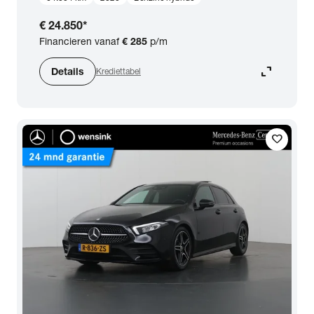
€ 24.850
*
Financieren vanaf
€ 285
p/m
expand_content
Details
Krediettabel
favorite