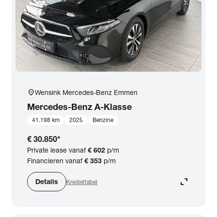
location_on
Wensink Mercedes-Benz Emmen
Mercedes-Benz
A-Klasse
41.198 km
2025
Benzine
€ 30.850
*
Private lease vanaf
€ 602
p/m
Financieren vanaf
€ 353
p/m
expand_content
Details
Krediettabel