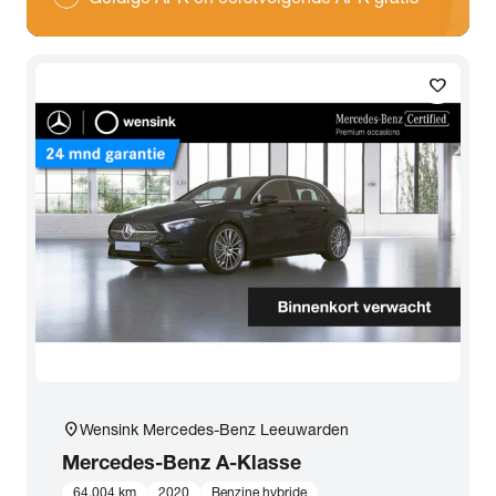
favorite
location_on
Wensink Mercedes-Benz Leeuwarden
Mercedes-Benz
A-Klasse
64.004 km
2020
Benzine hybride