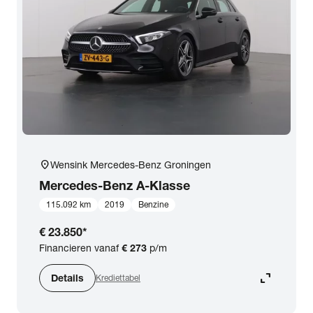
expand_more
BTW (aftrekbaar) / Marge (BTW niet aftrekbaar)
Merk & Model
close
Mercedes-Benz
Prijs
Kilometerstand
location_on
Wensink Mercedes-Benz Groningen
Mercedes-Benz
A-Klasse
Bouwjaar
115.092 km
2019
Benzine
€ 23.850
*
Staat van de auto
Financieren vanaf
€ 273
p/m
expand_content
Details
Krediettabel
Brandstof