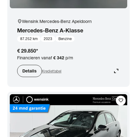
location_on
Wensink Mercedes-Benz Apeldoorn
Mercedes-Benz
A-Klasse
87.252 km
2023
Benzine
€ 29.850
*
Financieren vanaf
€ 342
p/m
expand_content
Details
Krediettabel
favorite