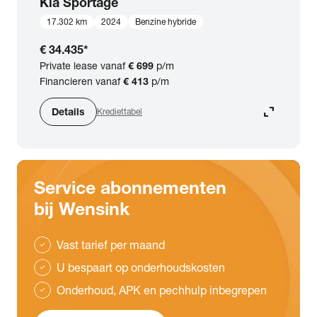
Kia
Sportage
17.302 km
2024
Benzine hybride
€ 34.435
*
Private lease vanaf
€ 699
p/m
Financieren vanaf
€ 413
p/m
expand_content
Details
Krediettabel
Service abonnementen
bij Wensink
Vast tarief per maand
check
U bespaart op onderhoudskosten
check
Onderhoud, APK en pechhulp inbegrepen
check