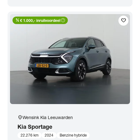
percent
help_outline
favorite
€ 1.000,- inruilvoordeel
location_on
Wensink Kia Leeuwarden
Kia
Sportage
22.276 km
2024
Benzine hybride