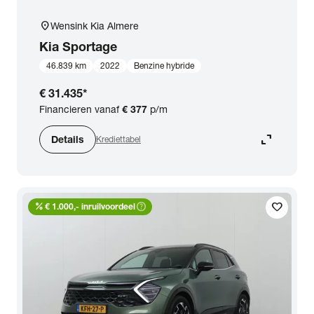
location_on
Wensink Kia Almere
Kia
Sportage
46.839 km
2022
Benzine hybride
€ 31.435
*
Financieren vanaf
€ 377
p/m
expand_content
Details
Krediettabel
percent
help_outline
favorite
€ 1.000,- inruilvoordeel