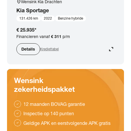
location_on
Wensink Kia Drachten
Kia
Sportage
131.426 km
2022
Benzine hybride
€ 25.935
*
Financieren vanaf
€ 311
p/m
expand_content
Details
Krediettabel
Wensink
zekerheidspakket
12 maanden BOVAG garantie
check
Inspectie op 140 punten
check
Geldige APK en eerstvolgende APK gratis
check