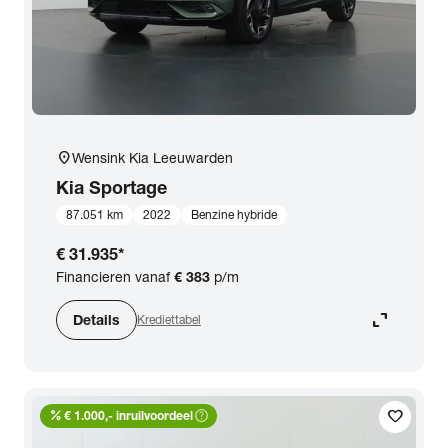
location_on
Wensink Kia Leeuwarden
Kia
Sportage
87.051 km
2022
Benzine hybride
€ 31.935
*
Financieren vanaf
€ 383
p/m
expand_content
Details
Krediettabel
percent
help_outline
favorite
€ 1.000,- inruilvoordeel