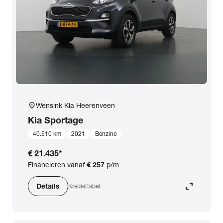
expand_more
BTW (aftrekbaar) / Marge (BTW niet aftrekbaar)
Merk & Model
close
Kia
Prijs
location_on
Wensink Kia Heerenveen
Kilometerstand
Kia
Sportage
40.510 km
2021
Benzine
Bouwjaar
€ 21.435
*
Financieren vanaf
€ 257
p/m
Staat van de auto
expand_content
Details
Krediettabel
Brandstof