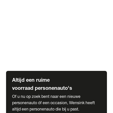
Elektrische Mercedes-Benz
Elektrische Occasions
Alles over elektrisch rijden
expand_more
Voorraad leasen
Private lease voorraad
Zakelijk lease voorraad
Occasion lease voorraad
Private Lease samenstellen
expand_more
Diensten
Expatriate Services & Diplomatic Sales
Altijd een ruime
voorraad personenauto's
Of u nu op zoek bent naar een nieuwe
personenauto óf een occasion, Wensink heeft
altijd een personenauto die bij u past.