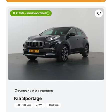
percent
help_outline
favorite
€ 750,- inruilvoordeel
location_on
Wensink Kia Drachten
Kia
Sportage
58.528 km
2021
Benzine