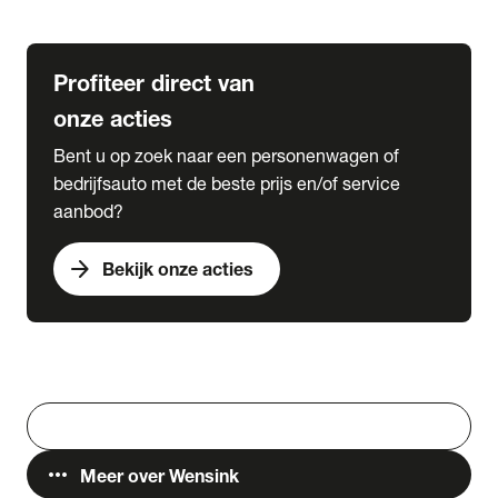
Lease & Services
Profiteer direct van
onze acties
Bent u op zoek naar een personenwagen of
bedrijfsauto met de beste prijs en/of service
aanbod?
arrow_forward
Bekijk onze acties
Vestigingen
Werken bij Wensink
search
Zoeken
more_horiz
Meer over Wensink