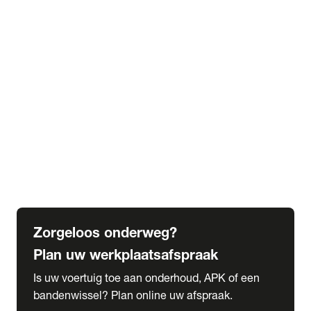
expand_more
Extra services
Beautykuur
Navigatie update
expand_more
Accessoires & onderdelen
Accessoires
Onderdelen
expand_more
Abonnementen
Alles over onze serviceabonnementen
Bandenhotel
expand_more
Schade melden
Meld hier je schade
Zorgeloos onderweg?
Plan uw werkplaatsafspraak
Is uw voertuig toe aan onderhoud, APK of een
bandenwissel? Plan online uw afspraak.