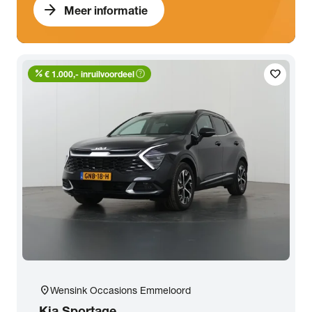
arrow_forward
Meer informatie
percent
help_outline
favorite
€ 1.000,- inruilvoordeel
location_on
Wensink Occasions Emmeloord
Kia
Sportage