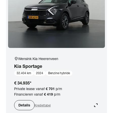
location_on
Wensink Kia Heerenveen
Kia
Sportage
32.404 km
2024
Benzine hybride
€ 34.935
*
Private lease vanaf
€ 701
p/m
Financieren vanaf
€ 419
p/m
expand_content
Details
Krediettabel