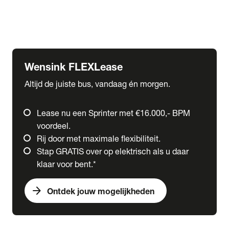
Ford
Fuso
Mercedes-Benz
Wensink FLEXLease
Altijd de juiste bus, vandaag én morgen.
Lease nu een Sprinter met €16.000,- BPM
voordeel.
Rij door met maximale flexibiliteit.
Stap GRATIS over op elektrisch als u daar
klaar voor bent.*
arrow_forward
Ontdek jouw mogelijkheden
expand_more
Trucks