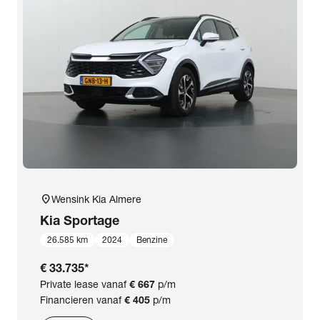
location_on
Wensink Kia Almere
Kia
Sportage
26.585 km
2024
Benzine
€ 33.735
*
Private lease vanaf
€ 667
p/m
Financieren vanaf
€ 405
p/m