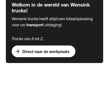
Welkom in de wereld van Wensink
trucks!
Wensink trucks heeft altijd een totaaloplossing
voor uw
transport
uitdaging!
Trucks van A tot Z.
arrow_forward
Direct naar de werkplaats
Lease
expand_more
Onderhoud
chevron_right
close
expand_more
Werkplaatsafspraak maken
Werkplaatsafspraak maken
Schade melden
expand_more
Onderhoud