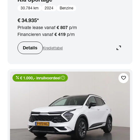
30.784 km
2024
Benzine
€ 34.935
*
Private lease vanaf
€ 807
p/m
Financieren vanaf
€ 419
p/m
expand_content
Details
Krediettabel
percent
help_outline
favorite
€ 1.000,- inruilvoordeel