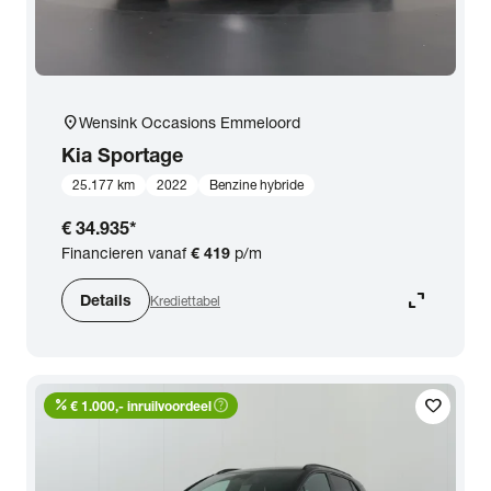
location_on
Wensink Occasions Emmeloord
Kia
Sportage
25.177 km
2022
Benzine hybride
€ 34.935
*
Financieren vanaf
€ 419
p/m
expand_content
Details
Krediettabel
percent
help_outline
favorite
€ 1.000,- inruilvoordeel