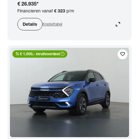
€ 26.935
*
Financieren vanaf
€ 323
p/m
expand_content
Details
Krediettabel
percent
help_outline
favorite
€ 1.000,- inruilvoordeel