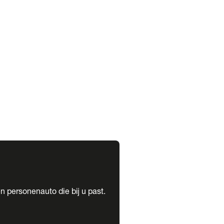
expand_more
expand_more
n personenauto die bij u past.