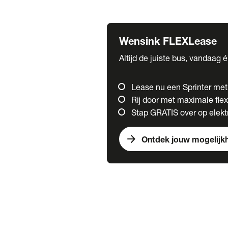
Fuso
Mercedes-Benz
Wensink FLEXLease
Altijd de juiste bus, vandaag 
Lease nu een Sprinter me
Rij door met maximale flexi
Stap GRATIS over op elektr
arrow_forward
Ontdek jouw mogelijk
Trucks
chevron_right
close
Onze merken
Mercedes Benz Trucks