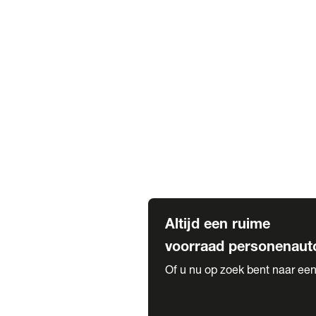
Elektrische Mercedes-Benz
Elektrische Occasions
Alles over elektrisch rijden
Voorraad leasen
Private lease voorraad
Zakelijk lease voorraad
Occasion lease voorraad
Private Lease samenstellen
Diensten
Expatriate Services & Diplomatic
Altijd een ruime
voorraad personenaut
Of u nu op zoek bent naar een