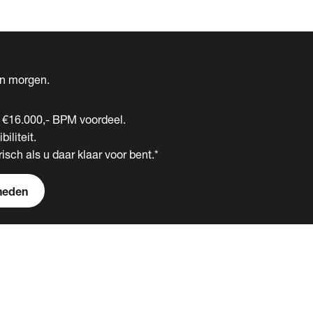
én morgen.
t €16.000,- BPM voordeel.
biliteit.
isch als u daar klaar voor bent.*
heden