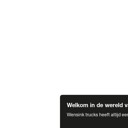
Truck verhuur
Service & onderhoud
APK
Onze labels & partners
Truck & Trailer
Trias Trailers
Spuiterij B. de Wilde
Carrosseriewerk Van de Weijer
Fleetcraft
A1 Automotive
Vestigingen
Bekijk alle vestigingen
Welkom in de wereld v
Wensink trucks heeft altijd e