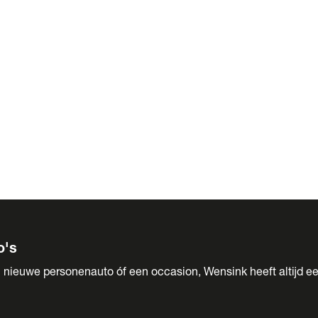
 Sales
o's
 nieuwe personenauto óf een occasion, Wensink heeft altijd ee