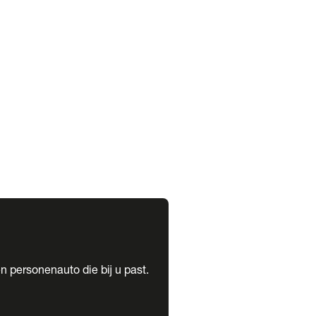
expand_more
expand_more
n personenauto die bij u past.