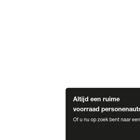
Elektrische Mercedes-Benz
Elektrische Occasions
Alles over elektrisch rijden
Voorraad leasen
Private lease voorraad
Zakelijk lease voorraad
Occasion lease voorraad
Private Lease samenstellen
Diensten
Expatriate Services & Diplomatic
Altijd een ruime
voorraad personenaut
Of u nu op zoek bent naar een