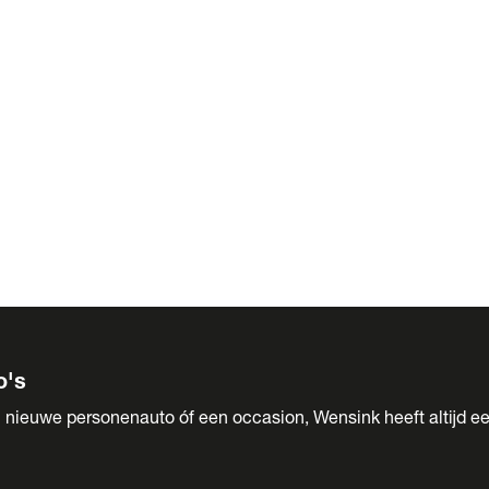
 Sales
o's
 nieuwe personenauto óf een occasion, Wensink heeft altijd ee