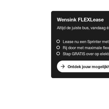
Fuso
Mercedes-Benz
Wensink FLEXLease
Altijd de juiste bus, vandaag 
Lease nu een Sprinter me
Rij door met maximale flexi
Stap GRATIS over op elektr
arrow_forward
Ontdek jouw mogelijk
Trucks
chevron_right
close
Onze merken
Mercedes Benz Trucks