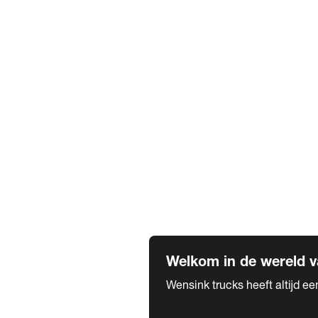
Truck verhuur
Service & onderhoud
APK
Onze labels & partners
Truck & Trailer
Trias Trailers
Spuiterij B. de Wilde
Carrosseriewerk Van de Weijer
Fleetcraft
A1 Automotive
Vestigingen
Bekijk alle vestigingen
Welkom in de wereld v
Wensink trucks heeft altijd e