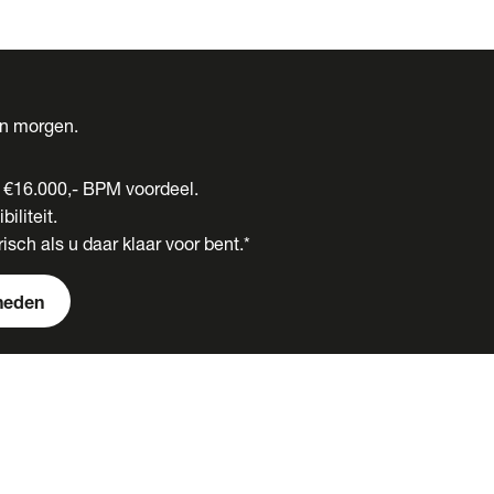
én morgen.
t €16.000,- BPM voordeel.
biliteit.
isch als u daar klaar voor bent.*
heden