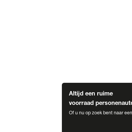
Elektrische Mercedes-Benz
Elektrische Occasions
Alles over elektrisch rijden
Voorraad leasen
Private lease voorraad
Zakelijk lease voorraad
Occasion lease voorraad
Private Lease samenstellen
Diensten
Expatriate Services & Diplomatic
Altijd een ruime
voorraad personenaut
Of u nu op zoek bent naar een