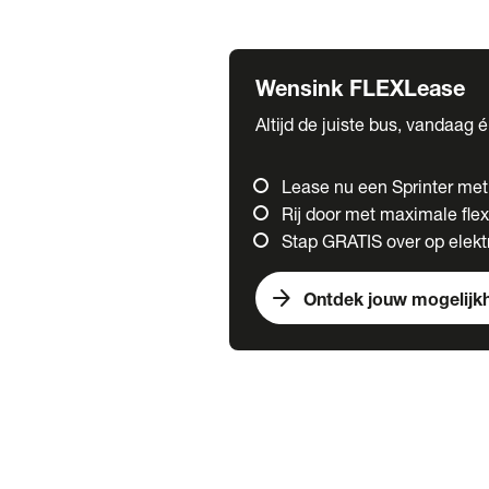
Fuso
Mercedes-Benz
Wensink FLEXLease
Altijd de juiste bus, vandaag 
Lease nu een Sprinter me
Rij door met maximale flexi
Stap GRATIS over op elektr
arrow_forward
Ontdek jouw mogelijk
Trucks
chevron_right
close
Onze merken
Mercedes Benz Trucks