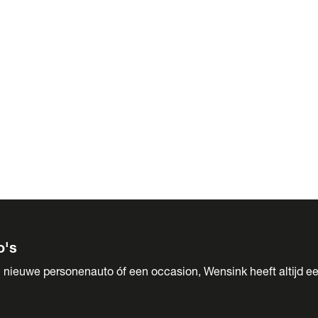
 Sales
o's
 nieuwe personenauto óf een occasion, Wensink heeft altijd ee