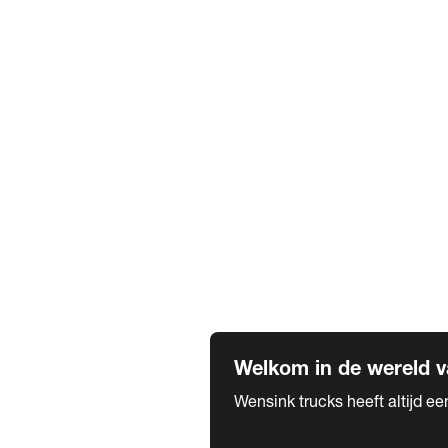
Truck verhuur
Service & onderhoud
APK
Onze labels & partners
Truck & Trailer
Trias Trailers
Spuiterij B. de Wilde
Carrosseriewerk Van de Weijer
Fleetcraft
A1 Automotive
Vestigingen
Bekijk alle vestigingen
Welkom in de wereld v
Wensink trucks heeft altijd e