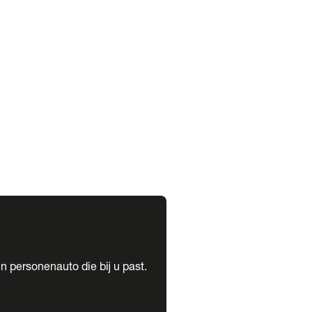
expand_more
expand_more
n personenauto die bij u past.