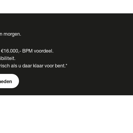
én morgen.
t €16.000,- BPM voordeel.
biliteit.
isch als u daar klaar voor bent.*
heden