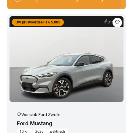
favorite
Uw prijsvoordeel is € 5.005
location_on
Wensink Ford Zwolle
Ford
Mustang
10 km
2026
Elektrisch