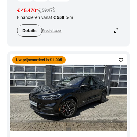
€ 45.470
*
€ 50.475
Financieren vanaf
€ 556
p/m
expand_content
Details
Krediettabel
favorite
Uw prijsvoordeel is € 1.005