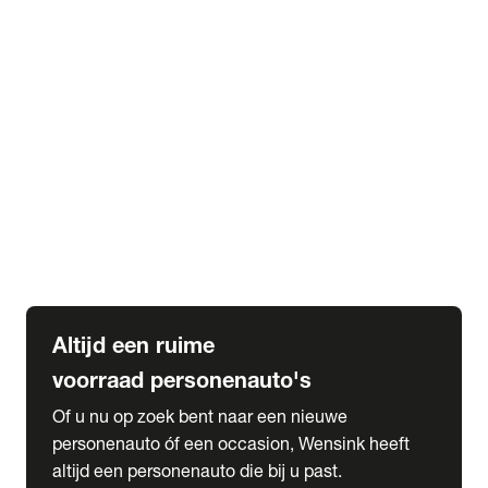
Elektrische Mercedes-Benz
Elektrische Occasions
Alles over elektrisch rijden
expand_more
Voorraad leasen
Private lease voorraad
Zakelijk lease voorraad
Occasion lease voorraad
Private Lease samenstellen
expand_more
Diensten
Expatriate Services & Diplomatic Sales
Altijd een ruime
voorraad personenauto's
Of u nu op zoek bent naar een nieuwe
personenauto óf een occasion, Wensink heeft
altijd een personenauto die bij u past.