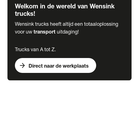
Welkom in de wereld van Wensink
trucks!
Wensink trucks heeft altijd een totaaloplossing
voor uw
transport
uitdaging!
Trucks van A tot Z.
arrow_forward
Direct naar de werkplaats
Lease
expand_more
Onderhoud
chevron_right
close
expand_more
Werkplaatsafspraak maken
Werkplaatsafspraak maken
Schade melden
expand_more
Onderhoud