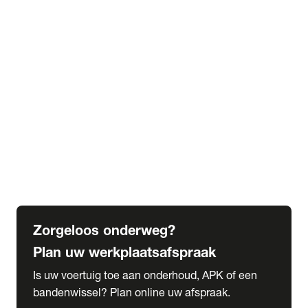
expand_more
Extra services
Beautykuur
Navigatie update
expand_more
Accessoires & onderdelen
Accessoires
Onderdelen
expand_more
Abonnementen
Alles over onze serviceabonnementen
Bandenhotel
expand_more
Schade melden
Meld hier je schade
Zorgeloos onderweg?
Plan uw werkplaatsafspraak
Is uw voertuig toe aan onderhoud, APK of een
bandenwissel? Plan online uw afspraak.