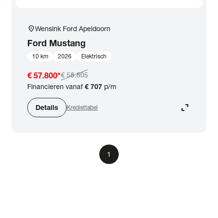
location_on
Wensink Ford Apeldoorn
Ford
Mustang
10 km
2026
Elektrisch
€ 57.800
*
€ 58.805
Financieren vanaf
€ 707
p/m
expand_content
Details
Krediettabel
1