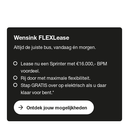
Ford
Fuso
Mercedes-Benz
Wensink FLEXLease
Altijd de juiste bus, vandaag én morgen.
Lease nu een Sprinter met €16.000,- BPM
voordeel.
Rij door met maximale flexibiliteit.
Stap GRATIS over op elektrisch als u daar
klaar voor bent.*
arrow_forward
Ontdek jouw mogelijkheden
expand_more
Trucks