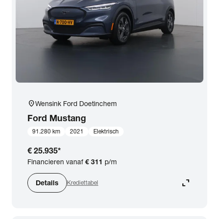
expand_more
BTW (aftrekbaar) / Marge (BTW niet aftrekbaar)
Merk & Model
close
Ford
Prijs
location_on
Wensink Ford Doetinchem
Kilometerstand
Ford
Mustang
91.280 km
2021
Elektrisch
Bouwjaar
€ 25.935
*
Financieren vanaf
€ 311
p/m
Staat van de auto
expand_content
Details
Krediettabel
Brandstof