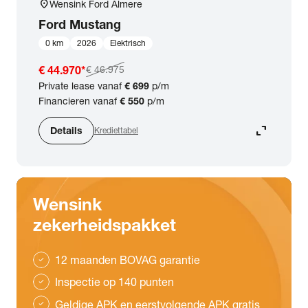
location_on
Wensink Ford Almere
Ford
Mustang
0 km
2026
Elektrisch
€ 44.970
*
€ 46.975
Private lease vanaf
€ 699
p/m
Financieren vanaf
€ 550
p/m
expand_content
Details
Krediettabel
Wensink
zekerheidspakket
12 maanden BOVAG garantie
check
Inspectie op 140 punten
check
Geldige APK en eerstvolgende APK gratis
check