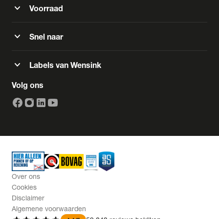
expand_more
Voorraad
expand_more
Snel naar
expand_more
Labels van Wensink
Volg ons
Over ons
Cookies
Disclaimer
Algemene voorwaarden