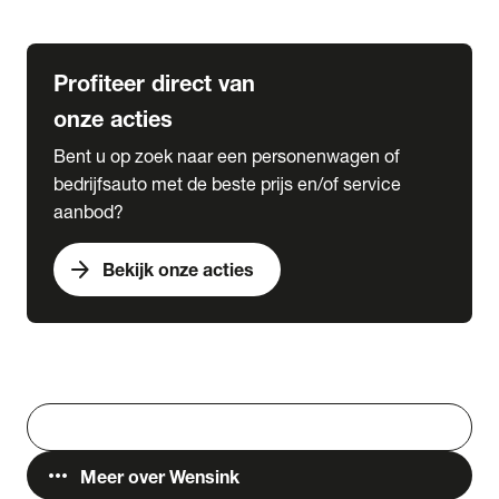
Lease & Services
Profiteer direct van
onze acties
Bent u op zoek naar een personenwagen of
bedrijfsauto met de beste prijs en/of service
aanbod?
arrow_forward
Bekijk onze acties
Vestigingen
Werken bij Wensink
search
Zoeken
more_horiz
Meer over Wensink