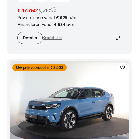
€ 47.750
*
€ 51.750
Private lease vanaf
€ 625
p/m
Financieren vanaf
€ 584
p/m
expand_content
Details
Krediettabel
favorite
Uw prijsvoordeel is € 3.500