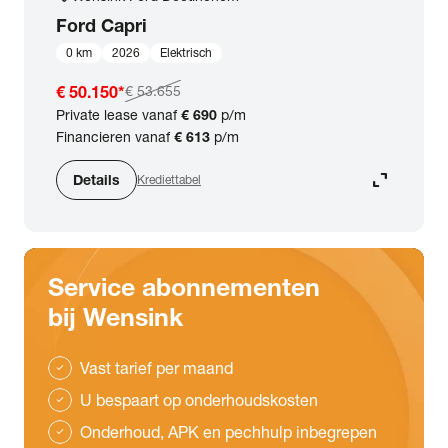
Ford
Capri
0 km
2026
Elektrisch
€ 50.150
*
€ 53.655
Private lease vanaf
€ 690
p/m
Financieren vanaf
€ 613
p/m
expand_content
Details
Krediettabel
Service abonnementen
bij Wensink
Vast tarief per maand
check
U bespaart op onderhoudskosten
check
Onderhoud, APK en pechhulp inbegrepen
check