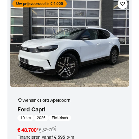
favorite
Uw prijsvoordeel is € 4.005
location_on
Wensink Ford Apeldoorn
Ford
Capri
10 km
2026
Elektrisch
€ 48.700
*
€ 52.705
Financieren vanaf
€ 595
p/m