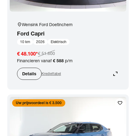
location_on
Wensink Ford Doetinchem
Ford
Capri
10 km
2026
Elektrisch
€ 48.100
*
€ 51.600
Financieren vanaf
€ 588
p/m
expand_content
Details
Krediettabel
favorite
Uw prijsvoordeel is € 3.500