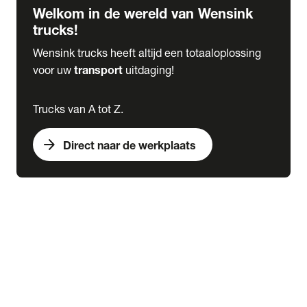
Welkom in de wereld van Wensink
trucks!
Wensink trucks heeft altijd een totaaloplossing
voor uw
transport
uitdaging!
Trucks van A tot Z.
arrow_forward
Direct naar de werkplaats
Lease
expand_more
Onderhoud
chevron_right
close
expand_more
Werkplaatsafspraak maken
Werkplaatsafspraak maken
Schade melden
expand_more
Onderhoud