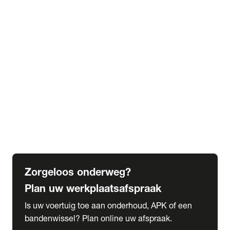
expand_more
Extra services
Beautykuur
Navigatie update
expand_more
Accessoires & onderdelen
Accessoires
Onderdelen
expand_more
Abonnementen
Alles over onze serviceabonnementen
Bandenhotel
expand_more
Schade melden
Meld hier je schade
Zorgeloos onderweg?
Plan uw werkplaatsafspraak
Is uw voertuig toe aan onderhoud, APK of een
bandenwissel? Plan online uw afspraak.