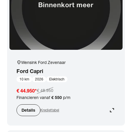
expand_more
BTW (aftrekbaar) / Marge (BTW niet aftrekbaar)
Merk & Model
close
Ford
Prijs
location_on
Wensink Ford Zevenaar
Kilometerstand
Ford
Capri
10 km
2026
Elektrisch
Bouwjaar
€ 44.950
*
€ 48.950
Financieren vanaf
€ 550
p/m
Staat van de auto
expand_content
Details
Krediettabel
Brandstof