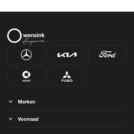
expand_more
Merken
expand_more
Voorraad