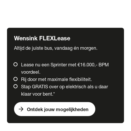
Ford
Fuso
Mercedes-Benz
Wensink FLEXLease
Altijd de juiste bus, vandaag én morgen.
Lease nu een Sprinter met €16.000,- BPM
voordeel.
Rij door met maximale flexibiliteit.
Stap GRATIS over op elektrisch als u daar
klaar voor bent.*
arrow_forward
Ontdek jouw mogelijkheden
expand_more
Trucks