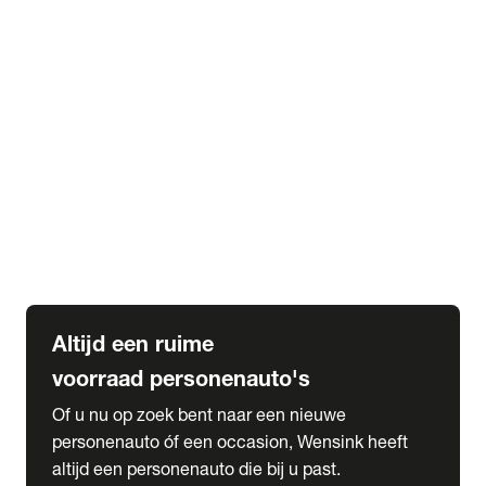
Elektrische Mercedes-Benz
Elektrische Occasions
Alles over elektrisch rijden
expand_more
Voorraad leasen
Private lease voorraad
Zakelijk lease voorraad
Occasion lease voorraad
Private Lease samenstellen
expand_more
Diensten
Expatriate Services & Diplomatic Sales
Altijd een ruime
voorraad personenauto's
Of u nu op zoek bent naar een nieuwe
personenauto óf een occasion, Wensink heeft
altijd een personenauto die bij u past.