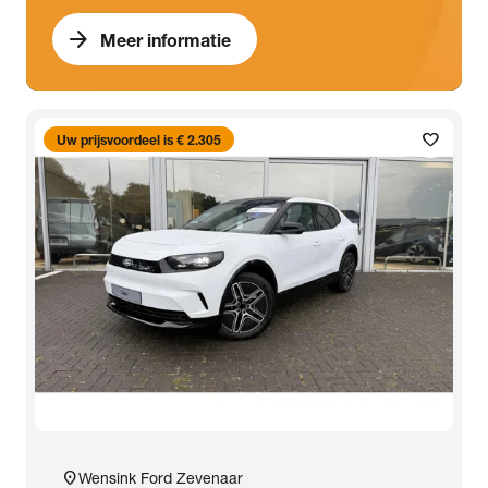
arrow_forward
Meer informatie
favorite
Uw prijsvoordeel is € 2.305
location_on
Wensink Ford Zevenaar