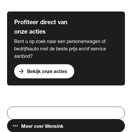
Lease & Services
Profiteer direct van
onze acties
Bent u op zoek naar een personenwagen of
bedrijfsauto met de beste prijs en/of service
aanbod?
arrow_forward
Bekijk onze acties
Vestigingen
Werken bij Wensink
search
Zoeken
more_horiz
Meer over Wensink