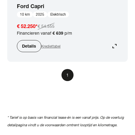
Ford
Capri
10 km
2025
Elektrisch
€ 52.250
*
€ 54.555
Financieren vanaf
€ 639
p/m
expand_content
Details
Krediettabel
1
* Tarief is op basis van financial lease én is een vanaf prijs. Op de voertuig
detailpagina vindt u de voorwaarden omtrent looptijd en kilometrage.