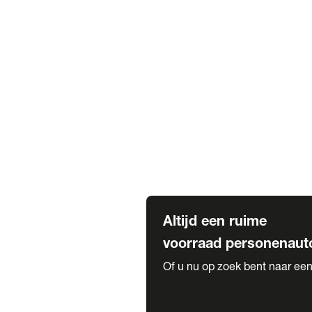
Elektrische Mercedes-Benz
Elektrische Occasions
Alles over elektrisch rijden
Voorraad leasen
Private lease voorraad
Zakelijk lease voorraad
Occasion lease voorraad
Private Lease samenstellen
Diensten
Expatriate Services & Diplomatic
Altijd een ruime
voorraad personenaut
Of u nu op zoek bent naar een