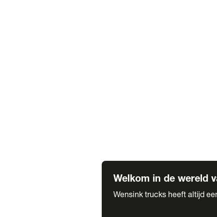
Truck verhuur
Service & onderhoud
APK
Onze labels & partners
Truck & Trailer
Trias Trailers
Spuiterij B. de Wilde
Carrosseriewerk Van de Weijer
Fleetcraft
A1 Automotive
Vestigingen
Bekijk alle vestigingen
Welkom in de wereld v
Wensink trucks heeft altijd e