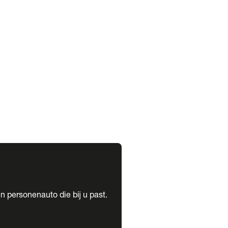
expand_more
expand_more
n personenauto die bij u past.