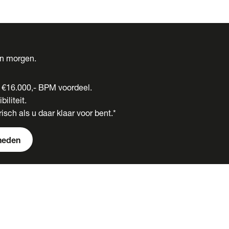
én morgen.
t €16.000,- BPM voordeel.
biliteit.
isch als u daar klaar voor bent.*
heden