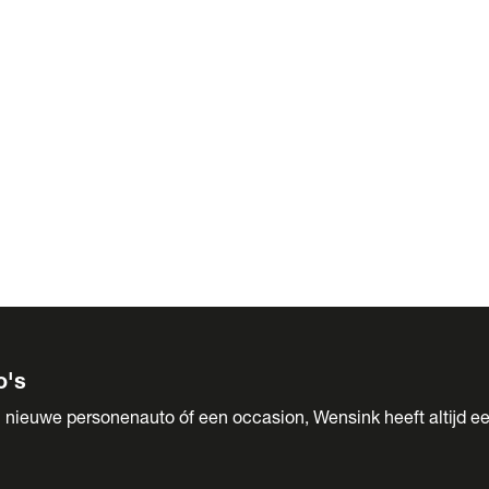
 Sales
o's
 nieuwe personenauto óf een occasion, Wensink heeft altijd ee