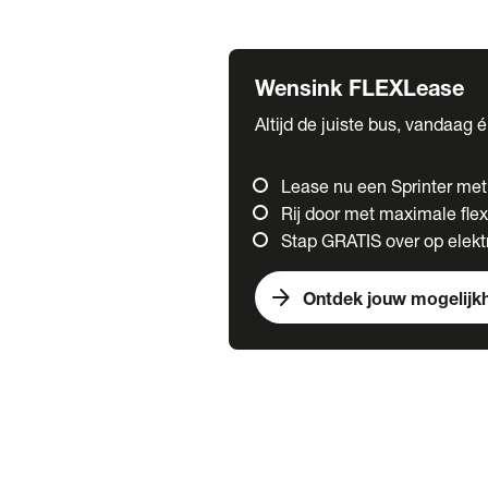
Fuso
Mercedes-Benz
Wensink FLEXLease
Altijd de juiste bus, vandaag 
Lease nu een Sprinter me
Rij door met maximale flexi
Stap GRATIS over op elektr
arrow_forward
Ontdek jouw mogelijk
Trucks
chevron_right
close
Onze merken
Mercedes Benz Trucks