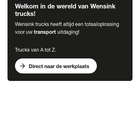
Welkom in de wereld van Wensink
trucks!
Wensink trucks heeft altijd een totaaloplossing
voor uw
transport
uitdaging!
Trucks van A tot Z.
arrow_forward
Direct naar de werkplaats
Lease
expand_more
Onderhoud
chevron_right
close
expand_more
Werkplaatsafspraak maken
Werkplaatsafspraak maken
Schade melden
expand_more
Onderhoud