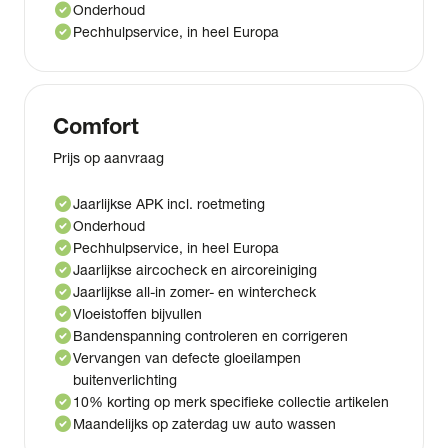
check_circle
Onderhoud
check_circle
Pechhulpservice, in heel Europa
Comfort
Prijs op aanvraag
check_circle
Jaarlijkse APK incl. roetmeting
check_circle
Onderhoud
check_circle
Pechhulpservice, in heel Europa
check_circle
Jaarlijkse aircocheck en aircoreiniging
check_circle
Jaarlijkse all-in zomer- en wintercheck
check_circle
Vloeistoffen bijvullen
check_circle
Bandenspanning controleren en corrigeren
check_circle
Vervangen van defecte gloeilampen
buitenverlichting
check_circle
10% korting op merk specifieke collectie artikelen
check_circle
Maandelijks op zaterdag uw auto wassen