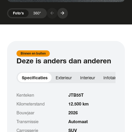
arrow_forward
arrow_forward
Foto's
360°
Binnen en buiten
Deze is anders dan anderen
Specificaties
Exterieur
Interieur
Infotainment
Kenteken
JTB55T
Kilometerstand
12.500 km
Bouwjaar
2026
Transmissie
Automaat
Carrosserie
SUV