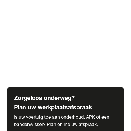
expand_more
Extra services
Beautykuur
Navigatie update
expand_more
Accessoires & onderdelen
Accessoires
Onderdelen
expand_more
Abonnementen
Alles over onze serviceabonnementen
Bandenhotel
expand_more
Schade melden
Meld hier je schade
Zorgeloos onderweg?
Plan uw werkplaatsafspraak
Is uw voertuig toe aan onderhoud, APK of een
bandenwissel? Plan online uw afspraak.