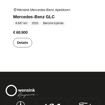
location_on
Wensink Mercedes-Benz Apeldoorn
Mercedes-Benz
GLC
8.697 km
2025
Benzine hybride
€ 68.900
Details