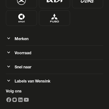
expand_more
Merken
expand_more
Voorraad
expand_more
Snel naar
expand_more
Labels van Wensink
Volg ons