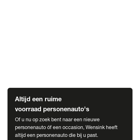
Elektrische Mercedes-Benz
Elektrische Occasions
Alles over elektrisch rijden
expand_more
Voorraad leasen
Private lease voorraad
Zakelijk lease voorraad
Occasion lease voorraad
Private Lease samenstellen
expand_more
Diensten
Expatriate Services & Diplomatic Sales
Altijd een ruime
voorraad personenauto's
Of u nu op zoek bent naar een nieuwe
personenauto óf een occasion, Wensink heeft
altijd een personenauto die bij u past.