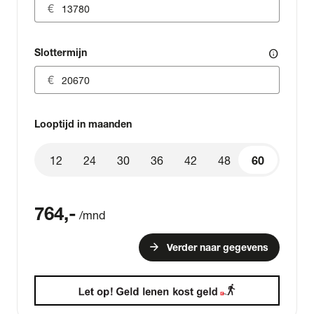
Slottermijn
info
Looptijd in maanden
12
24
30
36
42
48
60
60
764
,-
/mnd
arrow_forward
Verder naar gegevens