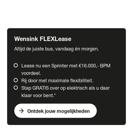
Ford
Fuso
Mercedes-Benz
Wensink FLEXLease
Altijd de juiste bus, vandaag én morgen.
Lease nu een Sprinter met €16.000,- BPM
voordeel.
Rij door met maximale flexibiliteit.
Stap GRATIS over op elektrisch als u daar
klaar voor bent.*
arrow_forward
Ontdek jouw mogelijkheden
expand_more
Trucks