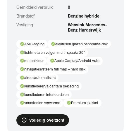
Gemiddeld verbruik
0
Brandstof
Benzine hybride
Vestiging
Wensink Mercedes-
Benz Harderwijk
check_circle
check_circle
AMG-styling
elektrisch glazen panorama-dak
check_circle
lichtmetalen velgen multi-spaaks 20"
check_circle
check_circle
metaalkleur
Apple Carplay/Android Auto
check_circle
navigatiesysteem full map + hard disk
check_circle
airco (automatisch)
check_circle
kunstlederen/alcantara bekleding
check_circle
kunstlederen interieurdelen
check_circle
check_circle
voorstoelen verwarmd
Premium-pakket
add_circle
Volledig overzicht