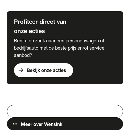
Lease & Services
Profiteer direct van
onze acties
Bent u op zoek naar een personenwagen of
bedrijfsauto met de beste prijs en/of service
aanbod?
arrow_forward
Bekijk onze acties
Vestigingen
Werken bij Wensink
search
Zoeken
more_horiz
Meer over Wensink