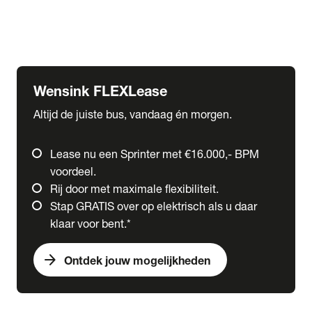
Ford
Fuso
Mercedes-Benz
Wensink FLEXLease
Altijd de juiste bus, vandaag én morgen.
Lease nu een Sprinter met €16.000,- BPM
voordeel.
Rij door met maximale flexibiliteit.
Stap GRATIS over op elektrisch als u daar
klaar voor bent.*
arrow_forward
Ontdek jouw mogelijkheden
expand_more
Trucks