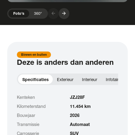
arrow_forward
arrow_forward
Foto's
360°
Binnen en buiten
Deze is anders dan anderen
Specificaties
Exterieur
Interieur
Infotainment
Kenteken
JZJ28F
Kilometerstand
11.454 km
Bouwjaar
2026
Transmissie
Automaat
Carrosserie
SUV