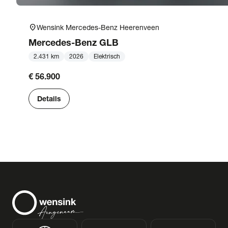
location_on
Wensink Mercedes-Benz Heerenveen
Mercedes-Benz
GLB
2.431 km
2026
Elektrisch
€ 56.900
Details