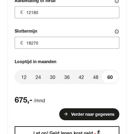
Aanbetaling of inruil
info
Slottermijn
info
Looptijd in maanden
12
24
30
36
42
48
60
60
675
,-
/mnd
arrow_forward
Verder naar gegevens