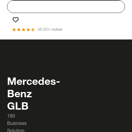
person
Login
favorite
Favorieten
star
star
star
star
star_half
48.250+ reviews
Mercedes-
Benz
GLB
180
Business
Solution