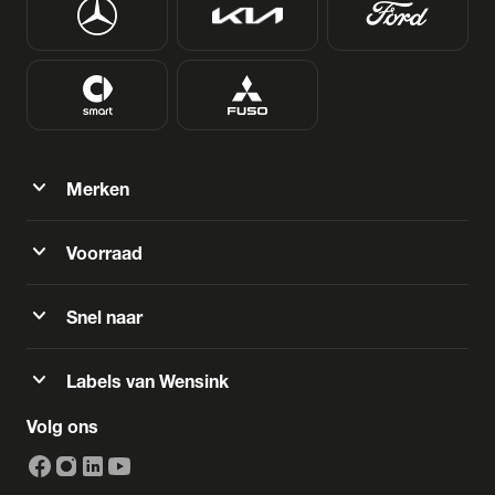
expand_more
Merken
expand_more
Voorraad
expand_more
Snel naar
expand_more
Labels van Wensink
Volg ons