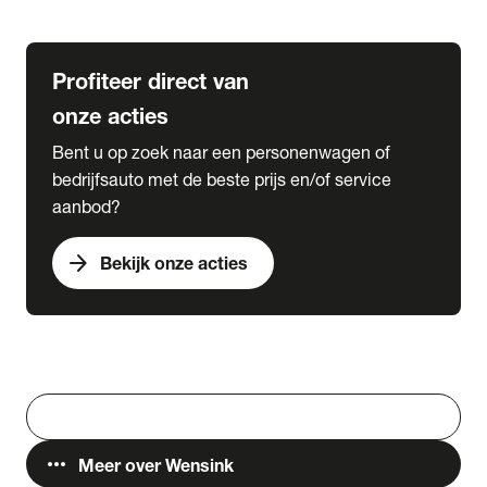
Lease & Services
Profiteer direct van
onze acties
Bent u op zoek naar een personenwagen of
bedrijfsauto met de beste prijs en/of service
aanbod?
arrow_forward
Bekijk onze acties
Vestigingen
Werken bij Wensink
search
Zoeken
more_horiz
Meer over Wensink