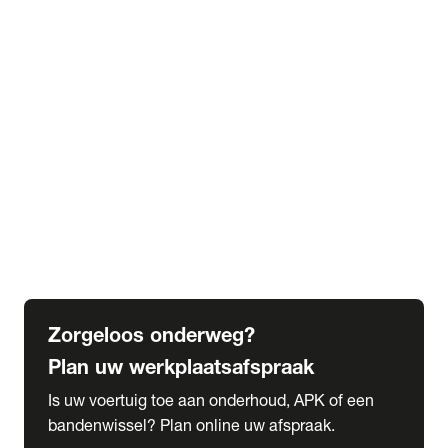
expand_more
Extra services
Beautykuur
Navigatie update
expand_more
Accessoires & onderdelen
Accessoires
Onderdelen
expand_more
Abonnementen
Alles over onze serviceabonnementen
Bandenhotel
expand_more
Schade melden
Meld hier je schade
Zorgeloos onderweg?
Plan uw werkplaatsafspraak
Is uw voertuig toe aan onderhoud, APK of een
bandenwissel? Plan online uw afspraak.