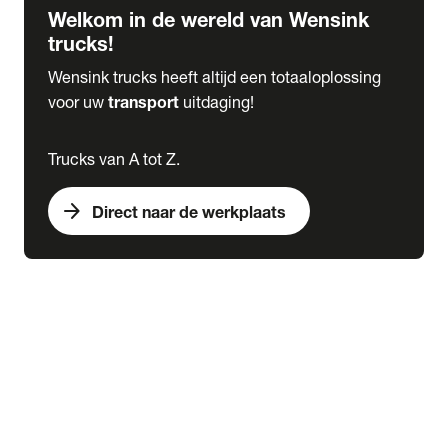
Welkom in de wereld van Wensink
trucks!
Wensink trucks heeft altijd een totaaloplossing
voor uw
transport
uitdaging!
Trucks van A tot Z.
arrow_forward
Direct naar de werkplaats
Lease
expand_more
Onderhoud
chevron_right
close
expand_more
Werkplaatsafspraak maken
Werkplaatsafspraak maken
Schade melden
expand_more
Onderhoud