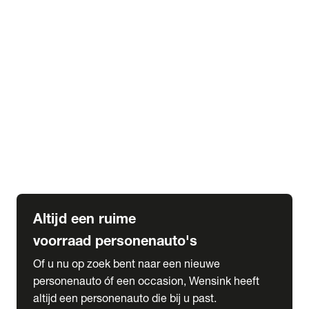
Elektrische Mercedes-Benz
Elektrische Occasions
Alles over elektrisch rijden
expand_more
Voorraad leasen
Private lease voorraad
Zakelijk lease voorraad
Occasion lease voorraad
Private Lease samenstellen
expand_more
Diensten
Expatriate Services & Diplomatic Sales
Altijd een ruime
voorraad personenauto's
Of u nu op zoek bent naar een nieuwe
personenauto óf een occasion, Wensink heeft
altijd een personenauto die bij u past.