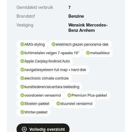
Gemiddeld verbruik
7
Brandstof
Benzine
Vestiging
Wensink Mercedes-
Benz Arnhem
check_circle
check_circle
AMG-styling
elektrisch glazen panorama-dak
check_circle
check_circle
lichtmetalen velgen 7-spaaks 19"
metaalkleur
check_circle
Apple Carplay/Android Auto
check_circle
navigatiesysteem full map + hard disk
check_circle
electronic climate controle
check_circle
kunstlederen/alcantara bekleding
check_circle
check_circle
voorstoelen verwarmd
Premium Plus-pakket
check_circle
check_circle
Stoelen-pakket
stuurwiel verwarmd
check_circle
Winter-pakket
add_circle
Volledig overzicht