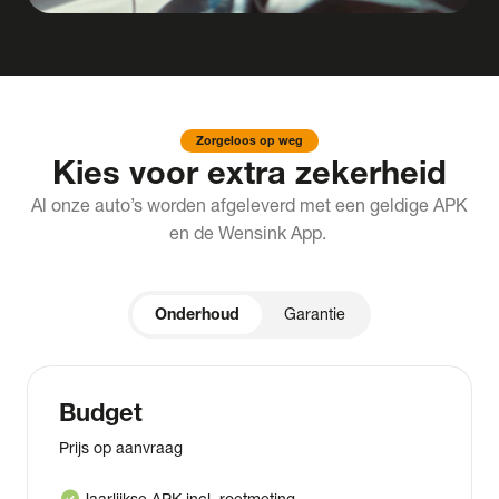
Zorgeloos op weg
Kies voor extra zekerheid
Al onze auto’s worden afgeleverd met een geldige APK
en de Wensink App.
Onderhoud
Garantie
Budget
Prijs op aanvraag
check_circle
Jaarlijkse APK incl. roetmeting