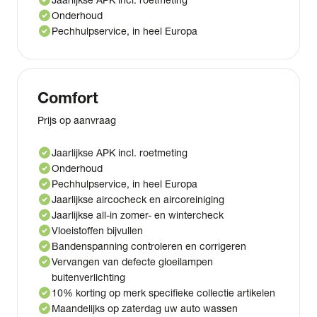
check_circle
Onderhoud
check_circle
Pechhulpservice, in heel Europa
Comfort
Prijs op aanvraag
check_circle
Jaarlijkse APK incl. roetmeting
check_circle
Onderhoud
check_circle
Pechhulpservice, in heel Europa
check_circle
Jaarlijkse aircocheck en aircoreiniging
check_circle
Jaarlijkse all-in zomer- en wintercheck
check_circle
Vloeistoffen bijvullen
check_circle
Bandenspanning controleren en corrigeren
check_circle
Vervangen van defecte gloeilampen
buitenverlichting
check_circle
10% korting op merk specifieke collectie artikelen
check_circle
Maandelijks op zaterdag uw auto wassen