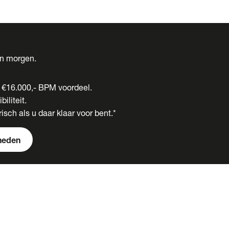
én morgen.
t €16.000,- BPM voordeel.
biliteit.
isch als u daar klaar voor bent.*
heden