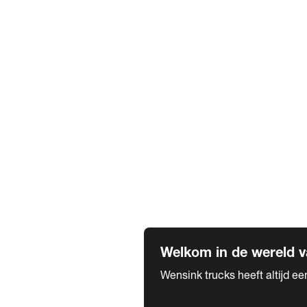
Truck verhuur
Service & onderhoud
APK
Onze labels & partners
Truck & Trailer
Trias Trailers
Spuiterij B. de Wilde
Carrosseriewerk Van de Weijer
Fleetcraft
A1 Automotive
Vestigingen
Bekijk alle vestigingen
Welkom in de wereld v
Wensink trucks heeft altijd e