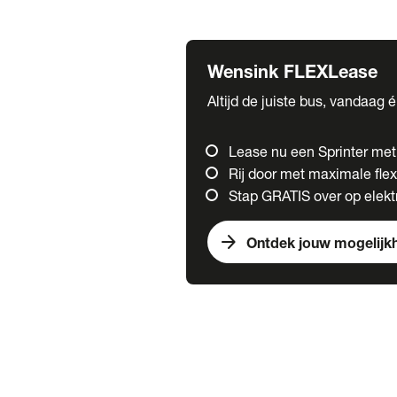
Fuso
Mercedes-Benz
Wensink FLEXLease
Altijd de juiste bus, vandaag 
Lease nu een Sprinter me
Rij door met maximale flexi
Stap GRATIS over op elektr
arrow_forward
Ontdek jouw mogelijk
Trucks
chevron_right
close
Onze merken
Mercedes Benz Trucks