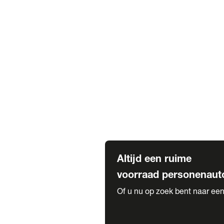
Elektrische Mercedes-Benz
Elektrische Occasions
Alles over elektrisch rijden
Voorraad leasen
Private lease voorraad
Zakelijk lease voorraad
Occasion lease voorraad
Private Lease samenstellen
Diensten
Expatriate Services & Diplomatic
Altijd een ruime
voorraad personenaut
Of u nu op zoek bent naar een