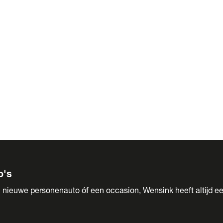
 Sales
o's
 nieuwe personenauto óf een occasion, Wensink heeft altijd ee