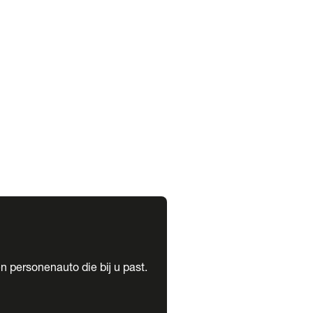
expand_more
expand_more
n personenauto die bij u past.