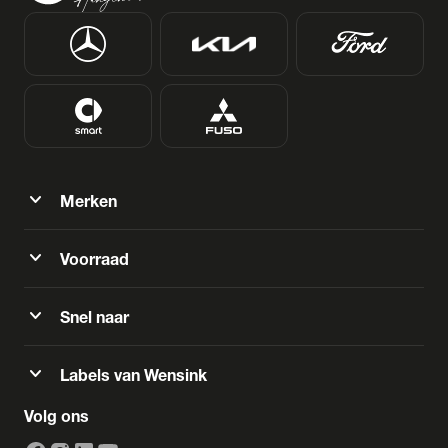
expand_more
Merken
expand_more
Voorraad
expand_more
Snel naar
expand_more
Labels van Wensink
Volg ons