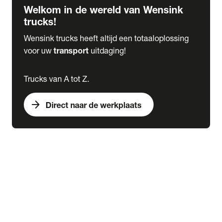
Welkom in de wereld van Wensink
trucks!
Wensink trucks heeft altijd een totaaloplossing
voor uw
transport
uitdaging!
Trucks van A tot Z.
arrow_forward
Direct naar de werkplaats
Lease
expand_more
Onderhoud
chevron_right
close
expand_more
Werkplaatsafspraak maken
Werkplaatsafspraak maken
Schade melden
expand_more
Onderhoud