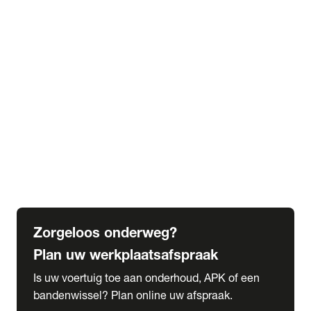
expand_more
Extra services
Beautykuur
Navigatie update
expand_more
Accessoires & onderdelen
Accessoires
Onderdelen
expand_more
Abonnementen
Alles over onze serviceabonnementen
Bandenhotel
expand_more
Schade melden
Meld hier je schade
Zorgeloos onderweg?
Plan uw werkplaatsafspraak
Is uw voertuig toe aan onderhoud, APK of een
bandenwissel? Plan online uw afspraak.