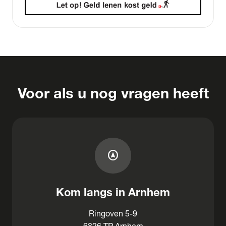
Voor als u nog vragen heeft
assistant_navigation
Kom langs in Arnhem
Ringoven 5-9
6826 TP Arnhem