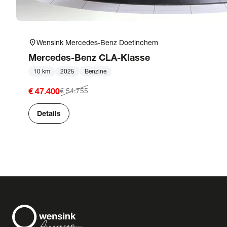
location_on
Wensink Mercedes-Benz Doetinchem
Mercedes-Benz
CLA-Klasse
10 km
2025
Benzine
€ 47.400
€ 54.755
Details