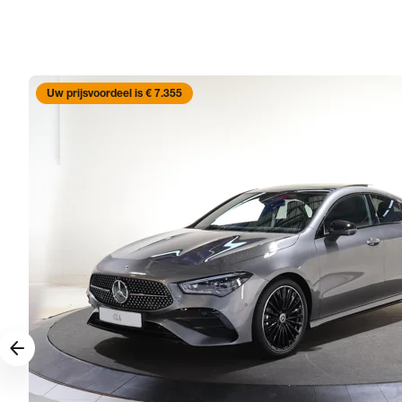
Uw prijsvoordeel is € 7.355
arrow_forward