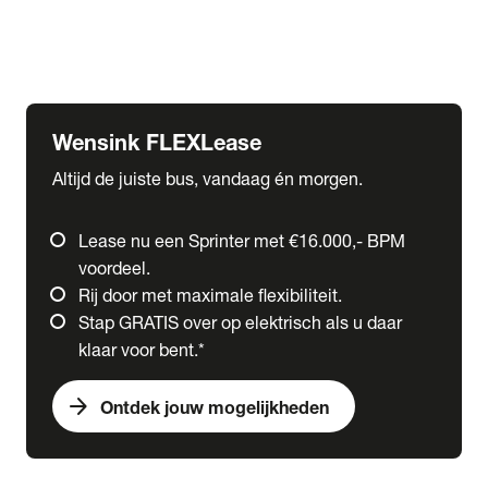
Ford
Fuso
Mercedes-Benz
Wensink FLEXLease
Altijd de juiste bus, vandaag én morgen.
Lease nu een Sprinter met €16.000,- BPM
voordeel.
Rij door met maximale flexibiliteit.
Stap GRATIS over op elektrisch als u daar
klaar voor bent.*
arrow_forward
Ontdek jouw mogelijkheden
expand_more
Trucks