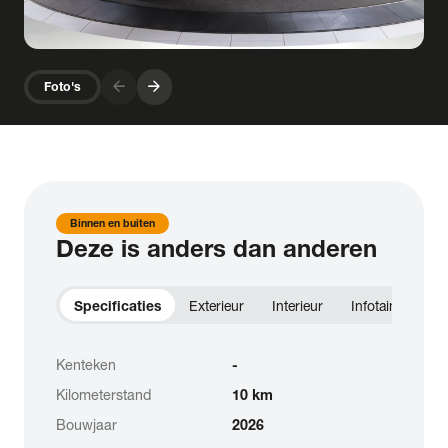
arrow_forward
arrow_forward
Foto's
Binnen en buiten
Deze is anders dan anderen
Specificaties
Exterieur
Interieur
Infotainment
Kenteken
-
Kilometerstand
10 km
Bouwjaar
2026