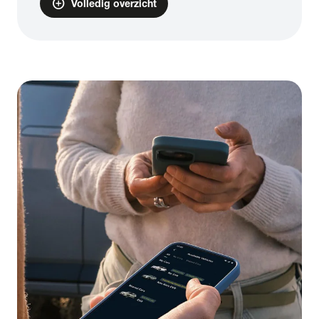
add_circle
Volledig overzicht