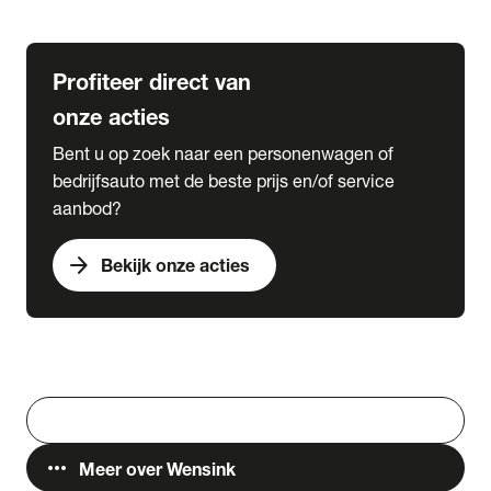
Lease & Services
Profiteer direct van
onze acties
Bent u op zoek naar een personenwagen of
bedrijfsauto met de beste prijs en/of service
aanbod?
arrow_forward
Bekijk onze acties
Vestigingen
Werken bij Wensink
search
Zoeken
more_horiz
Meer over Wensink