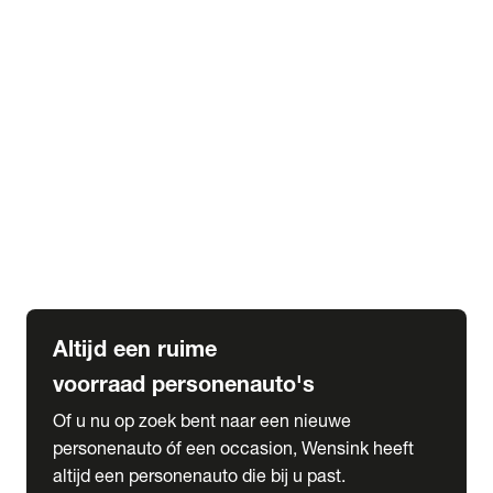
Elektrische Mercedes-Benz
Elektrische Occasions
Alles over elektrisch rijden
expand_more
Voorraad leasen
Private lease voorraad
Zakelijk lease voorraad
Occasion lease voorraad
Private Lease samenstellen
expand_more
Diensten
Expatriate Services & Diplomatic Sales
Altijd een ruime
voorraad personenauto's
Of u nu op zoek bent naar een nieuwe
personenauto óf een occasion, Wensink heeft
altijd een personenauto die bij u past.