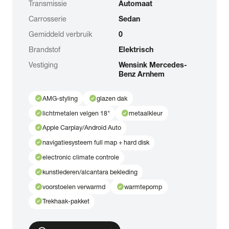
Transmissie
Automaat
Carrosserie
Sedan
Gemiddeld verbruik
0
Brandstof
Elektrisch
Vestiging
Wensink Mercedes-
Benz Arnhem
check_circle
check_circle
AMG-styling
glazen dak
check_circle
check_circle
lichtmetalen velgen 18"
metaalkleur
check_circle
Apple Carplay/Android Auto
check_circle
navigatiesysteem full map + hard disk
check_circle
electronic climate controle
check_circle
kunstlederen/alcantara bekleding
check_circle
check_circle
voorstoelen verwarmd
warmtepomp
check_circle
Trekhaak-pakket