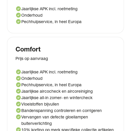
check_circle
Jaarlijkse APK incl. roetmeting
check_circle
Onderhoud
check_circle
Pechhulpservice, in heel Europa
Comfort
Prijs op aanvraag
check_circle
Jaarlijkse APK incl. roetmeting
check_circle
Onderhoud
check_circle
Pechhulpservice, in heel Europa
check_circle
Jaarlijkse aircocheck en aircoreiniging
check_circle
Jaarlijkse all-in zomer- en wintercheck
check_circle
Vloeistoffen bijvullen
check_circle
Bandenspanning controleren en corrigeren
check_circle
Vervangen van defecte gloeilampen
buitenverlichting
check_circle
10% korting op merk specifieke collectie artikelen