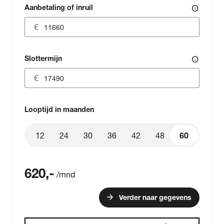
Aanbetaling of inruil
info
Slottermijn
info
Looptijd in maanden
12
24
30
36
42
48
60
60
620
,-
/mnd
arrow_forward
Verder naar gegevens