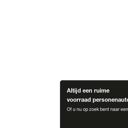
Elektrische Mercedes-Benz
Elektrische Occasions
Alles over elektrisch rijden
Voorraad leasen
Private lease voorraad
Zakelijk lease voorraad
Occasion lease voorraad
Private Lease samenstellen
Diensten
Expatriate Services & Diplomatic
Altijd een ruime
voorraad personenaut
Of u nu op zoek bent naar een