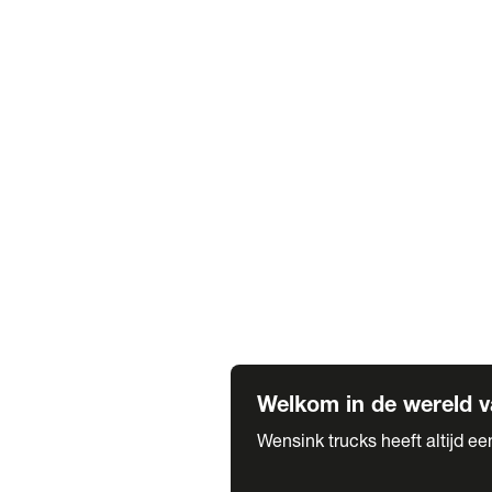
Truck verhuur
Service & onderhoud
APK
Onze labels & partners
Truck & Trailer
Trias Trailers
Spuiterij B. de Wilde
Carrosseriewerk Van de Weijer
Fleetcraft
A1 Automotive
Vestigingen
Bekijk alle vestigingen
Welkom in de wereld v
Wensink trucks heeft altijd e