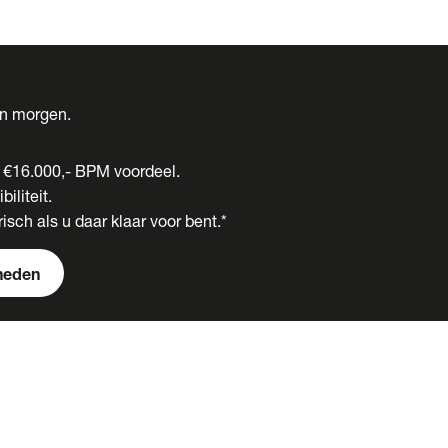
én morgen.
t €16.000,- BPM voordeel.
biliteit.
isch als u daar klaar voor bent.*
heden