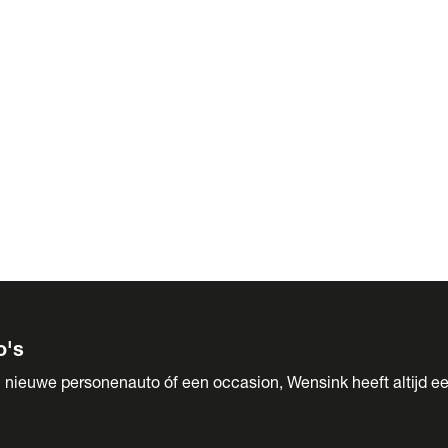
 Sales
o's
 nieuwe personenauto óf een occasion, Wensink heeft altijd ee