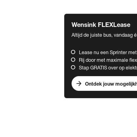
Fuso
Mercedes-Benz
Wensink FLEXLease
Altijd de juiste bus, vandaag 
Lease nu een Sprinter me
Rij door met maximale flexi
Stap GRATIS over op elektr
arrow_forward
Ontdek jouw mogelijk
Trucks
chevron_right
close
Onze merken
Mercedes Benz Trucks