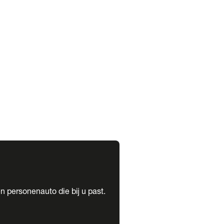
expand_more
expand_more
n personenauto die bij u past.