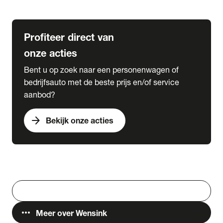
Lease & Services
Profiteer direct van
onze acties
Bent u op zoek naar een personenwagen of
bedrijfsauto met de beste prijs en/of service
aanbod?
arrow_forward
Bekijk onze acties
Vestigingen
Werken bij Wensink
search
Zoeken
more_horiz
Meer over Wensink