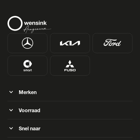
expand_more
Merken
expand_more
Voorraad
expand_more
Snel naar