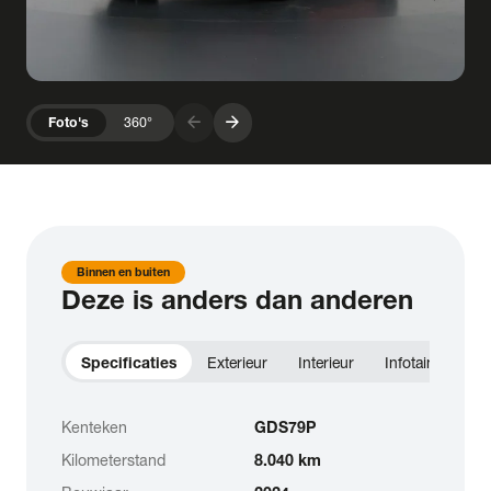
arrow_forward
arrow_forward
Foto's
360°
Binnen en buiten
Deze is anders dan anderen
Specificaties
Exterieur
Interieur
Infotainment
Kenteken
GDS79P
Kilometerstand
8.040 km