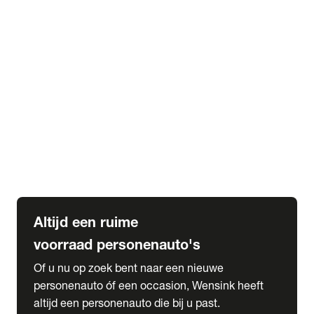
Elektrische Mercedes-Benz
Elektrische Occasions
Alles over elektrisch rijden
expand_more
Voorraad leasen
Private lease voorraad
Zakelijk lease voorraad
Occasion lease voorraad
Private Lease samenstellen
expand_more
Diensten
Expatriate Services & Diplomatic Sales
Altijd een ruime
voorraad personenauto's
Of u nu op zoek bent naar een nieuwe
personenauto óf een occasion, Wensink heeft
altijd een personenauto die bij u past.