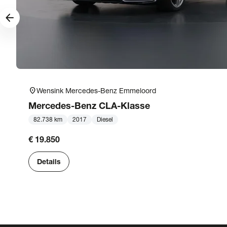
arrow_forward
location_on
Wensink Mercedes-Benz Emmeloord
Mercedes-Benz
CLA-Klasse
82.738 km
2017
Diesel
€ 19.850
Details