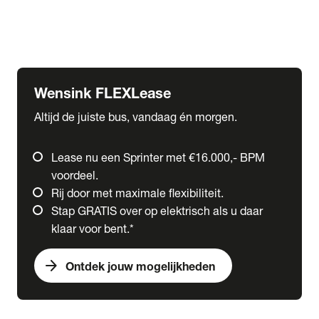
Ford
Fuso
Mercedes-Benz
Wensink FLEXLease
Altijd de juiste bus, vandaag én morgen.
Lease nu een Sprinter met €16.000,- BPM
voordeel.
Rij door met maximale flexibiliteit.
Stap GRATIS over op elektrisch als u daar
klaar voor bent.*
arrow_forward
Ontdek jouw mogelijkheden
expand_more
Trucks