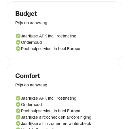
Budget
Prijs op aanvraag
check_circle
Jaarlijkse APK incl. roetmeting
check_circle
Onderhoud
check_circle
Pechhulpservice, in heel Europa
Comfort
Prijs op aanvraag
check_circle
Jaarlijkse APK incl. roetmeting
check_circle
Onderhoud
check_circle
Pechhulpservice, in heel Europa
check_circle
Jaarlijkse aircocheck en aircoreiniging
check_circle
Jaarlijkse all-in zomer- en wintercheck