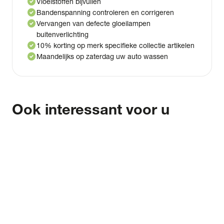
check_circle
Vloeistoffen bijvullen
check_circle
Bandenspanning controleren en corrigeren
check_circle
Vervangen van defecte gloeilampen
buitenverlichting
check_circle
10% korting op merk specifieke collectie artikelen
check_circle
Maandelijks op zaterdag uw auto wassen
Ook interessant voor u