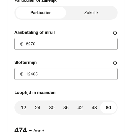
Particulier of zakelijk
Particulier
Zakelijk
Aanbetaling of inruil
info
Slottermijn
info
Looptijd in maanden
12
24
30
36
42
48
60
60
474
,-
/mnd