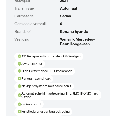
Bouwjaar
2024
Transmissie
Automaat
Carrosserie
Sedan
Gemiddeld verbruik
0
Brandstof
Benzine hybride
Vestiging
Wensink Mercedes-
Benz Hoogeveen
check_circle
19" tienspaaks lichtmetalen AMG-velgen
check_circle
AMG exterieur
check_circle
High Performance LED-koplampen
check_circle
Panoramaschuifdak
check_circle
Navigatiesysteem met harde schijf
Automatische klimaatregeling THERMOTRONIC met
check_circle
2 zone
check_circle
cruise control
check_circle
kunstlederen/alcantara bekleding