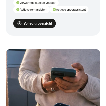
check_circle
Verwarmde stoelen vooraan
check_circle
check_circle
Actieve remassistent
Actieve spoorassistent
add_circle
Volledig overzicht