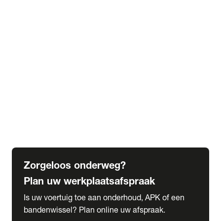
expand_more
Extra services
Beautykuur
Navigatie update
expand_more
Accessoires & onderdelen
Accessoires
Onderdelen
expand_more
Abonnementen
Alles over onze serviceabonnementen
Bandenhotel
expand_more
Schade melden
Meld hier je schade
Zorgeloos onderweg?
Plan uw werkplaatsafspraak
Is uw voertuig toe aan onderhoud, APK of een
bandenwissel? Plan online uw afspraak.