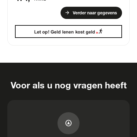
arrow_forward
Verder naar gegevens
Voor als u nog vragen heeft
assistant_navigation