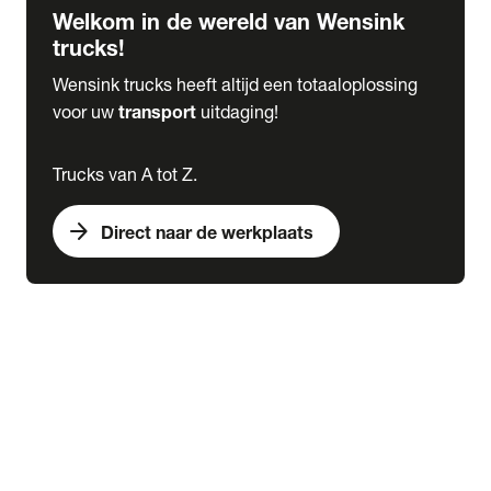
Welkom in de wereld van Wensink
trucks!
Wensink trucks heeft altijd een totaaloplossing
voor uw
transport
uitdaging!
Trucks van A tot Z.
arrow_forward
Direct naar de werkplaats
Lease
expand_more
Onderhoud
chevron_right
close
expand_more
Werkplaatsafspraak maken
Werkplaatsafspraak maken
Schade melden
expand_more
Onderhoud