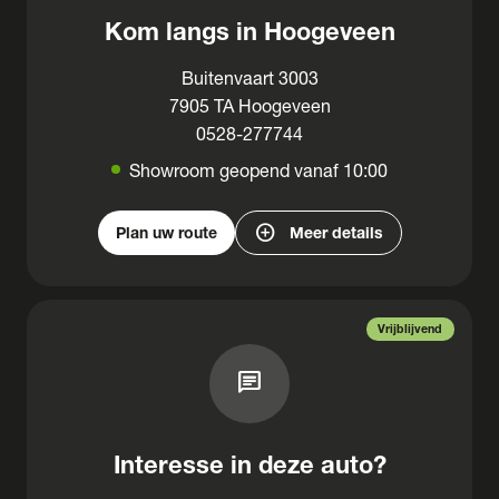
Kom langs in Hoogeveen
Buitenvaart 3003
7905 TA Hoogeveen
0528-277744
Showroom geopend vanaf 10:00
add_circle
Plan uw route
Meer details
Vrijblijvend
chat
Interesse in deze auto?