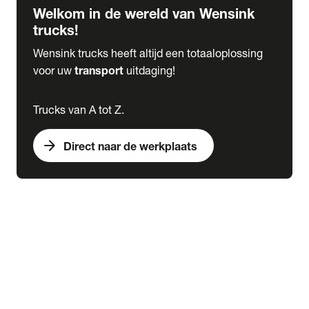
Welkom in de wereld van Wensink
trucks!
Wensink trucks heeft altijd een totaaloplossing
voor uw
transport
uitdaging!
Trucks van A tot Z.
arrow_forward
Direct naar de werkplaats
Lease
expand_more
Onderhoud
chevron_right
close
expand_more
Werkplaatsafspraak maken
Werkplaatsafspraak maken
Schade melden
expand_more
Onderhoud