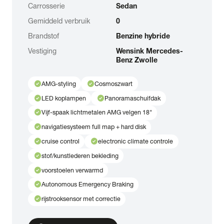
Carrosserie
Sedan
Gemiddeld verbruik
0
Brandstof
Benzine hybride
Vestiging
Wensink Mercedes-
Benz Zwolle
check_circle
check_circle
AMG-styling
Cosmoszwart
check_circle
check_circle
LED koplampen
Panoramaschuifdak
check_circle
Vijf-spaak lichtmetalen AMG velgen 18"
check_circle
navigatiesysteem full map + hard disk
check_circle
check_circle
cruise control
electronic climate controle
check_circle
stof/kunstlederen bekleding
check_circle
voorstoelen verwarmd
check_circle
Autonomous Emergency Braking
check_circle
rijstrooksensor met correctie