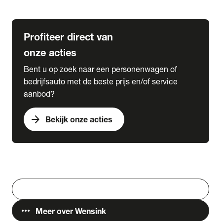
Lease & Services
Profiteer direct van
onze acties
Bent u op zoek naar een personenwagen of
bedrijfsauto met de beste prijs en/of service
aanbod?
arrow_forward
Bekijk onze acties
Vestigingen
Werken bij Wensink
search
Zoeken
more_horiz
Meer over Wensink