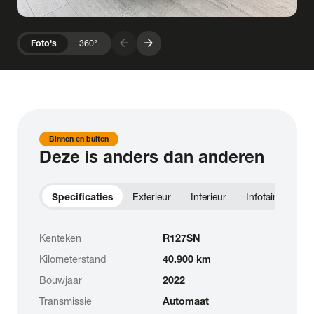
arrow_forward
arrow_forward
Foto's
360°
Binnen en buiten
Deze is anders dan anderen
Specificaties
Exterieur
Interieur
Infotainment
Kenteken
R127SN
Kilometerstand
40.900 km
Bouwjaar
2022
Transmissie
Automaat