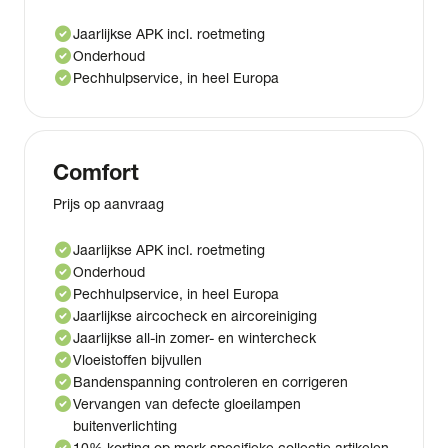
check_circle
Jaarlijkse APK incl. roetmeting
check_circle
Onderhoud
check_circle
Pechhulpservice, in heel Europa
Comfort
Prijs op aanvraag
check_circle
Jaarlijkse APK incl. roetmeting
check_circle
Onderhoud
check_circle
Pechhulpservice, in heel Europa
check_circle
Jaarlijkse aircocheck en aircoreiniging
check_circle
Jaarlijkse all-in zomer- en wintercheck
check_circle
Vloeistoffen bijvullen
check_circle
Bandenspanning controleren en corrigeren
check_circle
Vervangen van defecte gloeilampen
buitenverlichting
check_circle
10% korting op merk specifieke collectie artikelen