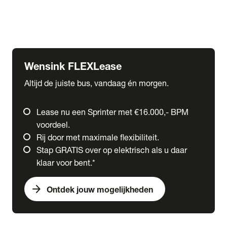
Ford
Fuso
Mercedes-Benz
Wensink FLEXLease
Altijd de juiste bus, vandaag én morgen.
Lease nu een Sprinter met €16.000,- BPM
voordeel.
Rij door met maximale flexibiliteit.
Stap GRATIS over op elektrisch als u daar
klaar voor bent.*
arrow_forward
Ontdek jouw mogelijkheden
expand_more
Trucks