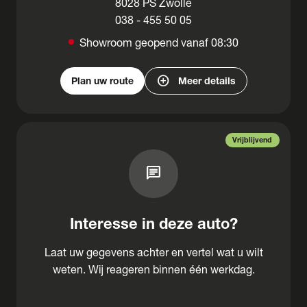
8028 PS Zwolle
038 - 455 50 05
Showroom geopend vanaf 08:30
add_circle
Plan uw route
Meer details
Vrijblijvend
chat
Interesse in deze auto?
Laat uw gegevens achter en vertel wat u wilt
weten. Wij reageren binnen één werkdag.