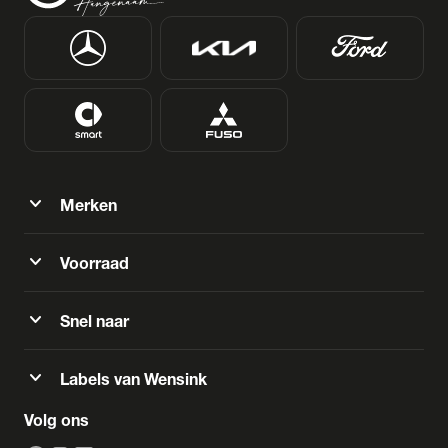
expand_more
Merken
expand_more
Voorraad
expand_more
Snel naar
expand_more
Labels van Wensink
Volg ons