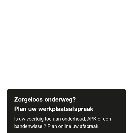
expand_more
Extra services
Beautykuur
Navigatie update
expand_more
Accessoires & onderdelen
Accessoires
Onderdelen
expand_more
Abonnementen
Alles over onze serviceabonnementen
Bandenhotel
expand_more
Schade melden
Meld hier je schade
Zorgeloos onderweg?
Plan uw werkplaatsafspraak
Is uw voertuig toe aan onderhoud, APK of een
bandenwissel? Plan online uw afspraak.