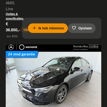
AMG
Line
Opties &
specificaties
€
arrow_forward
favorite
Ik heb interesse
Opslaan
36.850,-
10
keer bekeken
incl. BTW