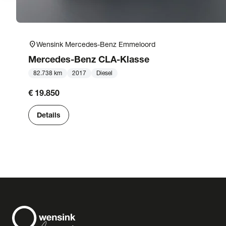
location_on
Wensink Mercedes-Benz Emmeloord
Mercedes-Benz
CLA-Klasse
82.738 km
2017
Diesel
€ 19.850
Details