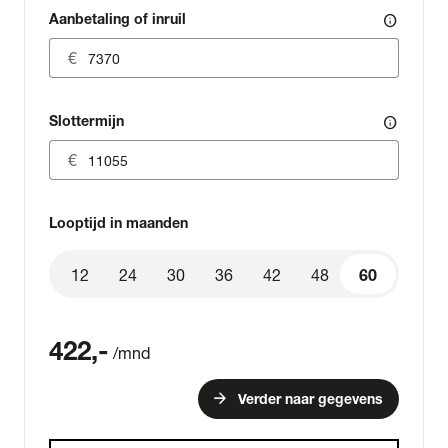
Aanbetaling of inruil
info
Slottermijn
info
Looptijd in maanden
12
24
30
36
42
48
60
60
422
,-
/mnd
arrow_forward
Verder naar gegevens