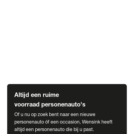
Elektrische Mercedes-Benz
Elektrische Occasions
Alles over elektrisch rijden
expand_more
Voorraad leasen
Private lease voorraad
Zakelijk lease voorraad
Occasion lease voorraad
Private Lease samenstellen
expand_more
Diensten
Expatriate Services & Diplomatic Sales
Altijd een ruime
voorraad personenauto's
Of u nu op zoek bent naar een nieuwe
personenauto óf een occasion, Wensink heeft
altijd een personenauto die bij u past.